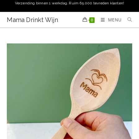
Ga
Verzending binnen 1 werkdag. Ruim 65.000 tevreden klanten!
naar
inhoud
Mama Drinkt Wijn
MENU
0