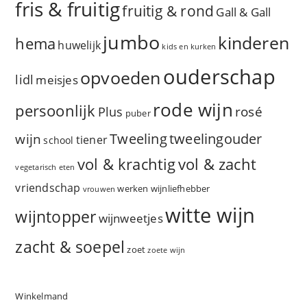
fris & fruitig
fruitig & rond
Gall & Gall
jumbo
kinderen
hema
huwelijk
kids en kurken
ouderschap
opvoeden
lidl
meisjes
rode wijn
persoonlijk
rosé
Plus
puber
Tweeling
wijn
tweelingouder
tiener
school
vol & zacht
vol & krachtig
vegetarisch eten
vriendschap
werken
wijnliefhebber
vrouwen
witte wijn
wijntopper
wijnweetjes
zacht & soepel
zoet
zoete wijn
Winkelmand