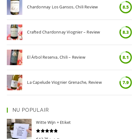
Chardonnay Los Gansos, Chili Review
8.5
Crafted Chardonnay Viognier – Review
8.3
El Árbol Reserva, Chili – Review
8.1
La Capelude Viognier Grenache, Review
7.9
NU POPULAIR
Witte Wijn + Etiket
Gewaardeer
€
12.75