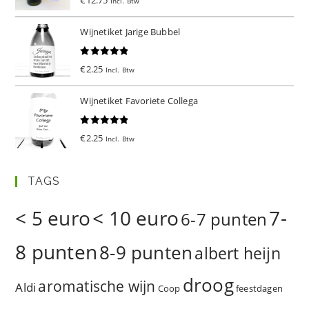
Incl. Btw
d
5.00
uit 5
Wijnetiket Jarige Bubbel
Gewaardeer
€
2.25
Incl. Btw
d
5.00
uit 5
Wijnetiket Favoriete Collega
Gewaardeer
€
2.25
Incl. Btw
d
5.00
uit 5
TAGS
< 5 euro
< 10 euro
7-
6-7 punten
8 punten
8-9 punten
albert heijn
droog
aromatische wijn
Aldi
Coop
feestdagen