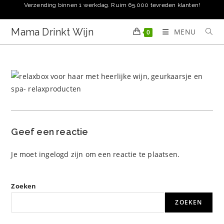
Ga
Verzending binnen 1 werkdag. Ruim 65.000 tevreden klanten!
naar
inhoud
Mama Drinkt Wijn
MENU
0
Geef een reactie
Je moet
ingelogd zijn
om een reactie te plaatsen.
Zoeken
ZOEKEN