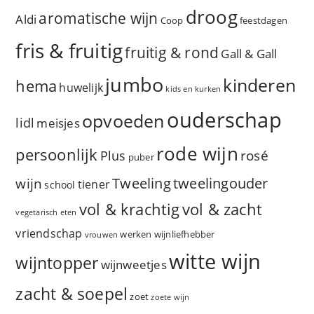
droog
aromatische wijn
Aldi
Coop
feestdagen
fris & fruitig
fruitig & rond
Gall & Gall
jumbo
kinderen
hema
huwelijk
kids en kurken
ouderschap
opvoeden
lidl
meisjes
rode wijn
persoonlijk
rosé
Plus
puber
Tweeling
wijn
tweelingouder
tiener
school
vol & zacht
vol & krachtig
vegetarisch eten
vriendschap
werken
wijnliefhebber
vrouwen
witte wijn
wijntopper
wijnweetjes
zacht & soepel
zoet
zoete wijn