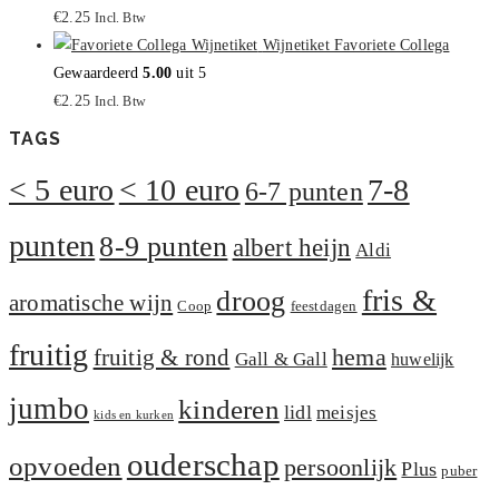
€
2.25
Incl. Btw
Wijnetiket Favoriete Collega
Gewaardeerd
5.00
uit 5
€
2.25
Incl. Btw
TAGS
< 5 euro
< 10 euro
7-8
6-7 punten
punten
8-9 punten
albert heijn
Aldi
fris &
droog
aromatische wijn
Coop
feestdagen
fruitig
hema
fruitig & rond
Gall & Gall
huwelijk
jumbo
kinderen
lidl
meisjes
kids en kurken
ouderschap
opvoeden
persoonlijk
Plus
puber