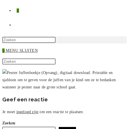
0
TOGGLE
SITE
Druk
op
0
MENU
SLUITEN
ZOEKEN
Escape
Zoek
om
Druk
op
het
op
deze
zoekpaneel
Escape
site
te
om
sluiten.
het
zoekpaneel
Geef een reactie
te
sluiten.
Je moet
ingelogd zijn
om een reactie te plaatsen.
Zoeken