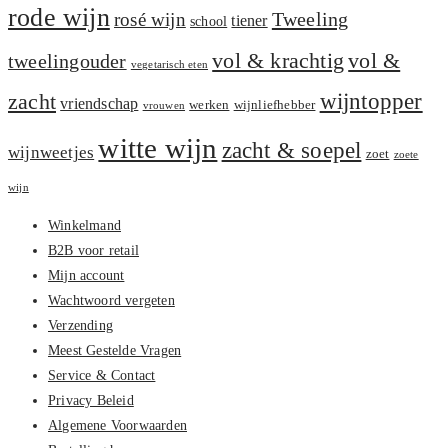
rode wijn
Tweeling
rosé wijn
tiener
school
vol &
vol & krachtig
tweelingouder
vegetarisch eten
zacht
wijntopper
vriendschap
werken
wijnliefhebber
vrouwen
witte wijn
zacht & soepel
wijnweetjes
zoet
zoete
wijn
Winkelmand
B2B voor retail
Mijn account
Wachtwoord vergeten
Verzending
Meest Gestelde Vragen
Service & Contact
Privacy Beleid
Algemene Voorwaarden