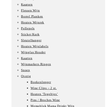
Kaarsen
Flessen Wijn
Borrel Planken
Houten Wijnrek
Pollepels
Sticker Kurk
Sleutelhanger
Houten Wijnlabels
Wijnglas Houder
Kaarten
Wijnmarkers Ringen
Snoep
Overig
Boekenlegger
Wine Clips – 2 st.
Houten ‘Tegeltjes’
Pins / Broches Wine
Memoblok Mama Drinkt Wijn