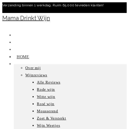
Verzending binnen 1 werkdag. Ruim 65.000 tevreden klanten!
Ga
naar
Mama Drinkt Wijn
inhoud
HOME
Over mij
Wijnreviews
Alle Reviews
Rode wijn
Witte wijn
Rosé wijn
Mousserend
Zoet & Versterkt
Wijn Weetjes