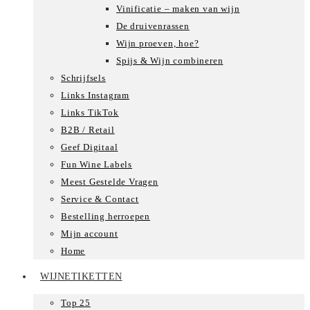
Vinificatie – maken van wijn
De druivenrassen
Wijn proeven, hoe?
Spijs & Wijn combineren
Schrijfsels
Links Instagram
Links TikTok
B2B / Retail
Geef Digitaal
Fun Wine Labels
Meest Gestelde Vragen
Service & Contact
Bestelling herroepen
Mijn account
Home
WIJNETIKETTEN
Top 25