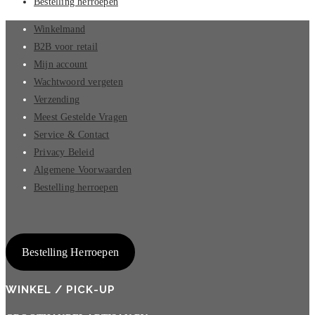
Bestelling herroepen
Winkelmand
B2B voor retail
Mijn account
Wachtwoord vergeten
Verzending
Meest Gestelde Vragen
Service & Contact
Privacy Beleid
Algemene Voorwaarden
Bestelling herroepen
Bestelling Herroepen
WINKEL / PICK-UP