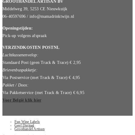
GROOTHANDEL ARTISAN BV
Middelweg 39, 5253 CE Nieuwkuijk
06-40597696 / info@mamadrinktwijn.nl
Openingstijden:
Pick-up volgens afspraak
VERZENDKOSTEN POSTNL
Luchtkussenenvelop:
Standaard Post (geen Track & Trace) € 2,95
Brievenbuspakketje:
Via Postservice (met Track & Trace) € 4,95
Pakket / Doos:
Via Pakketservice (met Track & Trace) € 6,95
Voor België klik hier
Fun Wine Labels
Geef Digitaal
Groothandel Artisan