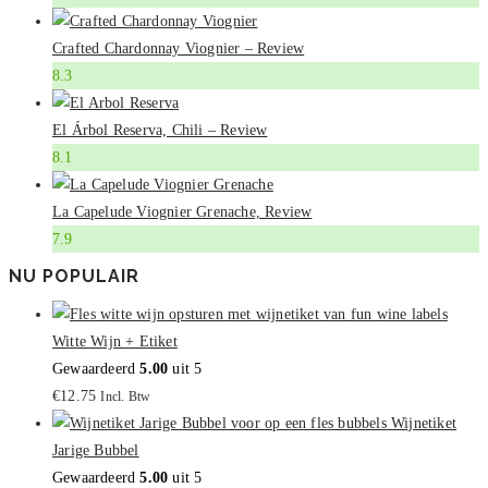
Crafted Chardonnay Viognier – Review
8.3
El Árbol Reserva, Chili – Review
8.1
La Capelude Viognier Grenache, Review
7.9
NU POPULAIR
Witte Wijn + Etiket
Gewaardeerd
5.00
uit 5
€
12.75
Incl. Btw
Wijnetiket
Jarige Bubbel
Gewaardeerd
5.00
uit 5