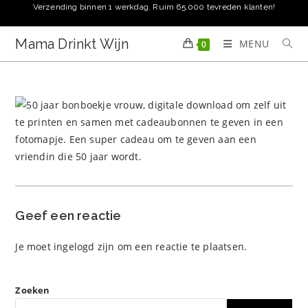
Ga
Verzending binnen 1 werkdag. Ruim 65.000 tevreden klanten!
naar
inhoud
Mama Drinkt Wijn
MENU
0
Geef een reactie
Je moet
ingelogd zijn
om een reactie te plaatsen.
Zoeken