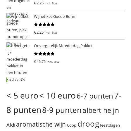
Gewaardeer
€
2.25
Incl. Btw
d
5.00
uit 5
Wijnetiket Goede Buren
Gewaardeer
€
2.25
Incl. Btw
d
5.00
uit 5
Onvergetelijk Moederdag Pakket
Gewaardeer
€
45.75
Incl. Btw
d
5.00
uit 5
TAGS
< 5 euro
< 10 euro
7-
6-7 punten
8 punten
8-9 punten
albert heijn
droog
aromatische wijn
Aldi
Coop
feestdagen