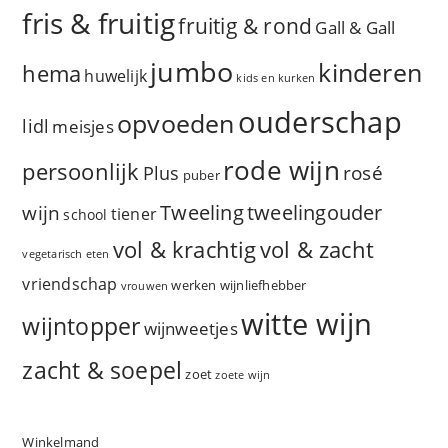
fris & fruitig
fruitig & rond
Gall & Gall
jumbo
kinderen
hema
huwelijk
kids en kurken
ouderschap
opvoeden
lidl
meisjes
rode wijn
persoonlijk
rosé
Plus
puber
Tweeling
wijn
tweelingouder
tiener
school
vol & zacht
vol & krachtig
vegetarisch eten
vriendschap
werken
wijnliefhebber
vrouwen
witte wijn
wijntopper
wijnweetjes
zacht & soepel
zoet
zoete wijn
Winkelmand