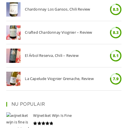
Chardonnay Los Gansos, Chili Review
8.5
Crafted Chardonnay Viognier – Review
8.3
El Árbol Reserva, Chili – Review
8.1
La Capelude Viognier Grenache, Review
7.9
NU POPULAIR
Wijnetiket Wijn Is Fine