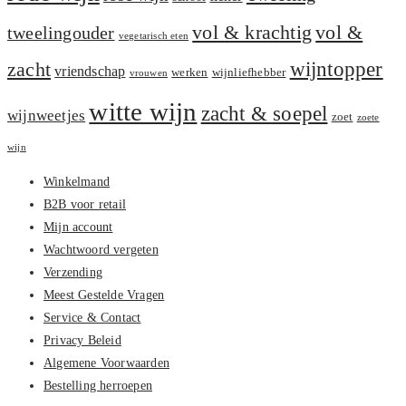
vol &
vol & krachtig
tweelingouder
vegetarisch eten
zacht
wijntopper
vriendschap
werken
wijnliefhebber
vrouwen
witte wijn
zacht & soepel
wijnweetjes
zoet
zoete
wijn
Winkelmand
B2B voor retail
Mijn account
Wachtwoord vergeten
Verzending
Meest Gestelde Vragen
Service & Contact
Privacy Beleid
Algemene Voorwaarden
Bestelling herroepen