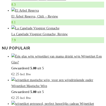
8.3
El Árbol Reserva, Chili – Review
8.1
La Capelude Viognier Grenache, Review
7.9
NU POPULAIR
Wijnetiket Een
Glas?
Gewaardeerd
5.00
uit 5
€
2.25
Incl. Btw
Wijnetiket Magische Wijn
Gewaardeerd
5.00
uit 5
€
2.25
Incl. Btw
Wijnetiket