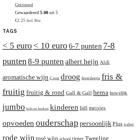
Getrouwd
Gewaardeerd
5.00
uit 5
€
2.25
Incl. Btw
TAGS
< 5 euro
< 10 euro
7-8
6-7 punten
punten
8-9 punten
albert heijn
Aldi
fris &
droog
aromatische wijn
Coop
feestdagen
fruitig
hema
fruitig & rond
Gall & Gall
huwelijk
jumbo
kinderen
lidl
meisjes
kids en kurken
ouderschap
opvoeden
persoonlijk
Plus
puber
rode wijn
Tweeling
rosé wijn
tiener
school