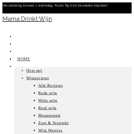
Verzending binnen 1 werkdag. Ruim 65.000 tevreden klanten!
Ga
naar
Mama Drinkt Wijn
inhoud
HOME
Over mij
Wijnreviews
Alle Reviews
Rode wijn
Witte wijn
Rosé wijn
Mousserend
Zoet & Versterkt
Wijn Weetjes