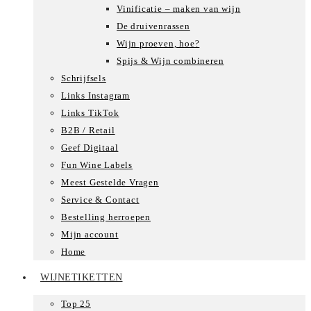
Vinificatie – maken van wijn
De druivenrassen
Wijn proeven, hoe?
Spijs & Wijn combineren
Schrijfsels
Links Instagram
Links TikTok
B2B / Retail
Geef Digitaal
Fun Wine Labels
Meest Gestelde Vragen
Service & Contact
Bestelling herroepen
Mijn account
Home
WIJNETIKETTEN
Top 25