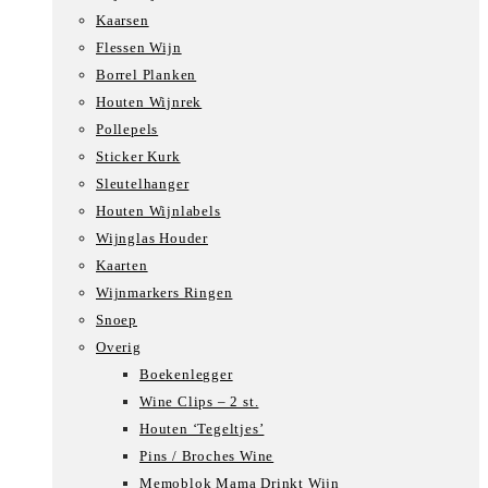
Kaarsen
Flessen Wijn
Borrel Planken
Houten Wijnrek
Pollepels
Sticker Kurk
Sleutelhanger
Houten Wijnlabels
Wijnglas Houder
Kaarten
Wijnmarkers Ringen
Snoep
Overig
Boekenlegger
Wine Clips – 2 st.
Houten ‘Tegeltjes’
Pins / Broches Wine
Memoblok Mama Drinkt Wijn