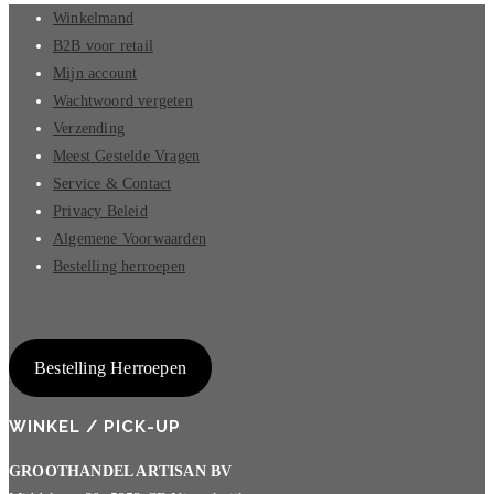
Winkelmand
B2B voor retail
Mijn account
Wachtwoord vergeten
Verzending
Meest Gestelde Vragen
Service & Contact
Privacy Beleid
Algemene Voorwaarden
Bestelling herroepen
Bestelling Herroepen
WINKEL / PICK-UP
GROOTHANDEL ARTISAN BV