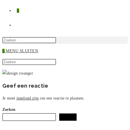
0
TOGGLE
SITE
Druk
op
0
MENU
SLUITEN
ZOEKEN
Escape
Zoek
om
Druk
op
het
op
deze
zoekpaneel
Escape
site
te
om
Geef een reactie
sluiten.
het
zoekpaneel
Je moet
ingelogd zijn
om een reactie te plaatsen.
te
Zoeken
sluiten.
Zoeken