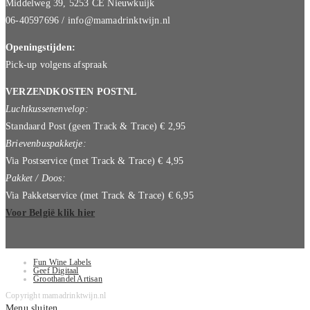
Middelweg 39, 5253 CE Nieuwkuijk
06-40597696 / info@mamadrinktwijn.nl
Openingstijden:
Pick-up volgens afspraak
VERZENDKOSTEN POSTNL
Luchtkussenenvelop:
Standaard Post (geen Track & Trace) € 2,95
Brievenbuspakketje:
Via Postservice (met Track & Trace) € 4,95
Pakket / Doos:
Via Pakketservice (met Track & Trace) € 6,95
Voor België klik hier
Fun Wine Labels
Geef Digitaal
Groothandel Artisan
Copyright mamadrinktwijn.nl
Menu sluiten