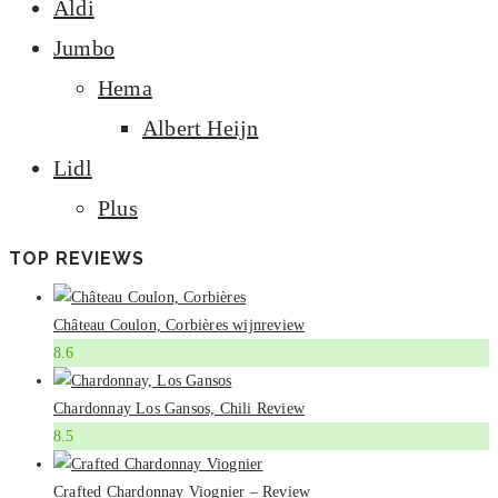
Aldi
Jumbo
Hema
Albert Heijn
Lidl
Plus
TOP REVIEWS
Château Coulon, Corbières wijnreview
8.6
Chardonnay Los Gansos, Chili Review
8.5
Crafted Chardonnay Viognier – Review