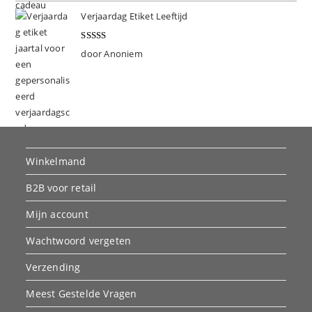
Verjaardag Etiket Leeftijd
Gewaardeer
door Anoniem
d
5
uit 5
Winkelmand
B2B voor retail
Mijn account
Wachtwoord vergeten
Verzending
Meest Gestelde Vragen