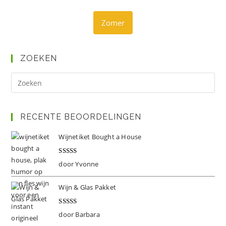
Zomer
ZOEKEN
Dr
op
Es
om
RECENTE BEOORDELINGEN
het
Wijnetiket Bought a House
zoe
te
Gewaardeer
door Yvonne
slu
d
5
uit 5
Wijn & Glas Pakket
Gewaardeer
door Barbara
d
5
uit 5