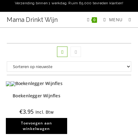
Ga
Verzending binnen 1 werkdag. Ruim 65.000 tevreden klanten!
naar
inhoud
Mama Drinkt Wijn
MENU
0
Boekenlegger Wijnfles
€
3.95
Incl. Btw
Toevoegen aan
winkelwagen