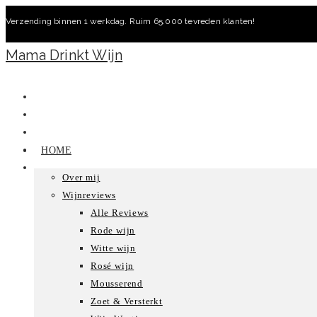
Ga
Verzending binnen 1 werkdag. Ruim 65.000 tevreden klanten!
naar
inhoud
Mama Drinkt Wijn
HOME
Over mij
Wijnreviews
Alle Reviews
Rode wijn
Witte wijn
Rosé wijn
Mousserend
Zoet & Versterkt