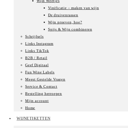
Wijn Weetjes
Vinificatie – maken van wijn
De druivenrassen
Wijn proeven, hoe?
Spijs & Wijn combineren
Schrijfsels
Links Instagram
Links TikTok
B2B / Retail
Geef Digitaal
Fun Wine Labels
Meest Gestelde Vragen
Service & Contact
Bestelling herroepen
Mijn account
Home
WIJNETIKETTEN