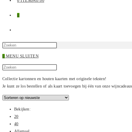
0 ITEMS
€0.00
0
TOGGLE
SITE
Druk
op
0
MENU
SLUITEN
ZOEKEN
Escape
Zoek
om
Druk
op
het
op
Collectie kartonnen en houten kaarten met originele teksten!
deze
zoekpaneel
Escape
Je kunt ze los bestellen of als kaart toevoegen bij één van onze wijncadea
site
te
om
sluiten.
het
zoekpaneel
Bekijken:
te
20
sluiten.
40
Allemaal