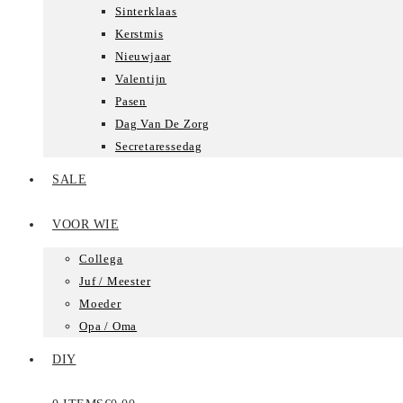
Sinterklaas
Kerstmis
Nieuwjaar
Valentijn
Pasen
Dag Van De Zorg
Secretaressedag
SALE
VOOR WIE
Collega
Juf / Meester
Moeder
Opa / Oma
DIY