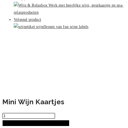
aantal
Volgend product
Mini Wijn Kaartjes
Mini
Wijn
TOEVOEGEN AAN WINKELWAGEN