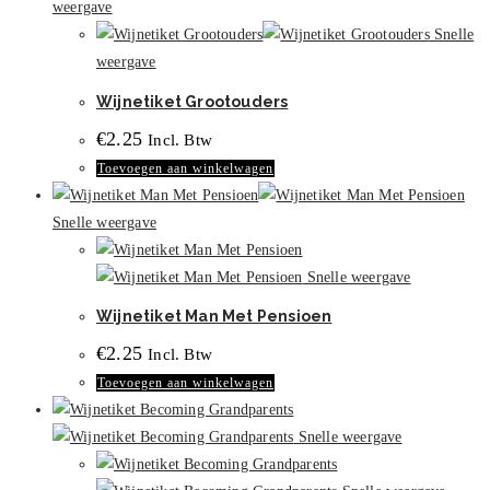
weergave
de
Snelle
productpagina
weergave
Wijnetiket Grootouders
€
2.25
Incl. Btw
Toevoegen aan winkelwagen
Snelle weergave
Snelle weergave
Wijnetiket Man Met Pensioen
€
2.25
Incl. Btw
Toevoegen aan winkelwagen
Snelle weergave