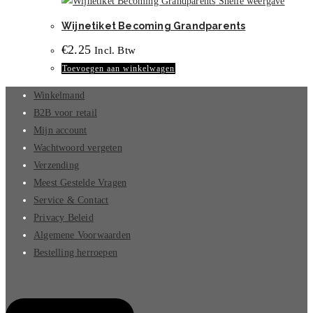
Snelle weergave
Wijnetiket Becoming Grandparents
€
2.25
Incl. Btw
Toevoegen aan winkelwagen
Winkelmand
B2B voor retail
Mijn account
Wachtwoord vergeten
Verzending
Meest Gestelde Vragen
Service & Contact
Privacy Beleid
Algemene Voorwaarden
Bestelling herroepen