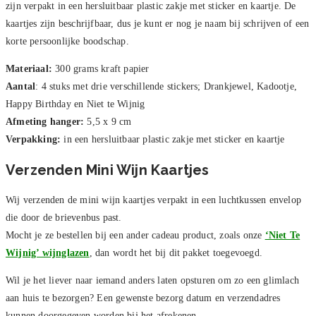
zijn verpakt in een hersluitbaar plastic zakje met sticker en kaartje. De
kaartjes zijn beschrijfbaar, dus je kunt er nog je naam bij schrijven of een
korte persoonlijke boodschap.
Materiaal:
300 grams kraft papier
Aantal
: 4 stuks met drie verschillende stickers; Drankjewel, Kadootje,
Happy Birthday en Niet te Wijnig
Afmeting hanger:
5,5 x 9 cm
Verpakking:
in een hersluitbaar plastic zakje met sticker en kaartje
Verzenden Mini Wijn Kaartjes
Wij verzenden de mini wijn kaartjes verpakt in een luchtkussen envelop
die door de brievenbus past.
Mocht je ze bestellen bij een ander cadeau product, zoals onze
‘Niet Te
Wijnig’ wijnglazen
, dan wordt het bij dit pakket toegevoegd.
Wil je het liever naar iemand anders laten opsturen om zo een glimlach
aan huis te bezorgen? Een gewenste bezorg datum en verzendadres
kunnen doorgegeven worden bij het afrekenen.