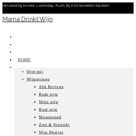
Verzending binnen 1 werkdag. Ruim 65.000 tevreden klanten!
Ga
naar
Mama Drinkt Wijn
inhoud
HOME
Over mij
Wijnreviews
Alle Reviews
Rode wijn
Witte wijn
Rosé wijn
Mousserend
Zoet & Versterkt
Wijn Weetjes