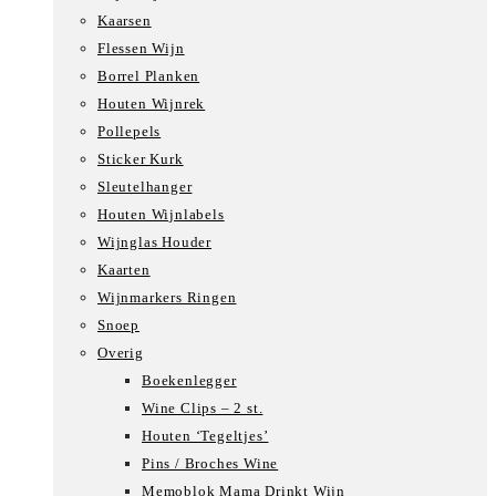
Kaarsen
Flessen Wijn
Borrel Planken
Houten Wijnrek
Pollepels
Sticker Kurk
Sleutelhanger
Houten Wijnlabels
Wijnglas Houder
Kaarten
Wijnmarkers Ringen
Snoep
Overig
Boekenlegger
Wine Clips – 2 st.
Houten ‘Tegeltjes’
Pins / Broches Wine
Memoblok Mama Drinkt Wijn