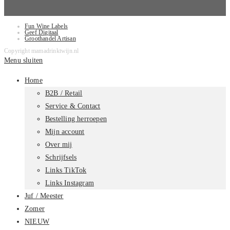
Fun Wine Labels
Geef Digitaal
Groothandel Artisan
Copyright mamadrinktwijn.nl
Menu sluiten
Home
B2B / Retail
Service & Contact
Bestelling herroepen
Mijn account
Over mij
Schrijfsels
Links TikTok
Links Instagram
Juf / Meester
Zomer
NIEUW