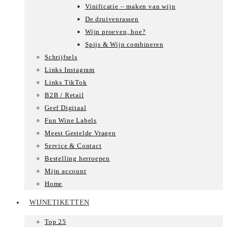
Vinificatie – maken van wijn
De druivenrassen
Wijn proeven, hoe?
Spijs & Wijn combineren
Schrijfsels
Links Instagram
Links TikTok
B2B / Retail
Geef Digitaal
Fun Wine Labels
Meest Gestelde Vragen
Service & Contact
Bestelling herroepen
Mijn account
Home
WIJNETIKETTEN
Top 25