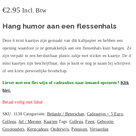
Kaartjes
€
2.95
Incl. Btw
aantal
Hang humor aan een flessenhals
Deze 4 mini kaartjes zijn gemaakt van dik kaftpapier en hebben een
opening waardoor je ze gemakkelijk aan een flessenhals kunt hangen. Ze
zijn verpakt in een hersluitbaar plastic zakje met sticker en kaartje. De 4
mini kaartjes zijn beschrijfbaar, dus je kunt er nog je naam bij schrijven
of een korte persoonlijke boodschap.
Liever met een fles wijn of cadeaubox naar iemand opsturen?
Klik
hier.
Betaal veilig met Ideal
SKU:
1138
Categorieën:
Bedankt / Beterschap
,
Cadeautjes < 5 Euro
,
Collega
,
Juf / Meester
,
Kaarten
Tags:
Collega
,
Feest
,
Geboorte
,
Grootouders
,
Kerstcadeau
,
Onderwijs
,
Pensioen
,
Verjaardag