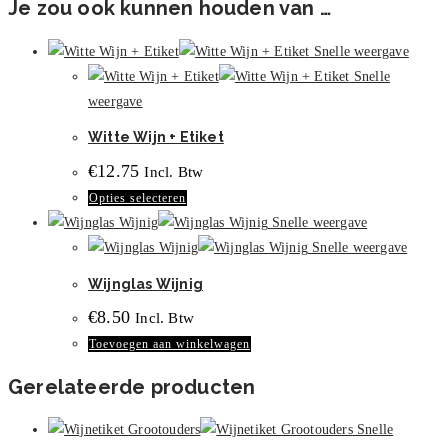
Je zou ook kunnen houden van …
Snelle weergave
Snelle
weergave
Witte Wijn + Etiket
€
12.75
Incl. Btw
Dit
Opties selecteren
product
Snelle weergave
heeft
Snelle weergave
meerdere
Wijnglas Wijnig
variaties.
€
8.50
Incl. Btw
Deze
Toevoegen aan winkelwagen
optie
kan
Gerelateerde producten
gekozen
worden
Snelle
op