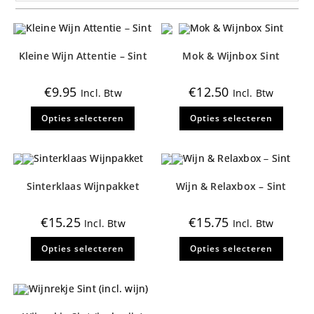
Kleine Wijn Attentie – Sint
Mok & Wijnbox Sint
€
9.95
€
12.50
Incl. Btw
Incl. Btw
Dit
Dit
Opties selecteren
Opties selecteren
product
produ
heeft
heeft
meerdere
meerd
variaties.
variati
Deze
Deze
optie
optie
kan
kan
Sinterklaas Wijnpakket
Wijn & Relaxbox – Sint
gekozen
gekoz
worden
worde
op
op
de
de
€
15.25
€
15.75
Incl. Btw
Incl. Btw
productpagina
produ
Dit
Dit
Opties selecteren
Opties selecteren
product
produ
heeft
heeft
meerdere
meerd
variaties.
variati
Deze
Deze
optie
optie
kan
kan