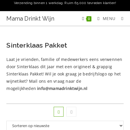
Ga
Verzending binnen 1 werkdag. Ruim 65.000 tevreden klanten!
naar
inhoud
Mama Drinkt Wijn
MENU
0
Sinterklaas Pakket
Laat je vrienden, familie of medewerkers eens verwennen
door Sinterklaas dit jaar met een origineel & grappig
Sinterklaas Pakket! Wil je ook graag je bedrijfslogo op het
wijnetiket? Mail ons en vraag naar de
mogelijkheden
info@mamadrinktwijn.nl