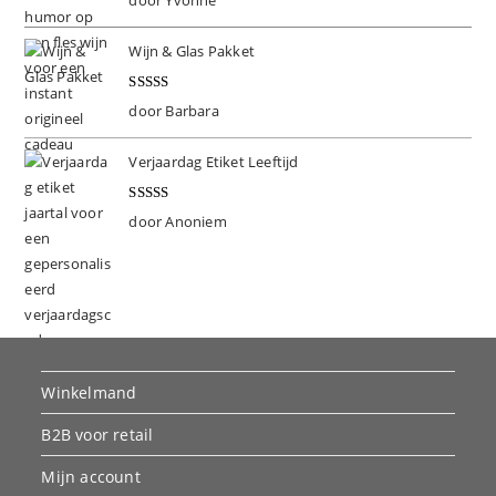
slu
d
5
uit 5
Wijn & Glas Pakket
Gewaardeer
door Barbara
d
5
uit 5
Verjaardag Etiket Leeftijd
Gewaardeer
door Anoniem
d
5
uit 5
Winkelmand
B2B voor retail
Mijn account