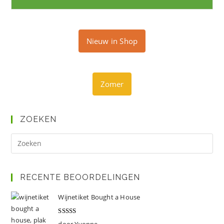
Nieuw in Shop
Zomer
ZOEKEN
Dr
op
Es
om
RECENTE BEOORDELINGEN
het
Wijnetiket Bought a House
zoe
te
Gewaardeer
door Yvonne