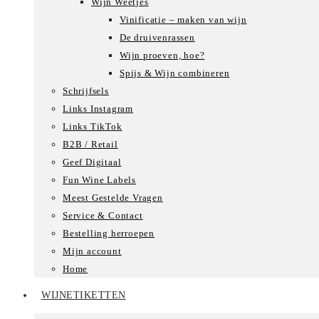
Wijn Weetjes
Vinificatie – maken van wijn
De druivenrassen
Wijn proeven, hoe?
Spijs & Wijn combineren
Schrijfsels
Links Instagram
Links TikTok
B2B / Retail
Geef Digitaal
Fun Wine Labels
Meest Gestelde Vragen
Service & Contact
Bestelling herroepen
Mijn account
Home
WIJNETIKETTEN