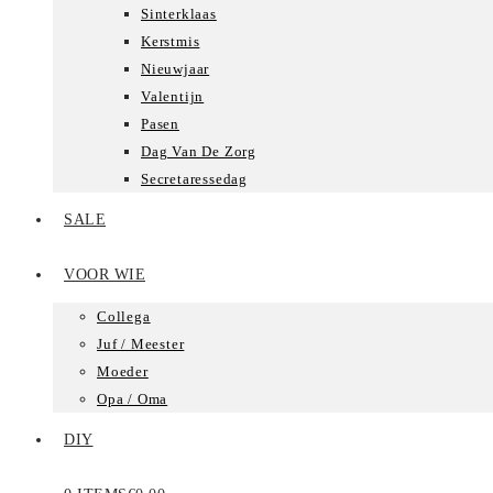
Sinterklaas
Kerstmis
Nieuwjaar
Valentijn
Pasen
Dag Van De Zorg
Secretaressedag
SALE
VOOR WIE
Collega
Juf / Meester
Moeder
Opa / Oma
DIY