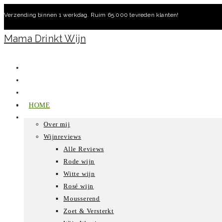
Ga
Verzending binnen 1 werkdag. Ruim 65.000 tevreden klanten!
naar
inhoud
Mama Drinkt Wijn
HOME
Over mij
Wijnreviews
Alle Reviews
Rode wijn
Witte wijn
Rosé wijn
Mousserend
Zoet & Versterkt