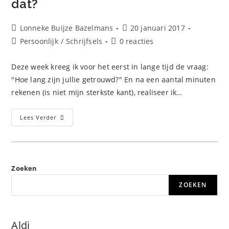
dat?
Bericht
Bericht
Lonneke Buijze Bazelmans
20 januari 2017
auteur:
gepubliceerd
Berichtcategorie:
Bericht
Persoonlijk
/
Schrijfsels
0 reacties
op:
reacties:
Deze week kreeg ik voor het eerst in lange tijd de vraag:
"Hoe lang zijn jullie getrouwd?" En na een aantal minuten
rekenen (is niet mijn sterkste kant), realiseer ik…
Getrouwd
Lees Verder
En
Samen
Werken,
Kan
Dat?
Zoeken
ZOEKEN
Aldi