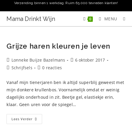
Ga
Verzending binnen 1 werkdag. Ruim 65.000 tevreden klanten!
naar
inhoud
Mama Drinkt Wijn
MENU
0
Grijze haren kleuren je leven
Bericht
Bericht
Lonneke Buijze Bazelmans
6 oktober 2017
auteur:
gepubliceerd
Berichtcategorie:
Bericht
Schrijfsels
0 reacties
op:
reacties:
Vanaf mijn tienerjaren ben ik altijd superblij geweest met
mijn donkere krullenbos. Voornamelijk omdat er weinig
dagelijks onderhoud in zit. Beetje gel, elastiekje erin,
klaar. Geen uren voor de spiegel…
Grijze
Lees Verder
Haren
Kleuren
Je