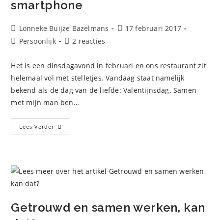
smartphone
Bericht
Bericht
Lonneke Buijze Bazelmans
17 februari 2017
auteur:
gepubliceerd
Berichtcategorie:
Bericht
Persoonlijk
2 reacties
op:
reacties:
Het is een dinsdagavond in februari en ons restaurant zit
helemaal vol met stelletjes. Vandaag staat namelijk
bekend als de dag van de liefde: Valentijnsdag. Samen
met mijn man ben…
Romantisch
Lees Verder
Uit
Eten
Met
Je
Smartphone
Getrouwd en samen werken, kan