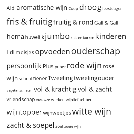
droog
aromatische wijn
Aldi
Coop
feestdagen
fris & fruitig
fruitig & rond
Gall & Gall
jumbo
kinderen
hema
huwelijk
kids en kurken
ouderschap
opvoeden
lidl
meisjes
rode wijn
persoonlijk
rosé
Plus
puber
Tweeling
wijn
tweelingouder
tiener
school
vol & zacht
vol & krachtig
vegetarisch eten
vriendschap
werken
wijnliefhebber
vrouwen
witte wijn
wijntopper
wijnweetjes
zacht & soepel
zoet
zoete wijn