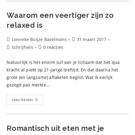
Leven
Waarom een veertiger zijn zo
relaxed is
Bericht
Bericht
Lonneke Buijze Bazelmans
31 maart 2017
auteur:
gepubliceerd
Berichtcategorie:
Bericht
Schrijfsels
0 reacties
op:
reacties:
Natuurlijk is het enorm suf van je lichaam dat het qua
kracht al piekt op 21-jarige leeftijd. En dat daarna het
grote (en langzame) aftakelen begint. Wat ik eerlijk
gezegd pas merkte…
Waarom
Lees Verder
Een
Veertiger
Zijn
Zo
Relaxed
Is
Romantisch uit eten met je