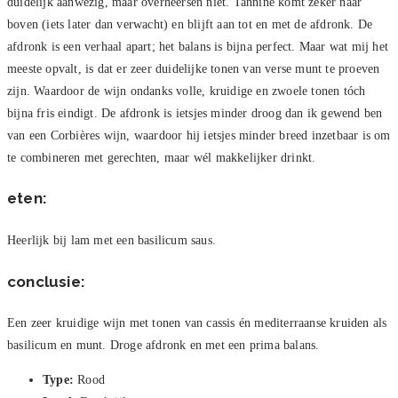
duidelijk aanwezig, maar overheersen niet. Tannine komt zeker naar
boven (iets later dan verwacht) en blijft aan tot en met de afdronk. De
afdronk is een verhaal apart; het balans is bijna perfect. Maar wat mij het
meeste opvalt, is dat er zeer duidelijke tonen van verse munt te proeven
zijn. Waardoor de wijn ondanks volle, kruidige en zwoele tonen tóch
bijna fris eindigt. De afdronk is ietsjes minder droog dan ik gewend ben
van een Corbières wijn, waardoor hij ietsjes minder breed inzetbaar is om
te combineren met gerechten, maar wél makkelijker drinkt.
eten:
Heerlijk bij lam met een basilicum saus.
conclusie:
Een zeer kruidige wijn met tonen van cassis én mediterraanse kruiden als
basilicum en munt. Droge afdronk en met een prima balans.
Type:
Rood