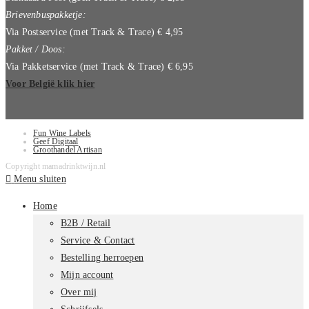
Brievenbuspakketje:
Via Postservice (met Track & Trace) € 4,95
Pakket / Doos:
Via Pakketservice (met Track & Trace) € 6,95
Voor België klik hier
Fun Wine Labels
Geef Digitaal
Groothandel Artisan
Copyright mamadrinktwijn.nl
Menu sluiten
Home
B2B / Retail
Service & Contact
Bestelling herroepen
Mijn account
Over mij