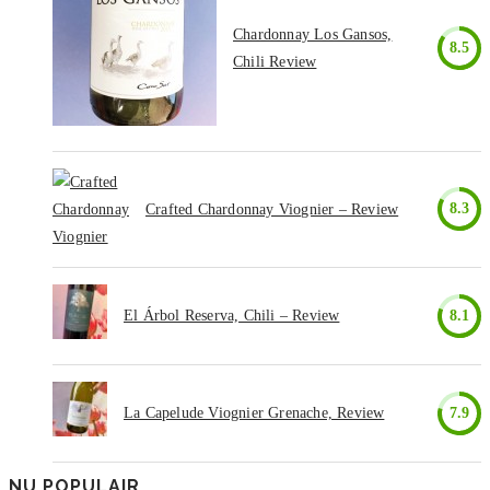
Chardonnay Los Gansos,
8.5
Chili Review
8.3
Crafted Chardonnay Viognier – Review
El Árbol Reserva, Chili – Review
8.1
La Capelude Viognier Grenache, Review
7.9
NU POPULAIR