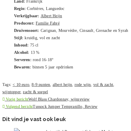
Land:
Frankrijk
Regio:
Corbières, Languedoc
Verkrijgbaar:
Albert Heijn
Producent:
Familie Fabré
Druivensoort:
Carignan, Mourvèdre, Cinsault, Grenache en Syrah
Stijl:
kruidig, vol en zacht
Inhoud:
75 cl
Alcohol:
13 %
Serveren:
rond 16-18°
Bewaren:
binnen 5 jaar opdrinken
Tags
:
< 10 euro
,
8-9 punten
,
albert heijn
,
rode wijn
,
vol & zacht
,
wijntopper
,
zacht & soepel
Lees
Vorig bericht
Wolf Blass Chardonnay, wijnreview
meer
Volgend bericht
Tussock Jumper Tempranillo, Review
artikelen
Dit vind je vast ook leuk