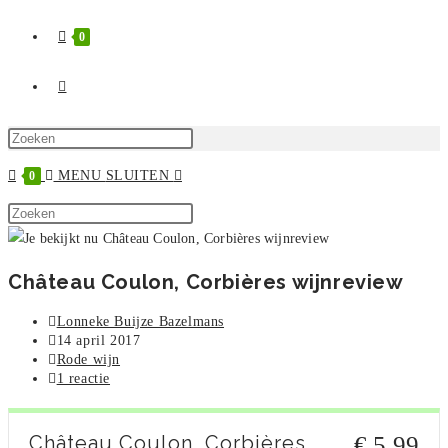
0
TOGGLE
SITE
Druk
op
MENU
SLUITEN
0
ZOEKEN
Escape
Zoek
om
Druk
op
het
op
deze
zoekpaneel
Escape
Château Coulon, Corbières wijnreview
site
te
om
sluiten.
het
Bericht
Lonneke Buijze Bazelmans
zoekpaneel
auteur:
Bericht
14 april 2017
gepubliceerd
Berichtcategorie:
Rode wijn
te
op:
Bericht
1 reactie
sluiten.
reacties:
Château Coulon, Corbières
€ 5,99