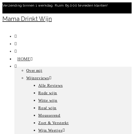
Verzending binnen 1 werkdag. Ruim 65.000 tevreden klanten!
Ga
naar
Mama Drinkt Wijn
inhoud
HOME
Over mij
Wijnreviews
Alle Reviews
Rode wijn
Witte wijn
Rosé wijn
Mousserend
Zoet & Versterkt
Wijn Weetjes