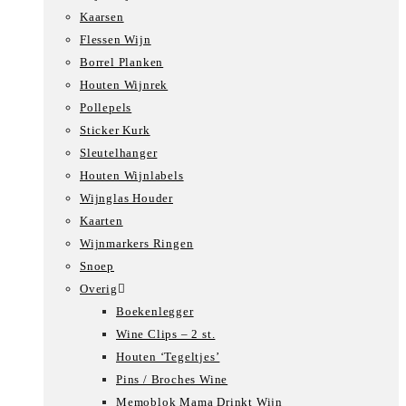
Kaarsen
Flessen Wijn
Borrel Planken
Houten Wijnrek
Pollepels
Sticker Kurk
Sleutelhanger
Houten Wijnlabels
Wijnglas Houder
Kaarten
Wijnmarkers Ringen
Snoep
Overig
Boekenlegger
Wine Clips – 2 st.
Houten ‘Tegeltjes’
Pins / Broches Wine
Memoblok Mama Drinkt Wijn