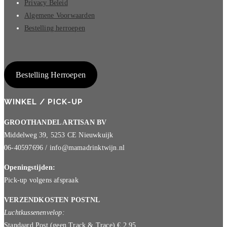
Privacy Beleid
Algemene Voorwaarden
Bestelling herroepen
Bestelling Herroepen
WINKEL / PICK-UP
GROOTHANDEL ARTISAN BV
Middelweg 39, 5253 CE Nieuwkuijk
06-40597696 / info@mamadrinktwijn.nl
Openingstijden:
Pick-up volgens afspraak
VERZENDKOSTEN POSTNL
Luchtkussenenvelop:
Standaard Post (geen Track & Trace) € 2,95