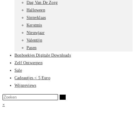
Dag Van De Zorg
Halloween
Sinterklaas
Kerstmis
Nieuwjaar
Valentijn
Pasen
Bonboekjes Digitale Downloads
Zelf Ontwerpen
Sale
Cadeautjes < 5 Euro
Wijnreviews
Zoek
op
×
deze
site