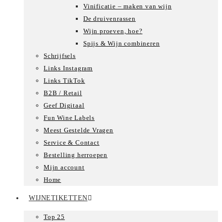
Vinificatie – maken van wijn
De druivenrassen
Wijn proeven, hoe?
Spijs & Wijn combineren
Schrijfsels
Links Instagram
Links TikTok
B2B / Retail
Geef Digitaal
Fun Wine Labels
Meest Gestelde Vragen
Service & Contact
Bestelling herroepen
Mijn account
Home
WIJNETIKETTEN
Top 25