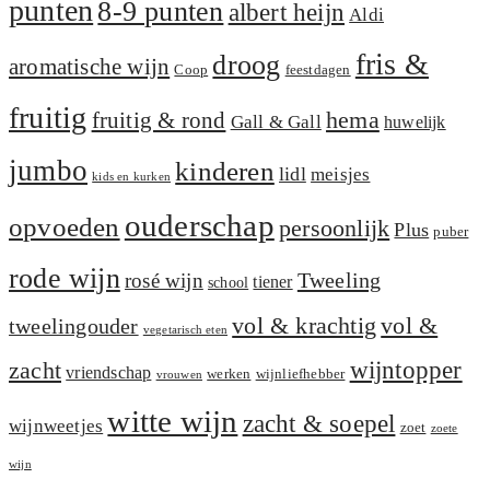
punten
8-9 punten
albert heijn
Aldi
fris &
droog
aromatische wijn
Coop
feestdagen
fruitig
hema
fruitig & rond
Gall & Gall
huwelijk
jumbo
kinderen
lidl
meisjes
kids en kurken
ouderschap
opvoeden
persoonlijk
Plus
puber
rode wijn
Tweeling
rosé wijn
tiener
school
vol &
vol & krachtig
tweelingouder
vegetarisch eten
zacht
wijntopper
vriendschap
werken
wijnliefhebber
vrouwen
witte wijn
zacht & soepel
wijnweetjes
zoet
zoete
wijn