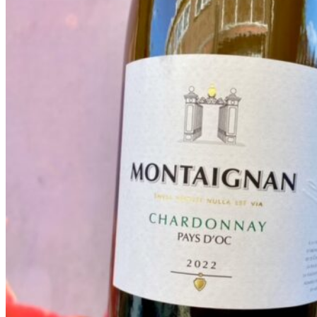
Organic
&
Vegan
–
Neleman,
Review