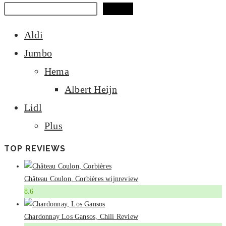
pagina
Zoeken
Aldi
Jumbo
Hema
Albert Heijn
Lidl
Plus
TOP REVIEWS
Château Coulon, Corbières wijnreview
8.6
Chardonnay Los Gansos, Chili Review