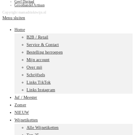
Geef Digitaal
Groothandel Artisan
Copyright mamadrinktwijn.nl
Menu sluiten
Home
B2B / Retail
Service & Contact
Bestelling herroepen
Mijn account
Over mij
Schrijfsels
Links TikTok
Links Instagram
Juf / Meester
Zomer
NIEUW
Wijnetiketten
Alle Wijnetiketten