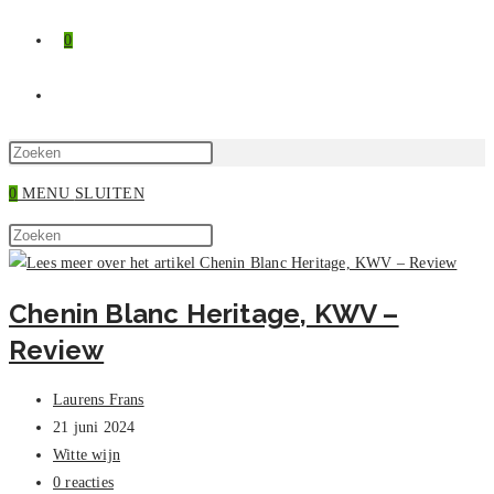
0
TOGGLE
SITE
Druk
op
0
MENU
SLUITEN
ZOEKEN
Escape
Zoek
om
Druk
op
het
op
deze
zoekpaneel
Escape
Chenin Blanc Heritage, KWV –
site
te
om
Review
sluiten.
het
zoekpaneel
Bericht
te
Laurens Frans
auteur:
Bericht
sluiten.
21 juni 2024
gepubliceerd
Berichtcategorie:
Witte wijn
op:
Bericht
0 reacties