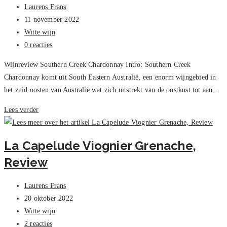
Bericht
Laurens Frans
auteur:
Bericht
11 november 2022
gepubliceerd
Berichtcategorie:
Witte wijn
op:
Bericht
0 reacties
reacties:
Wijnreview Southern Creek Chardonnay Intro: Southern Creek
Chardonnay komt uit South Eastern Australië, een enorm wijngebied in
het zuid oosten van Australië wat zich uitstrekt van de oostkust tot aan…
Southern
Lees verder
Creek,
Chardonnay
La Capelude Viognier Grenache,
–
Review
Review
Bericht
Laurens Frans
auteur:
Bericht
20 oktober 2022
gepubliceerd
Berichtcategorie:
Witte wijn
op:
Bericht
2 reacties