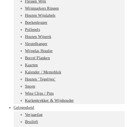
Flessen Wijn
Wijnmarkers Ringen
Houten Wijnlabels
Boekenlegger
Pollepels
Houten Wijnrek
Sleutelhanger
Wijnglas Houder
Borrel Planken
Kaarten
Kalender / Memoblok
Houten ‘Tegeltjes’
Snoep
Wine Clips / Pins
Kurkentrekker & Wijnhouder
Gelegenheid
Verjaardag
Bruiloft