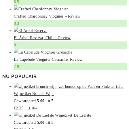
8.5
Crafted Chardonnay Viognier – Review
8.3
El Árbol Reserva, Chili – Review
8.1
La Capelude Viognier Grenache, Review
7.9
NU POPULAIR
Wijnetiket Brunch Wijn
Gewaardeerd
5.00
uit 5
€
2.25
Incl. Btw
Wijnetiket De Liefste
Gewaardeerd
5.00
uit 5