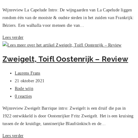
reacties:
Wijnreview La Capelude Intro: De wijngaarden van La Capelude liggen
rondom één van de mooiste & oudste steden in het zuiden van Frankrijk:
Béziers. Een walhalla voor mensen die van…
La
Lees verder
Capelude
Viognier
Zweigelt, Toifl Oostenrijk – Review
Grenache,
Review
Bericht
Laurens Frans
auteur:
Bericht
21 oktober 2021
gepubliceerd
Berichtcategorie:
Rode wijn
op:
Bericht
0 reacties
reacties:
Wijnreview Zweigelt Barrique intro: Zweigelt is een druif die pas in
1922 ontwikkeld is door Oostenrijker Fritz Zweigelt. Het is een kruising
tussen de de kruidige, tanninerijke Blaufränkisch en de…
Zweigelt,
Lees verder