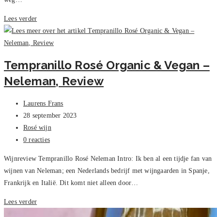
Sacred
Lees verder
Hill
Chardonnay
–
Tempranillo Rosé Organic & Vegan –
Review
Neleman, Review
Bericht
Laurens Frans
auteur:
Bericht
28 september 2023
gepubliceerd
Berichtcategorie:
Rosé wijn
op:
Bericht
0 reacties
reacties:
Wijnreview Tempranillo Rosé Neleman Intro: Ik ben al een tijdje fan van
wijnen van Neleman; een Nederlands bedrijf met wijngaarden in Spanje,
Frankrijk en Italië. Dit komt niet alleen door…
Tempranillo
Lees verder
Rosé