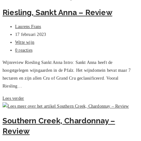
Viognier
Riesling, Sankt Anna – Review
–
Review
Bericht
Laurens Frans
auteur:
Bericht
17 februari 2023
gepubliceerd
Berichtcategorie:
Witte wijn
op:
Bericht
0 reacties
reacties:
Wijnreview Riesling Sankt Anna Intro: Sankt Anna heeft de
hoogstgelegen wijngaarden in de Pfalz. Het wijndomein bevat maar 7
hectaren en zijn allen Cru of Grand Cru geclassificeerd. Vooral
Riesling…
Riesling,
Lees verder
Sankt
Anna
Southern Creek, Chardonnay –
–
Review
Review