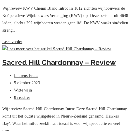
reacties:
Wijnreview KWV Chenin Blanc Intro: In 1812 richtten wijnbouwers de
Koöperatieve Wijnbouwers Vereniging (KWV) op. Deze bestond uit 4648
leden, slechts 292 wijnboeren werden geen lid! De KWV waakt sindsdien
streng…
Chenin
Lees verder
Blanc
Heritage,
Sacred Hill Chardonnay – Review
KWV
–
Bericht
Laurens Frans
Review
auteur:
Bericht
5 oktober 2023
gepubliceerd
Berichtcategorie:
Witte wijn
op:
Bericht
0 reacties
reacties:
Wijnreview Sacred Hill Chardonnay Intro: Deze Sacred Hill Chardonnay
komt uit het oudste wijngebied in Nieuw-Zeeland genaamd 'Hawkes
Bay'. Waar het milde zeeklimaat ideaal is voor wijnproductie en veel
weg…