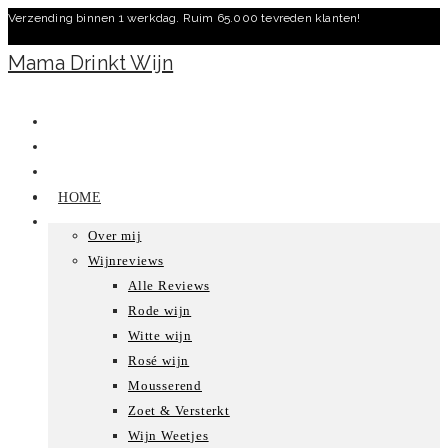
Verzending binnen 1 werkdag. Ruim 65.000 tevreden klanten!
Ga
naar
Mama Drinkt Wijn
inhoud
HOME
Over mij
Wijnreviews
Alle Reviews
Rode wijn
Witte wijn
Rosé wijn
Mousserend
Zoet & Versterkt
Wijn Weetjes