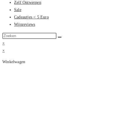
Zelf Ontwerpen
Sale
Cadeautjes < 5 Euro
Wijnreviews
Zoek
op
×
deze
×
site
Winkelwagen