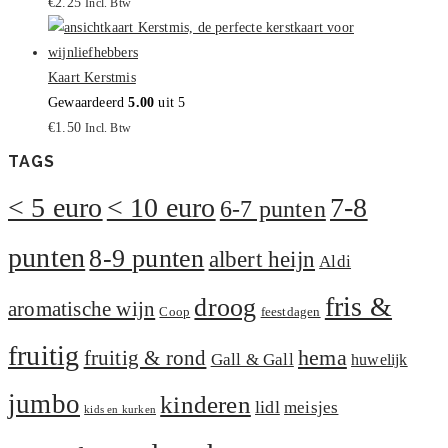
€
2.25
Incl. Btw
Kaart Kerstmis
Gewaardeerd
5.00
uit 5
€
1.50
Incl. Btw
TAGS
< 5 euro
< 10 euro
7-8
6-7 punten
punten
8-9 punten
albert heijn
Aldi
fris &
droog
aromatische wijn
Coop
feestdagen
fruitig
hema
fruitig & rond
Gall & Gall
huwelijk
jumbo
kinderen
lidl
meisjes
kids en kurken