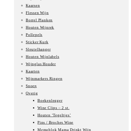
Kaarsen
Flessen Wijn
Borrel Planken
Houten Wijnrek
Pollepels
Sticker Kurk
Sleutelhanger
Houten Wijnlabels
Wijnglas Houder
Kaarten
Wijnmarkers Ringen
Snoep
Overig
Boekenlegger
Wine Clips – 2 st.
Houten ‘Tegeltjes’
Pins / Broches Wine
Memoblok Mama Drinkt Wijn