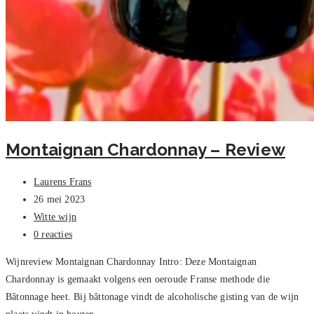
Montaignan Chardonnay – Review
Bericht
Laurens Frans
auteur:
Bericht
26 mei 2023
gepubliceerd
Berichtcategorie:
Witte wijn
op:
Bericht
0 reacties
reacties:
Wijnreview Montaignan Chardonnay Intro: Deze Montaignan
Chardonnay is gemaakt volgens een oeroude Franse methode die
Bâtonnage heet. Bij bâttonage vindt de alcoholische gisting van de wijn