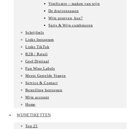
Vinificatie – maken van wijn
De druivenrassen
Wijn proeven, hoe?
Spijs & Wijn combineren
Schrijfsels
Links Instagram
Links TikTok
B2B / Retail
Geef Digitaal
Fun Wine Labels
Meest Gestelde Vragen
Service & Contact
Bestelling herroepen
Mijn account
Home
WIJNETIKETTEN
Top 25