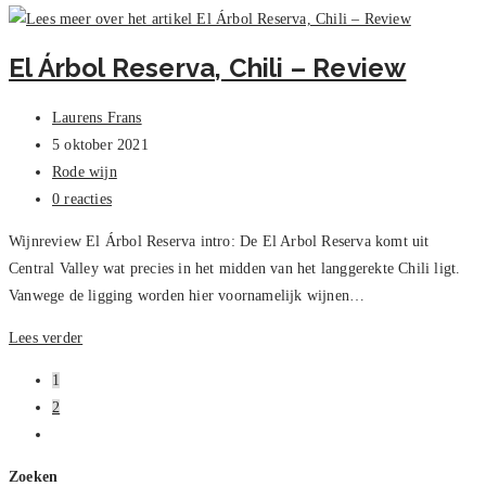
Toifl
Oostenrijk
El Árbol Reserva, Chili – Review
–
Review
Bericht
Laurens Frans
auteur:
Bericht
5 oktober 2021
gepubliceerd
Berichtcategorie:
Rode wijn
op:
Bericht
0 reacties
reacties:
Wijnreview El Árbol Reserva intro: De El Arbol Reserva komt uit
Central Valley wat precies in het midden van het langgerekte Chili ligt.
Vanwege de ligging worden hier voornamelijk wijnen…
El
Lees verder
Árbol
1
Reserva,
2
Chili
Naar
–
volgende
Review
Zoeken