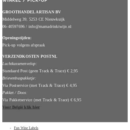
WINKEL / PICK-UP
GROOTHANDEL ARTISAN BV
Middelweg 39, 5253 CE Nieuwkuijk
06-40597696 / info@mamadrinktwijn.nl
Openingstijden:
Pick-up volgens afspraak
VERZENDKOSTEN POSTNL
Luchtkussenenvelop:
Standaard Post (geen Track & Trace) € 2,95
Brievenbuspakketje:
Via Postservice (met Track & Trace) € 4,95
Pakket / Doos:
Via Pakketservice (met Track & Trace) € 6,95
Voor België klik hier
Fun Wine Labels