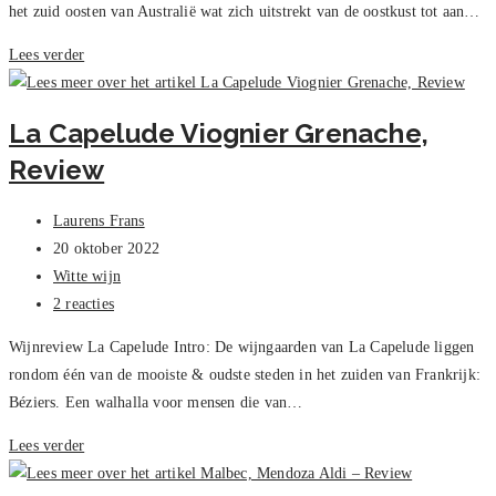
het zuid oosten van Australië wat zich uitstrekt van de oostkust tot aan…
Southern
Lees verder
Creek,
Chardonnay
La Capelude Viognier Grenache,
–
Review
Review
Bericht
Laurens Frans
auteur:
Bericht
20 oktober 2022
gepubliceerd
Berichtcategorie:
Witte wijn
op:
Bericht
2 reacties
reacties:
Wijnreview La Capelude Intro: De wijngaarden van La Capelude liggen
rondom één van de mooiste & oudste steden in het zuiden van Frankrijk:
Béziers. Een walhalla voor mensen die van…
La
Lees verder
Capelude