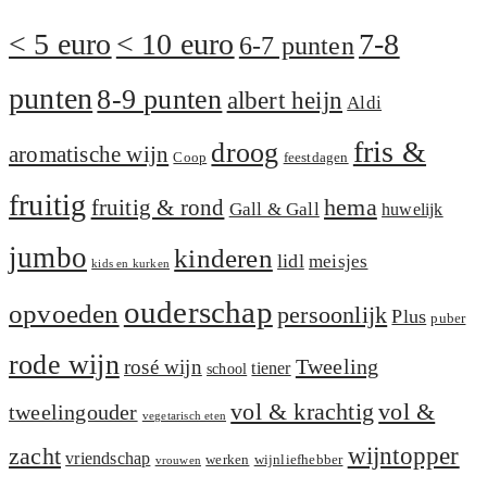
< 5 euro
< 10 euro
7-8
6-7 punten
punten
8-9 punten
albert heijn
Aldi
fris &
droog
aromatische wijn
Coop
feestdagen
fruitig
hema
fruitig & rond
Gall & Gall
huwelijk
jumbo
kinderen
lidl
meisjes
kids en kurken
ouderschap
opvoeden
persoonlijk
Plus
puber
rode wijn
Tweeling
rosé wijn
tiener
school
vol &
vol & krachtig
tweelingouder
vegetarisch eten
zacht
wijntopper
vriendschap
werken
wijnliefhebber
vrouwen