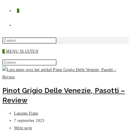
0
TOGGLE
SITE
Druk
op
0
MENU
SLUITEN
ZOEKEN
Escape
Zoek
om
Druk
op
het
op
deze
zoekpaneel
Escape
site
te
om
Pinot Grigio Delle Venezie, Pasotti –
sluiten.
het
Review
zoekpaneel
te
Bericht
sluiten.
Laurens Frans
auteur:
Bericht
7 september 2023
gepubliceerd
Berichtcategorie:
Witte wijn