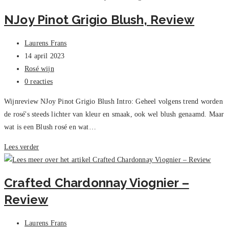
Viognier
NJoy Pinot Grigio Blush, Review
–
Review
Bericht
Laurens Frans
auteur:
Bericht
14 april 2023
gepubliceerd
Berichtcategorie:
Rosé wijn
op:
Bericht
0 reacties
reacties:
Wijnreview NJoy Pinot Grigio Blush Intro: Geheel volgens trend worden
de rosé's steeds lichter van kleur en smaak, ook wel blush genaamd. Maar
wat is een Blush rosé en wat…
NJoy
Lees verder
Pinot
Grigio
Crafted Chardonnay Viognier –
Blush,
Review
Review
Bericht
Laurens Frans