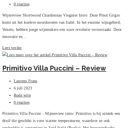
op:
Bericht
0 reacties
reacties:
Wijnreview Shortwood Chardonnay Viognier Intro: Deze Pinot Grigio
komt uit het koelere noordoosten van Italië. In het enorme wijngebied;
Veneto, hebben jonge wijnmakers een ware revolutie veroorzaakt. Door
innovatie en…
Pinot
Lees verder
Grigio
Delle
Primitivo Villa Puccini – Review
Venezie,
Pasotti
Bericht
Laurens Frans
–
auteur:
Bericht
6 juli 2023
Review
gepubliceerd
Berichtcategorie:
Rode wijn
op:
Bericht
0 reacties
reacties:
Primitivo Villa Puccini - Wijnreview intro: Primitivo is bij uitstek een
druif die geschikt is voor warme temperaturen, waardoor ze ook
veelvuldig is aangeplant in Zuid Italië (Puglia). Het bourgondische