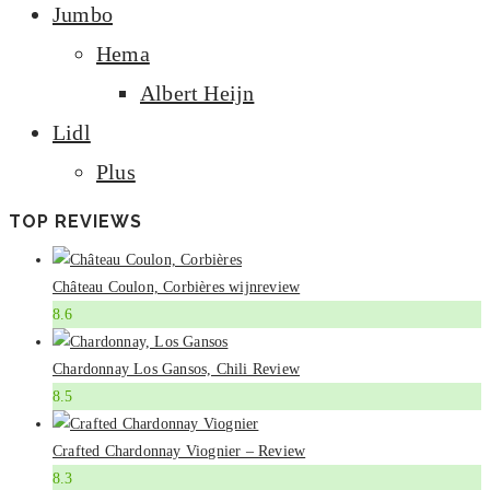
Jumbo
Hema
Albert Heijn
Lidl
Plus
TOP REVIEWS
Château Coulon, Corbières wijnreview
8.6
Chardonnay Los Gansos, Chili Review
8.5
Crafted Chardonnay Viognier – Review
8.3