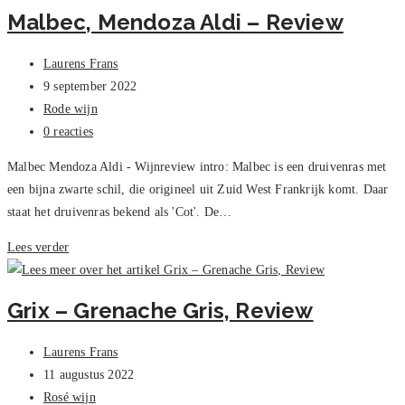
Viognier
Malbec, Mendoza Aldi – Review
Grenache,
Review
Bericht
Laurens Frans
auteur:
Bericht
9 september 2022
gepubliceerd
Berichtcategorie:
Rode wijn
op:
Bericht
0 reacties
reacties:
Malbec Mendoza Aldi - Wijnreview intro: Malbec is een druivenras met
een bijna zwarte schil, die origineel uit Zuid West Frankrijk komt. Daar
staat het druivenras bekend als 'Cot'. De…
Malbec,
Lees verder
Mendoza
Aldi
Grix – Grenache Gris, Review
–
Review
Bericht
Laurens Frans
auteur:
Bericht
11 augustus 2022
gepubliceerd
Berichtcategorie:
Rosé wijn