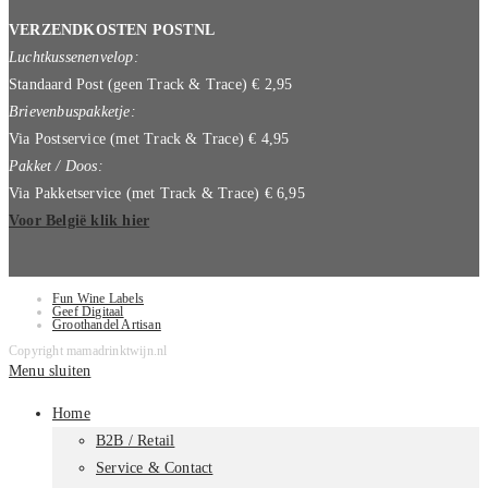
VERZENDKOSTEN POSTNL
Luchtkussenenvelop:
Standaard Post (geen Track & Trace) € 2,95
Brievenbuspakketje:
Via Postservice (met Track & Trace) € 4,95
Pakket / Doos:
Via Pakketservice (met Track & Trace) € 6,95
Voor België klik hier
Fun Wine Labels
Geef Digitaal
Groothandel Artisan
Copyright mamadrinktwijn.nl
Menu sluiten
Home
B2B / Retail
Service & Contact