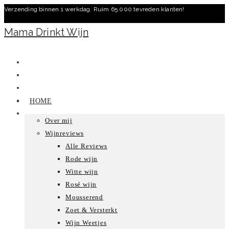
Verzending binnen 1 werkdag. Ruim 65.000 tevreden klanten!
Ga
naar
Mama Drinkt Wijn
inhoud
HOME
Over mij
Wijnreviews
Alle Reviews
Rode wijn
Witte wijn
Rosé wijn
Mousserend
Zoet & Versterkt
Wijn Weetjes