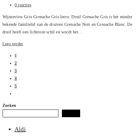
op:
Bericht
0 reacties
reacties:
Wijnreview Grix Grenache Gris Intro: Druif Grenache Gris is het minder
bekende familielid van de druiven Grenache Noir en Grenache Blanc. De
druif heeft een lichtroze schil en wordt het…
Grix
Lees verder
–
1
Grenache
2
Gris,
3
Review
4
5
Naar
volgende
Zoeken
pagina
Zoeken
Aldi