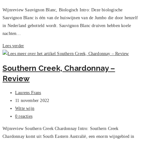
reacties:
Wijnreview Sauvignon Blanc, Biologisch Intro: Deze biologische
Sauvignon Blanc is één van de huiswijnen van de Jumbo die door henzelf
in Nederland gebotteld wordt. Sauvignon Blanc druiven hebben koele
nachten…
Sauvignon
Lees verder
Blanc,
Biologisch
Southern Creek, Chardonnay –
–
Review
Review
Bericht
Laurens Frans
auteur:
Bericht
11 november 2022
gepubliceerd
Berichtcategorie:
Witte wijn
op:
Bericht
0 reacties
reacties:
Wijnreview Southern Creek Chardonnay Intro: Southern Creek
Chardonnay komt uit South Eastern Australië, een enorm wijngebied in