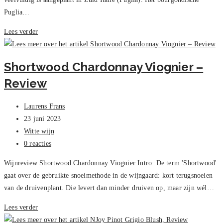
Puglia…
Primitivo
Lees verder
Villa
Puccini
Shortwood Chardonnay Viognier –
–
Review
Review
Bericht
Laurens Frans
auteur:
Bericht
23 juni 2023
gepubliceerd
Berichtcategorie:
Witte wijn
op:
Bericht
0 reacties
reacties:
Wijnreview Shortwood Chardonnay Viognier Intro: De term 'Shortwood'
gaat over de gebruikte snoeimethode in de wijngaard: kort terugsnoeien
van de druivenplant. Die levert dan minder druiven op, maar zijn wél…
Shortwood
Lees verder
Chardonnay