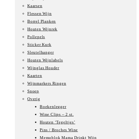
Kaarsen
Flessen Wijn
Borrel Planken
Houten Wijnrek
Pollepels
Sticker Kurk
Sleutelhanger
Houten Wijnlabels
Wijnglas Houder
Kaarten
Wijnmarkers Ringen
Snoep
Overig
Boekenlegger
Wine Clips – 2 st.
Houten ‘Tegeltjes’
Pins / Broches Wine
Memoblok Mama Drinkt Wijn