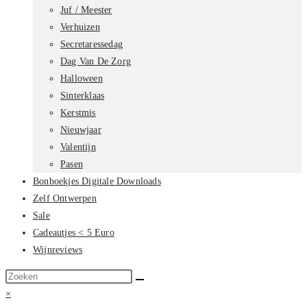
Juf / Meester
Verhuizen
Secretaressedag
Dag Van De Zorg
Halloween
Sinterklaas
Kerstmis
Nieuwjaar
Valentijn
Pasen
Bonboekjes Digitale Downloads
Zelf Ontwerpen
Sale
Cadeautjes < 5 Euro
Wijnreviews
Zoek
op
×