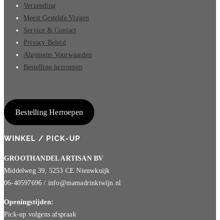
Verzending
Meest Gestelde Vragen
Service & Contact
Privacy Beleid
Algemene Voorwaarden
Bestelling herroepen
Bestelling Herroepen
WINKEL / PICK-UP
GROOTHANDEL ARTISAN BV
Middelweg 39, 5253 CE Nieuwkuijk
06-40597696 / info@mamadrinktwijn.nl
Openingstijden:
Pick-up volgens afspraak