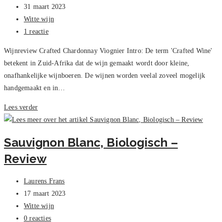
auteur:
Bericht
31 maart 2023
gepubliceerd
Berichtcategorie:
Witte wijn
op:
Bericht
1 reactie
reacties:
Wijnreview Crafted Chardonnay Viognier Intro: De term 'Crafted Wine'
betekent in Zuid-Afrika dat de wijn gemaakt wordt door kleine,
onafhankelijke wijnboeren. De wijnen worden veelal zoveel mogelijk
handgemaakt en in…
Crafted
Lees verder
Chardonnay
Viognier
Sauvignon Blanc, Biologisch –
–
Review
Review
Bericht
Laurens Frans
auteur:
Bericht
17 maart 2023
gepubliceerd
Berichtcategorie:
Witte wijn
op:
Bericht
0 reacties