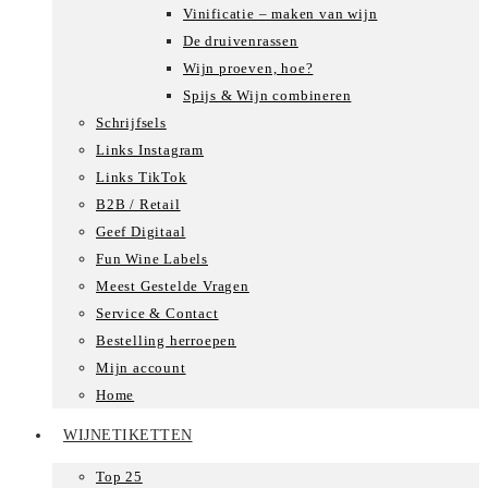
Vinificatie – maken van wijn
De druivenrassen
Wijn proeven, hoe?
Spijs & Wijn combineren
Schrijfsels
Links Instagram
Links TikTok
B2B / Retail
Geef Digitaal
Fun Wine Labels
Meest Gestelde Vragen
Service & Contact
Bestelling herroepen
Mijn account
Home
WIJNETIKETTEN
Top 25