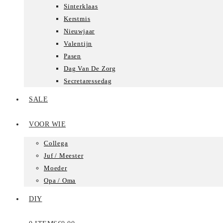
Sinterklaas
Kerstmis
Nieuwjaar
Valentijn
Pasen
Dag Van De Zorg
Secretaressedag
SALE
VOOR WIE
Collega
Juf / Meester
Moeder
Opa / Oma
DIY