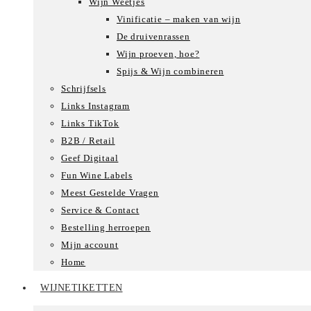
Wijn Weetjes
Vinificatie – maken van wijn
De druivenrassen
Wijn proeven, hoe?
Spijs & Wijn combineren
Schrijfsels
Links Instagram
Links TikTok
B2B / Retail
Geef Digitaal
Fun Wine Labels
Meest Gestelde Vragen
Service & Contact
Bestelling herroepen
Mijn account
Home
WIJNETIKETTEN