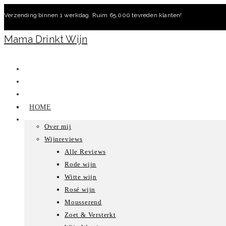
Ga
Verzending binnen 1 werkdag. Ruim 65.000 tevreden klanten!
naar
inhoud
Mama Drinkt Wijn
HOME
Over mij
Wijnreviews
Alle Reviews
Rode wijn
Witte wijn
Rosé wijn
Mousserend
Zoet & Versterkt