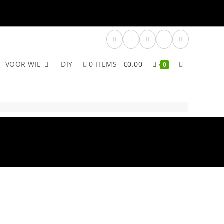
VOOR WIE
DIY
0 ITEMS
€0.00
TOGGLE
0
SITE
ZOEKEN