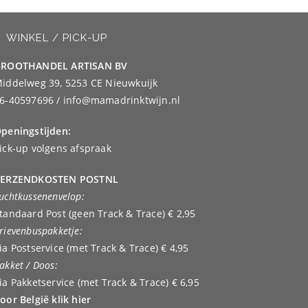
WINKEL / PICK-UP
ROOTHANDEL ARTISAN BV
iddelweg 39, 5253 CE Nieuwkuijk
6-40597696 / info@mamadrinktwijn.nl
peningstijden:
ick-up volgens afspraak
ERZENDKOSTEN POSTNL
uchtkussenenvelop:
tandaard Post (geen Track & Trace) € 2,95
rievenbuspakketje:
ia Postservice (met Track & Trace) € 4,95
akket / Doos:
ia Pakketservice (met Track & Trace) € 6,95
oor België klik hier