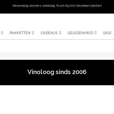
Verzending binnen 1 werkdag. Ruim 65.000 tevreden klanten!
PAKKETTEN
CADEAUS
GELEGENHEID
SALE
Vinoloog sinds 2006