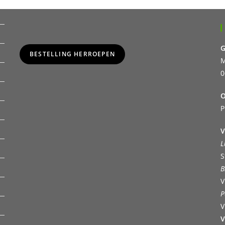
G
BESTELLING HERROEPEN
M
0
O
P
V
L
S
B
V
P
V
V