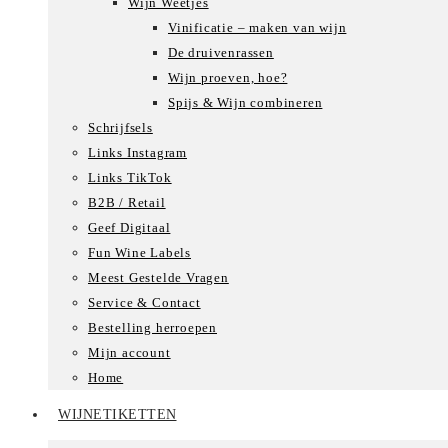
Wijn Weetjes
Vinificatie – maken van wijn
De druivenrassen
Wijn proeven, hoe?
Spijs & Wijn combineren
Schrijfsels
Links Instagram
Links TikTok
B2B / Retail
Geef Digitaal
Fun Wine Labels
Meest Gestelde Vragen
Service & Contact
Bestelling herroepen
Mijn account
Home
WIJNETIKETTEN