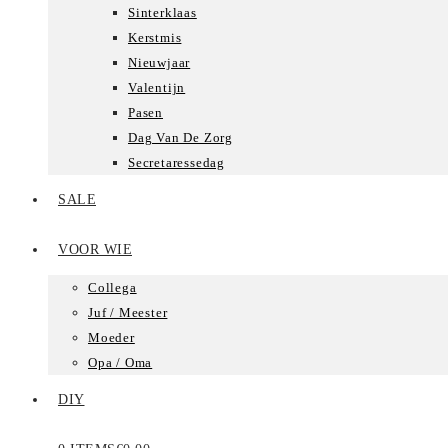
Sinterklaas
Kerstmis
Nieuwjaar
Valentijn
Pasen
Dag Van De Zorg
Secretaressedag
SALE
VOOR WIE
Collega
Juf / Meester
Moeder
Opa / Oma
DIY