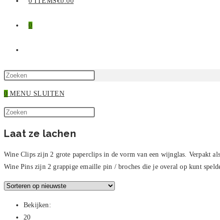
0 ITEMS
€0.00
0
TOGGLE
SITE
Druk
op
0
MENU
SLUITEN
ZOEKEN
Escape
Zoek
om
Druk
op
het
op
Laat ze lachen
deze
zoekpaneel
Escape
site
te
om
Wine Clips zijn 2 grote paperclips in de vorm van een wijnglas. Verpakt al
sluiten.
het
Wine Pins zijn 2 grappige emaille pin / broches die je overal op kunt speld
zoekpaneel
te
sluiten.
Bekijken:
20