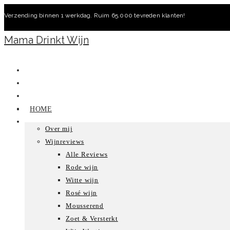
Ga
Verzending binnen 1 werkdag. Ruim 65.000 tevreden klanten!
naar
inhoud
Mama Drinkt Wijn
HOME
Over mij
Wijnreviews
Alle Reviews
Rode wijn
Witte wijn
Rosé wijn
Mousserend
Zoet & Versterkt