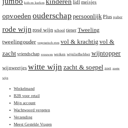
jumbo
kinderen
lidl
meisjes
kids en kurken
ouderschap
opvoeden
persoonlijk
Plus
puber
rode wijn
Tweeling
rosé wijn
tiener
school
vol &
vol & krachtig
tweelingouder
vegetarisch eten
zacht
wijntopper
vriendschap
werken
wijnliefhebber
vrouwen
witte wijn
zacht & soepel
wijnweetjes
zoet
zoete
wijn
Winkelmand
B2B voor retail
Mijn account
Wachtwoord vergeten
Verzending
Meest Gestelde Vragen