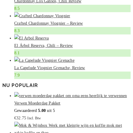
Chardonnay Los Gansos, Chili Review
8.5
Crafted Chardonnay Viognier – Review
8.3
El Árbol Reserva, Chili – Review
8.1
La Capelude Viognier Grenache, Review
7.9
NU POPULAIR
Verwen Moederdag Pakket
Gewaardeerd
5.00
uit 5
€
32.75
Incl. Btw