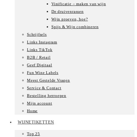
Vinificatie – maken van wijn
De druivenrassen
Wijn proeven, hoe?
Spijs & Wijn combineren
Schrijfsels
Links Instagram
Links TikTok
B2B / Retail
Geef Digitaal
Fun Wine Labels
Meest Gestelde Vragen
Service & Contact
Bestelling herroepen
Mijn account
Home
WIJNETIKETTEN
Top 25