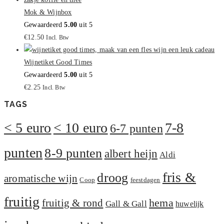
Mok & Wijnbox
Gewaardeerd
5.00
uit 5
€
12.50
Incl. Btw
Wijnetiket Good Times
Gewaardeerd
5.00
uit 5
€
2.25
Incl. Btw
TAGS
< 5 euro
< 10 euro
7-8
6-7 punten
punten
8-9 punten
albert heijn
Aldi
fris &
droog
aromatische wijn
Coop
feestdagen
fruitig
hema
fruitig & rond
Gall & Gall
huwelijk