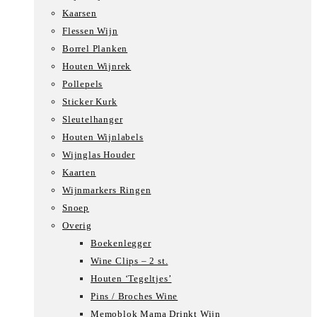
Kaarsen
Flessen Wijn
Borrel Planken
Houten Wijnrek
Pollepels
Sticker Kurk
Sleutelhanger
Houten Wijnlabels
Wijnglas Houder
Kaarten
Wijnmarkers Ringen
Snoep
Overig
Boekenlegger
Wine Clips – 2 st.
Houten ‘Tegeltjes’
Pins / Broches Wine
Memoblok Mama Drinkt Wijn