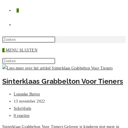
0
TOGGLE
SITE
Druk
op
0
MENU
SLUITEN
ZOEKEN
Escape
Zoek
om
Druk
op
het
op
deze
zoekpaneel
Escape
Sinterklaas Grabbelton Voor Tieners
site
te
om
sluiten.
het
Bericht
Lonneke Buijze
zoekpaneel
auteur:
Bericht
13 november 2022
te
gepubliceerd
Berichtcategorie:
Schrijfsels
sluiten.
op:
Bericht
0 reacties
reacties:
Sinterklaas Grabbelton Voor Tieners Geloven je kinderen niet meer in