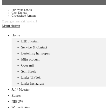
Fun Wine Labels
Geef Digitaal
Groothandel Artisan
Copyright mamadrinktwijn.nl
Menu sluiten
Home
B2B / Retail
Service & Contact
Bestelling herroepen
Mijn account
Over mij
Schrijfsels
Links TikTok
Links Instagram
Juf / Meester
Zomer
NIEUW
Wijnetiketten