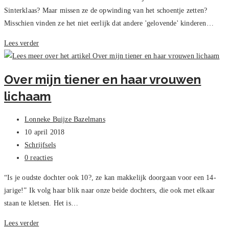
Sinterklaas? Maar missen ze de opwinding van het schoentje zetten?
Misschien vinden ze het niet eerlijk dat andere 'gelovende' kinderen…
Sinterklaas
Lees verder
Grabbelton
Voor
Over mijn tiener en haar vrouwen
Tieners
lichaam
Bericht
Lonneke Buijze Bazelmans
auteur:
Bericht
10 april 2018
gepubliceerd
Berichtcategorie:
Schrijfsels
op:
Bericht
0 reacties
reacties:
“Is je oudste dochter ook 10?, ze kan makkelijk doorgaan voor een 14-
jarige!” Ik volg haar blik naar onze beide dochters, die ook met elkaar
staan te kletsen. Het is…
Over
Lees verder