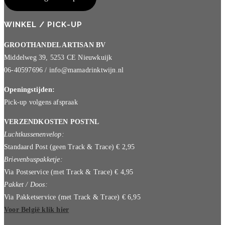
WINKEL / PICK-UP
GROOTHANDEL ARTISAN BV
Middelweg 39, 5253 CE Nieuwkuijk
06-40597696 / info@mamadrinktwijn.nl
Openingstijden:
Pick-up volgens afspraak
VERZENDKOSTEN POSTNL
Luchtkussenenvelop:
Standaard Post (geen Track & Trace) € 2,95
Brievenbuspakketje:
Via Postservice (met Track & Trace) € 4,95
Pakket / Doos:
Via Pakketservice (met Track & Trace) € 6,95
Voor België klik hier