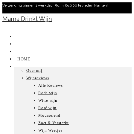
Verzending binnen 1 werkdag. Ruim 65.000 tevreden klanten!
Ga
naar
Mama Drinkt Wijn
inhoud
HOME
Over mij
Wijnreviews
Alle Reviews
Rode wijn
Witte wijn
Rosé wijn
Mousserend
Zoet & Versterkt
Wijn Weetjes