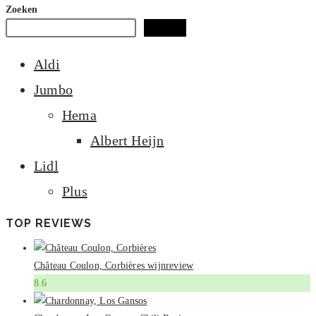
mijn
Zoeken
tiener
Zoeken
en
Aldi
haar
vrouwen
Jumbo
lichaam
Hema
Albert Heijn
Lidl
Plus
TOP REVIEWS
Château Coulon, Corbières wijnreview
8.6