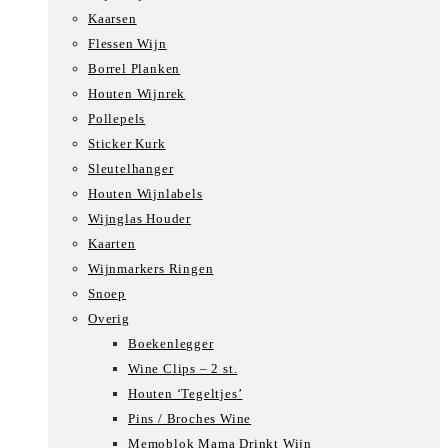
Kaarsen
Flessen Wijn
Borrel Planken
Houten Wijnrek
Pollepels
Sticker Kurk
Sleutelhanger
Houten Wijnlabels
Wijnglas Houder
Kaarten
Wijnmarkers Ringen
Snoep
Overig
Boekenlegger
Wine Clips – 2 st.
Houten ‘Tegeltjes’
Pins / Broches Wine
Memoblok Mama Drinkt Wijn