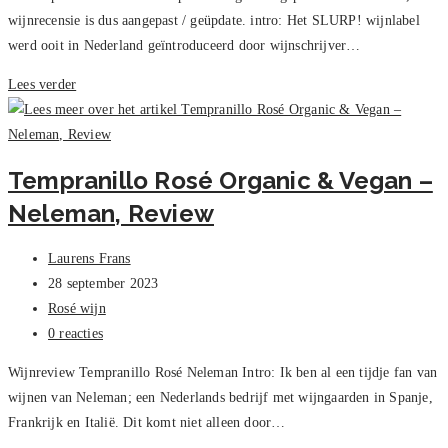
wijnrecensie is dus aangepast / geüpdate. intro: Het SLURP! wijnlabel
werd ooit in Nederland geïntroduceerd door wijnschrijver…
Slurp!
Lees verder
rosé,
Pays
d’Oc
Tempranillo Rosé Organic & Vegan –
–
Neleman, Review
review
Bericht
Laurens Frans
auteur:
Bericht
28 september 2023
gepubliceerd
Berichtcategorie:
Rosé wijn
op:
Bericht
0 reacties
reacties:
Wijnreview Tempranillo Rosé Neleman Intro: Ik ben al een tijdje fan van
wijnen van Neleman; een Nederlands bedrijf met wijngaarden in Spanje,
Frankrijk en Italië. Dit komt niet alleen door…