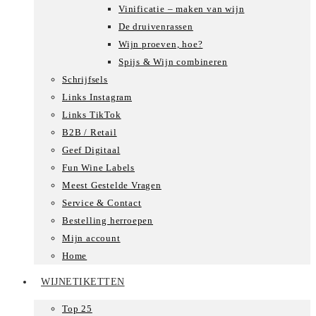
Vinificatie – maken van wijn
De druivenrassen
Wijn proeven, hoe?
Spijs & Wijn combineren
Schrijfsels
Links Instagram
Links TikTok
B2B / Retail
Geef Digitaal
Fun Wine Labels
Meest Gestelde Vragen
Service & Contact
Bestelling herroepen
Mijn account
Home
WIJNETIKETTEN
Top 25