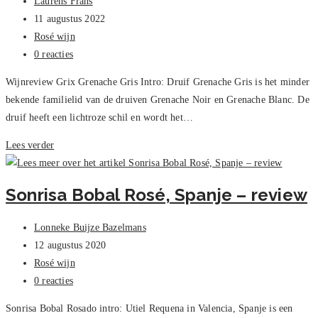
Bericht
Laurens Frans
auteur:
Bericht
11 augustus 2022
gepubliceerd
Berichtcategorie:
Rosé wijn
op:
Bericht
0 reacties
reacties:
Wijnreview Grix Grenache Gris Intro: Druif Grenache Gris is het minder
bekende familielid van de druiven Grenache Noir en Grenache Blanc. De
druif heeft een lichtroze schil en wordt het…
Grix
Lees verder
–
Grenache
Sonrisa Bobal Rosé, Spanje – review
Gris,
Review
Bericht
Lonneke Buijze Bazelmans
auteur:
Bericht
12 augustus 2020
gepubliceerd
Berichtcategorie:
Rosé wijn
op:
Bericht
0 reacties
reacties:
Sonrisa Bobal Rosado intro: Utiel Requena in Valencia, Spanje is een