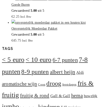
Goede Buren
Gewaardeerd
5.00
uit 5
€
2.25
Incl. Btw
Onvergetelijk Moederdag Pakket
Gewaardeerd
5.00
uit 5
€
45.75
Incl. Btw
TAGS
< 5 euro
< 10 euro
7-8
6-7 punten
punten
8-9 punten
albert heijn
Aldi
fris &
droog
aromatische wijn
Coop
feestdagen
fruitig
hema
fruitig & rond
Gall & Gall
huwelijk
jumbo
kinderen