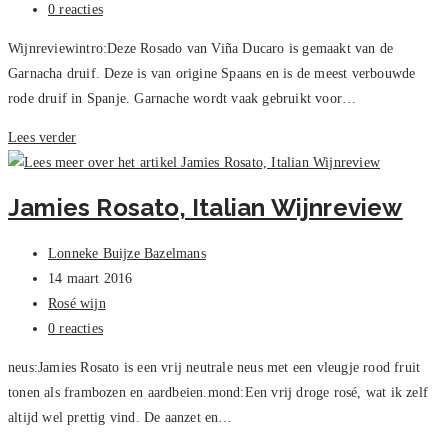
op:
Bericht
0 reacties
reacties:
Wijnreviewintro:Deze Rosado van Viña Ducaro is gemaakt van de
Garnacha druif. Deze is van origine Spaans en is de meest verbouwde
rode druif in Spanje. Garnache wordt vaak gebruikt voor…
Viña
Lees verder
Ducaro
Rosado,
Jamies Rosato, Italian Wijnreview
Review
Bericht
Lonneke Buijze Bazelmans
auteur:
Bericht
14 maart 2016
gepubliceerd
Berichtcategorie:
Rosé wijn
op:
Bericht
0 reacties
reacties:
neus:Jamies Rosato is een vrij neutrale neus met een vleugje rood fruit
tonen als frambozen en aardbeien.mond:Een vrij droge rosé, wat ik zelf
altijd wel prettig vind. De aanzet en…