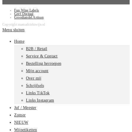
Fun Wine Labels
Geef Digitaal
Groothandel Artisan
Copyright mamadrinktwijn.nl
Menu sluiten
Home
B2B / Retail
Service & Contact
Bestelling herroepen
Mijn account
Over mij
Schrijfsels
Links TikTok
Links Instagram
Juf / Meester
Zomer
NIEUW
Wijnetiketten