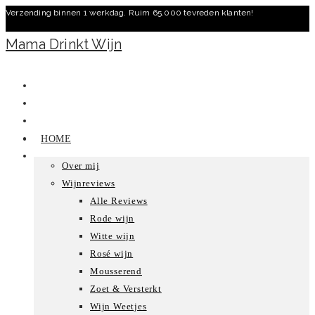
Verzending binnen 1 werkdag. Ruim 65.000 tevreden klanten!
Ga
naar
Mama Drinkt Wijn
inhoud
HOME
Over mij
Wijnreviews
Alle Reviews
Rode wijn
Witte wijn
Rosé wijn
Mousserend
Zoet & Versterkt
Wijn Weetjes