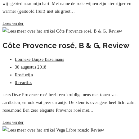
wijngebied naar mijn hart. Met name de rode wijnen zijn hier rijper en
warmer (gestoofd fruit) met als groot…
Sonrisa
Lees verder
Bobal
Rosé,
Côte Provence rosé, B & G, Review
Spanje
–
Bericht
Lonneke Buijze Bazelmans
review
auteur:
Bericht
30 augustus 2018
gepubliceerd
Berichtcategorie:
Rosé wijn
op:
Bericht
0 reacties
reacties:
neus:Deze Provence rosé heeft een kruidige neus met tonen van
aardbeien, en ook wat peer en anijs. De kleur is overigens heel licht zalm
rose.mond:Een zeer elegante Provence rosé met…
Côte
Lees verder
Provence
rosé,