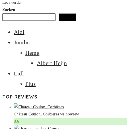
Jamies
Lees verder
Rosato,
Zoeken
Italian
Zoeken
Wijnreview
Aldi
Jumbo
Hema
Albert Heijn
Lidl
Plus
TOP REVIEWS
Château Coulon, Corbières wijnreview
8.6