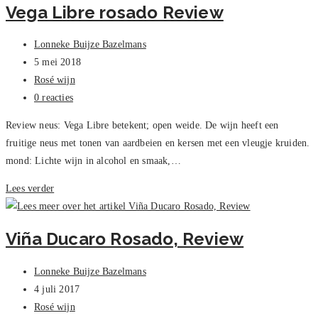
Vega Libre rosado Review
B
&
Bericht
Lonneke Buijze Bazelmans
G,
auteur:
Bericht
5 mei 2018
Review
gepubliceerd
Berichtcategorie:
Rosé wijn
op:
Bericht
0 reacties
reacties:
Review neus: Vega Libre betekent; open weide. De wijn heeft een
fruitige neus met tonen van aardbeien en kersen met een vleugje kruiden.
mond: Lichte wijn in alcohol en smaak,…
Vega
Lees verder
Libre
rosado
Viña Ducaro Rosado, Review
Review
Bericht
Lonneke Buijze Bazelmans
auteur:
Bericht
4 juli 2017
gepubliceerd
Berichtcategorie:
Rosé wijn