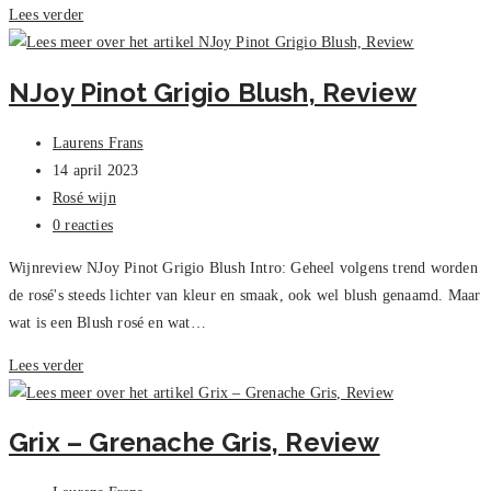
Tempranillo
Lees verder
Rosé
Organic
NJoy Pinot Grigio Blush, Review
&
Vegan
Bericht
Laurens Frans
–
auteur:
Bericht
14 april 2023
Neleman,
gepubliceerd
Berichtcategorie:
Rosé wijn
Review
op:
Bericht
0 reacties
reacties:
Wijnreview NJoy Pinot Grigio Blush Intro: Geheel volgens trend worden
de rosé's steeds lichter van kleur en smaak, ook wel blush genaamd. Maar
wat is een Blush rosé en wat…
NJoy
Lees verder
Pinot
Grigio
Grix – Grenache Gris, Review
Blush,
Review