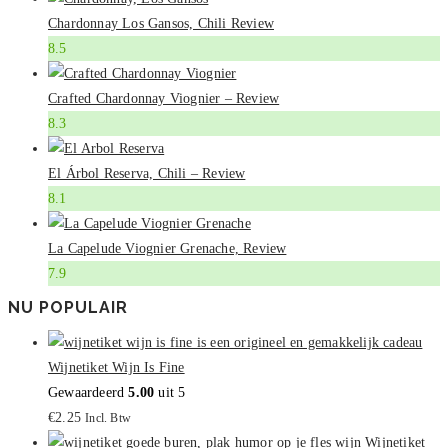
Chardonnay Los Gansos, Chili Review
8.5
Crafted Chardonnay Viognier – Review
8.3
El Árbol Reserva, Chili – Review
8.1
La Capelude Viognier Grenache, Review
7.9
NU POPULAIR
Wijnetiket Wijn Is Fine
Gewaardeerd
5.00
uit 5
€
2.25
Incl. Btw
Wijnetiket