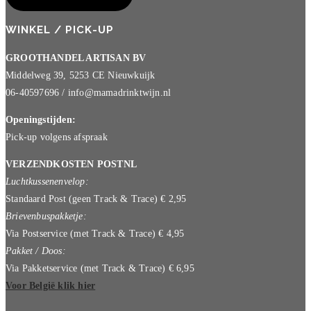
WINKEL / PICK-UP
GROOTHANDEL ARTISAN BV
Middelweg 39, 5253 CE Nieuwkuijk
06-40597696 / info@mamadrinktwijn.nl
Openingstijden:
Pick-up volgens afspraak
VERZENDKOSTEN POSTNL
Luchtkussenenvelop:
Standaard Post (geen Track & Trace) € 2,95
Brievenbuspakketje:
Via Postservice (met Track & Trace) € 4,95
Pakket / Doos:
Via Pakketservice (met Track & Trace) € 6,95
Voor België klik hier