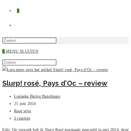
0
TOGGLE
SITE
Druk
op
0
MENU
SLUITEN
ZOEKEN
Escape
Zoek
om
Druk
op
het
op
deze
zoekpaneel
Escape
Slurp! rosé, Pays d’Oc – review
site
te
om
sluiten.
het
Bericht
Lonneke Buijze Bazelmans
zoekpaneel
auteur:
Bericht
25 juni 2024
te
gepubliceerd
Berichtcategorie:
Rosé wijn
sluiten.
op:
Bericht
2 reacties
reacties:
Edit: Op verzoek heb ik Slurp Rosé nogmaals geproefd in mei 2024, deze