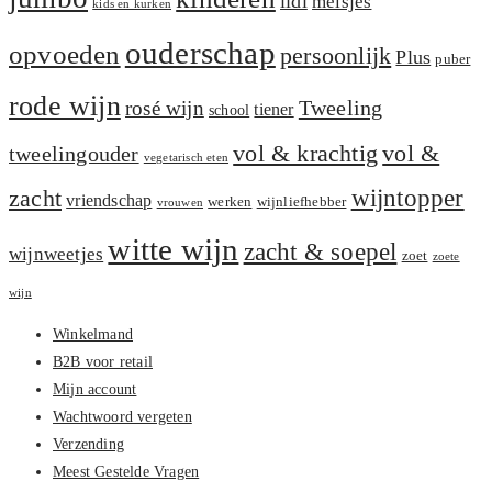
lidl
meisjes
kids en kurken
ouderschap
opvoeden
persoonlijk
Plus
puber
rode wijn
Tweeling
rosé wijn
tiener
school
vol &
vol & krachtig
tweelingouder
vegetarisch eten
zacht
wijntopper
vriendschap
werken
wijnliefhebber
vrouwen
witte wijn
zacht & soepel
wijnweetjes
zoet
zoete
wijn
Winkelmand
B2B voor retail
Mijn account
Wachtwoord vergeten
Verzending
Meest Gestelde Vragen