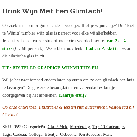
Drink Wijn Met Een Glimlach!
Op zoek naar een origineel cadeau voor jezelf of je wijnmaatje? Dit ‘Niet
te Wijnig’ tumbler wijn glas is perfect voor elke wijnliefhebber.
Je kunt ze bestellen per stuk of met extra voordeel per set
van 2
of
4
stuks
(€ 7,98 per stuk). We hebben ook leuke
Cadeau Pakketten
waar
dit hilarische glas in zit.
TIP: BESTEL ER GRAPPIGE WIJNVILTJES BIJ
Wil je het naar iemand anders laten opsturen om zo een glimlach aan huis
te bezorgen? De gewenste bezorgdatum en verzendadres kun je
doorgegeven bij het afrekenen.
Kaartje erbij?
Op onze ontwerpen, illustraties & teksten rust auteursrecht, vastgelegd bij
CCProof.
SKU:
0599
Categorieën:
Glas / Mok
,
Moederdag
,
Top 10 Cadeautjes
Tags:
Cadeau
,
Collega
,
Etentje
,
Geboorte
,
Kerstcadeau
,
Man
,