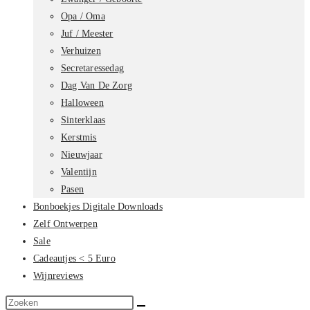
Opa / Oma
Juf / Meester
Verhuizen
Secretaressedag
Dag Van De Zorg
Halloween
Sinterklaas
Kerstmis
Nieuwjaar
Valentijn
Pasen
Bonboekjes Digitale Downloads
Zelf Ontwerpen
Sale
Cadeautjes < 5 Euro
Wijnreviews
Zoek