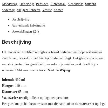
Moederdag
,
Onderwijs
,
Pensioen
,
Sintcadeau
,
Sinterklaas
,
Student
,
Vaderdag
,
Vrijgezellenfeest
,
Vrouw
,
Zomer
Beschrijving
Aanvullende informatie
Beoordelingen (24)
Beschrijving
Dit moderne ’tumbler’ wijnglas is breed onderaan en loopt wat smaller
naar boven, waardoor het heerlijk in de hand ligt. Het glas is qua inhoud
een stuk groter dan gemiddeld, waardoor je minder vaak hoeft bij te
schenken! Met een zwarte tekst:
Niet Te Wijnig.
Inhoud:
430 ml
Hoogte:
110 mm
Diameter:
65 mm
Vaatwasbestendig:
alleen op lage temperatuur.
Het glas kun je het beste wassen met de hand, of in de vaatwasser op lage