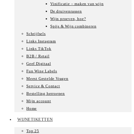
Vinificatie – maken van wijn
De druivenrassen
Wijn proeven, hoe?
Spijs & Wijn combineren
Schrijfsels
Links Instagram
Links TikTok
B2B / Retail
Geef Digitaal
Fun Wine Labels
Meest Gestelde Vragen
Service & Contact
Bestelling herroepen
Mijn account
Home
WIJNETIKETTEN
Top 25