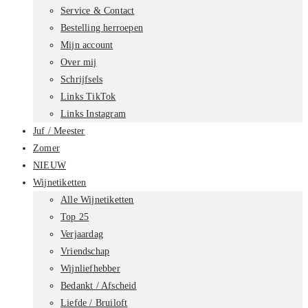
Service & Contact
Bestelling herroepen
Mijn account
Over mij
Schrijfsels
Links TikTok
Links Instagram
Juf / Meester
Zomer
NIEUW
Wijnetiketten
Alle Wijnetiketten
Top 25
Verjaardag
Vriendschap
Wijnliefhebber
Bedankt / Afscheid
Liefde / Bruiloft