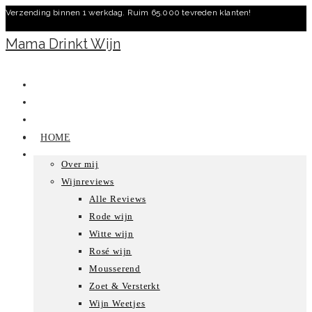
Verzending binnen 1 werkdag. Ruim 65.000 tevreden klanten!
Ga
naar
Mama Drinkt Wijn
inhoud
HOME
Over mij
Wijnreviews
Alle Reviews
Rode wijn
Witte wijn
Rosé wijn
Mousserend
Zoet & Versterkt
Wijn Weetjes