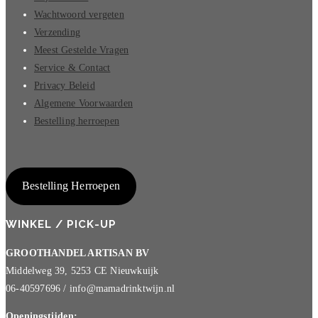
variaties.
Wachtwoord vergeten
Deze
Verzending
optie
Meest Gestelde Vragen
kan
Service & Contact
gekozen
Privacy Beleid
worden
Algemene Voorwaarden
op
Bestelling herroepen
de
productpagina
Bestelling Herroepen
WINKEL / PICK-UP
GROOTHANDEL ARTISAN BV
Middelweg 39, 5253 CE Nieuwkuijk
06-40597696 / info@mamadrinktwijn.nl
Openingstijden: