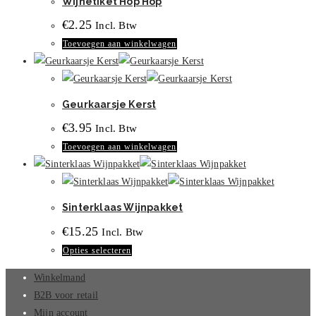
Wijnetiket Hop Hop
€
2.25
Incl. Btw
Toevoegen aan winkelwagen
Geurkaarsje Kerst
€
3.95
Incl. Btw
Toevoegen aan winkelwagen
Sinterklaas Wijnpakket
€
15.25
Incl. Btw
Dit
Opties selecteren
product
Winkelmand
heeft
B2B voor retail
meerdere
Mijn account