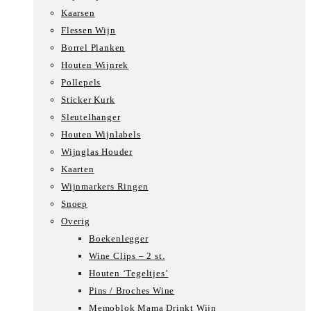
Kaarsen
Flessen Wijn
Borrel Planken
Houten Wijnrek
Pollepels
Sticker Kurk
Sleutelhanger
Houten Wijnlabels
Wijnglas Houder
Kaarten
Wijnmarkers Ringen
Snoep
Overig
Boekenlegger
Wine Clips – 2 st.
Houten ‘Tegeltjes’
Pins / Broches Wine
Memoblok Mama Drinkt Wijn