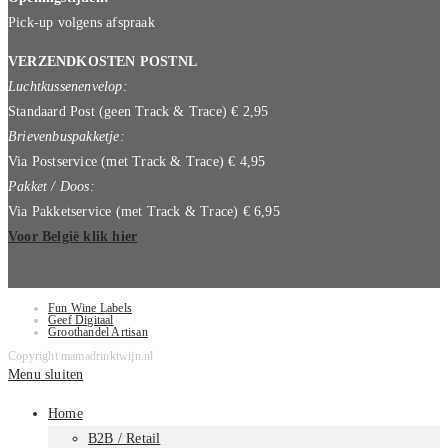
Pick-up volgens afspraak
VERZENDKOSTEN POSTNL
Luchtkussenenvelop:
Standaard Post (geen Track & Trace) € 2,95
Brievenbuspakketje:
Via Postservice (met Track & Trace) € 4,95
Pakket / Doos:
Via Pakketservice (met Track & Trace) € 6,95
Voor België klik hier
Fun Wine Labels
Geef Digitaal
Groothandel Artisan
Copyright mamadrinktwijn.nl
Menu sluiten
Home
B2B / Retail