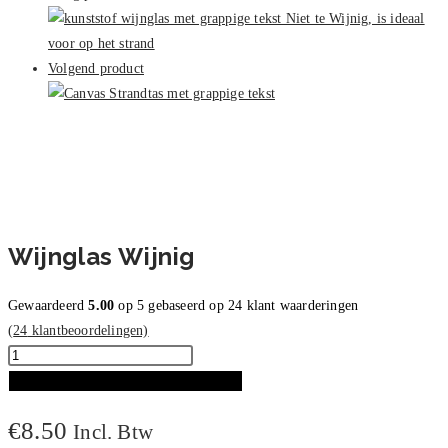
Volgend product
Wijnglas Wijnig
Gewaardeerd
5.00
op 5 gebaseerd op
24
klant waarderingen
(
24
klantbeoordelingen)
Wijnglas
Wijnig
TOEVOEGEN AAN WINKELWAGEN
aantal
€
8.50
Incl. Btw