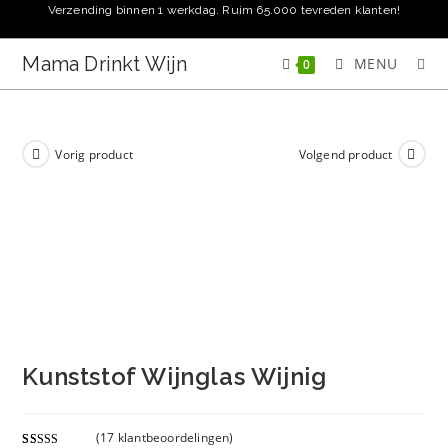
Ga
Verzending binnen 1 werkdag. Ruim 65.000 tevreden klanten!
naar
inhoud
Mama Drinkt Wijn
MENU
0
Vorig product
Volgend product
Kunststof Wijnglas Wijnig
(
17
klantbeoordelingen)