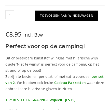
Gewaardeer
17
d
4.94
op 5
gebaseerd
Kunststof
TOEVOEGEN AAN WINKELWAGEN
op
klant
Wijnglas
waarderinge
Wijnig
n
aantal
€
8.95
Incl. Btw
Perfect voor op de camping!
Dit onbreekbare kunststof wijnglas met hilarische wijn
quote ‘Niet te wijnig’ is perfect voor de camping, op het
strand of op de boot!
Ze zijn te bestellen per stuk, of met extra voordeel
per set
van 2
. We hebben ook leuke
Cadeau Pakketten
waar deze
onbreekbare hilarische glazen in zitten.
TIP: BESTEL ER GRAPPIGE WIJNVILTJES BIJ