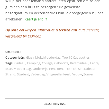
Wil je het naar iemand anders laten opsturen om zo een
glimlach aan huis te bezorgen? De gewenste
bezorgdatum en verzendadres kun je doorgegeven bij het
afrekenen.
Kaartje erbij?
Op onze ontwerpen, illustraties & teksten rust auteursrecht,
vastgelegd bij CCProof.
SKU:
0800
Categorieën:
Glas / Mok
,
Moederdag
,
Top 10 Cadeautjes
Tags:
Cadeau
,
Camping
,
Collega
,
Geboorte
,
Kerstcadeau
,
Lente
,
Man
,
Moederdag
,
Onderwijs
,
Pensioen
,
Picknick
,
Sintcadeau
,
Strand
,
Student
,
Vaderdag
,
Vrijgezellenfeest
,
Vrouw
,
Zomer
BESCHRIJVING