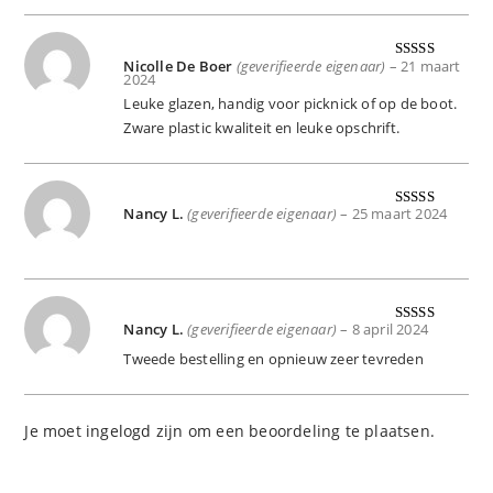
Nicolle De Boer
(geverifieerde eigenaar)
–
21 maart
Gewaardeer
2024
d
5
uit 5
Leuke glazen, handig voor picknick of op de boot.
Zware plastic kwaliteit en leuke opschrift.
Nancy L.
(geverifieerde eigenaar)
–
25 maart 2024
Gewaardeer
d
5
uit 5
Nancy L.
(geverifieerde eigenaar)
–
8 april 2024
Gewaardeer
d
5
uit 5
Tweede bestelling en opnieuw zeer tevreden
Je moet
ingelogd zijn
om een beoordeling te plaatsen.