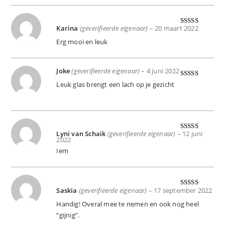
Karina
(geverifieerde eigenaar)
–
20 maart 2022
Gewaardeer
d
5
uit 5
Erg mooi en leuk
Joke
(geverifieerde eigenaar)
–
4 juni 2022
Gewaardeer
Leuk glas brengt een lach op je gezicht
d
5
uit 5
Lyni van Schaik
(geverifieerde eigenaar)
–
12 juni
Gewaardeer
2022
d
5
uit 5
Iem
Saskia
(geverifieerde eigenaar)
–
17 september 2022
Gewaardeer
d
5
uit 5
Handig! Overal mee te nemen en ook nog heel
“gijnig”.