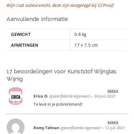
Wijn rust auteursrecht, deze zijn vastgelegd bij CCProof.
Aanvullende informatie
GEWICHT
0.8 kg
AFMETINGEN
17 × 7.5 cm
17 beoordelingen voor
Kunststof Wijnglas
Wijnig
Erica O.
(geverifieerde eigenaar)
–
24 juni 2021
Gewaardeer
d
5
uit 5
Te leuk in je picknickmand!
Romy Telman
(geverifieerde eigenaar)
–
12 juli 2021
Gewaardeer