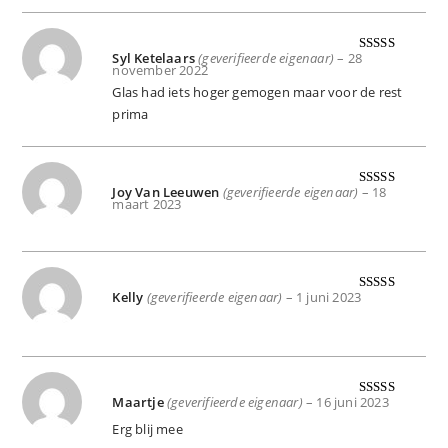
Syl Ketelaars
(geverifieerde eigenaar)
–
28
Gewaard
november 2022
eerd
4
uit
Glas had iets hoger gemogen maar voor de rest
5
prima
Joy Van Leeuwen
(geverifieerde eigenaar)
–
18
Gewaardeer
maart 2023
d
5
uit 5
Kelly
(geverifieerde eigenaar)
–
1 juni 2023
Gewaardeer
d
5
uit 5
Maartje
(geverifieerde eigenaar)
–
16 juni 2023
Gewaardeer
d
5
uit 5
Erg blij mee