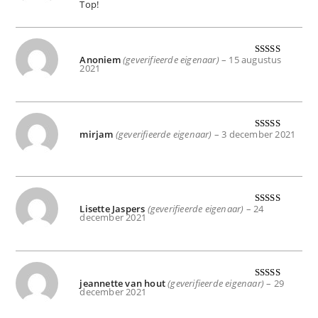
d
5
uit 5
Top!
Anoniem
(geverifieerde eigenaar)
–
15 augustus
Gewaardeer
2021
d
5
uit 5
mirjam
(geverifieerde eigenaar)
–
3 december 2021
Gewaardeer
d
5
uit 5
Lisette Jaspers
(geverifieerde eigenaar)
–
24
Gewaardeer
december 2021
d
5
uit 5
jeannette van hout
(geverifieerde eigenaar)
–
29
Gewaardeer
december 2021
d
5
uit 5