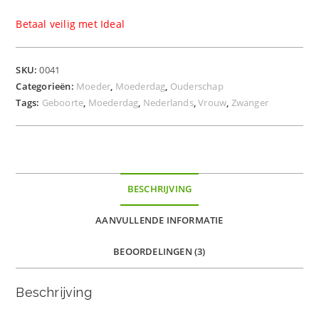
Betaal veilig met Ideal
SKU:
0041
Categorieën:
Moeder
,
Moederdag
,
Ouderschap
Tags:
Geboorte
,
Moederdag
,
Nederlands
,
Vrouw
,
Zwanger
BESCHRIJVING
AANVULLENDE INFORMATIE
BEOORDELINGEN (3)
Beschrijving