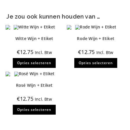
Je zou ook kunnen houden van …
Witte Wijn + Etiket
Rode Wijn + Etiket
€
12.75
€
12.75
Incl. Btw
Incl. Btw
Dit
Dit
Opties selecteren
Opties selecteren
product
produ
heeft
heeft
meerdere
meerd
variaties.
variati
Deze
Deze
optie
optie
Rosé Wijn + Etiket
kan
kan
gekozen
gekoz
worden
worde
€
12.75
Incl. Btw
op
op
de
de
Dit
productpagina
produ
Opties selecteren
product
heeft
meerdere
variaties.
Deze