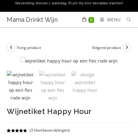
Ga
Verzending binnen 1 werkdag. Ruim 65.000 tevreden klanten!
naar
inhoud
Mama Drinkt Wijn
MENU
0
Vorig product
Volgend product
Wijnetiket Happy Hour
(
3
klantbeoordelingen)
Gewaardeer
3