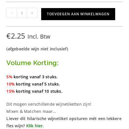
d
5.00
op 5
gebaseerd
Wijnetiket
-
+
TOEVOEGEN AAN WINKELWAGEN
op
klant
Happy
waarderinge
Hour
n
aantal
€
2.25
Incl. Btw
(afgebeelde wijn niet inclusief)
Volume Korting:
5%
korting vanaf 3 stuks.
10%
korting vanaf 5 stuks.
15%
korting vanaf 10 stuks.
Dit mogen verschillende wijnetiketten zijn!
Mixen & Matchen maar…
Liever dit hilarische wijnetiket opsturen mét een lekkere
fles wijn?
Klik hier.