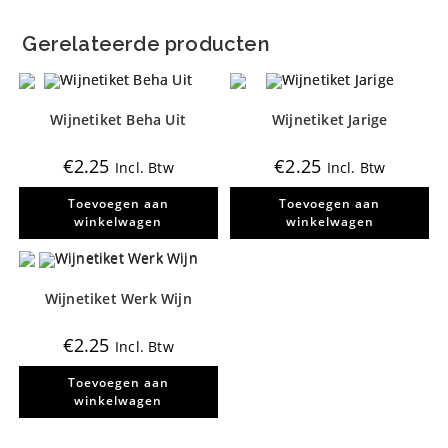
optie
kan
gekozen
Gerelateerde producten
worden
op
de
productpagina
Wijnetiket Beha Uit
Wijnetiket Jarige
€
2.25
€
2.25
Incl. Btw
Incl. Btw
Toevoegen aan
Toevoegen aan
winkelwagen
winkelwagen
Wijnetiket Werk Wijn
€
2.25
Incl. Btw
Toevoegen aan
winkelwagen