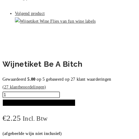
Bitch
aantal
Volgend product
Wijnetiket Be A Bitch
Gewaardeerd
5.00
op 5 gebaseerd op
27
klant waarderingen
(
27
klantbeoordelingen)
Wijnetiket
Be
TOEVOEGEN AAN WINKELWAGEN
A
€
2.25
Incl. Btw
Bitch
aantal
(afgebeelde wijn niet inclusief)