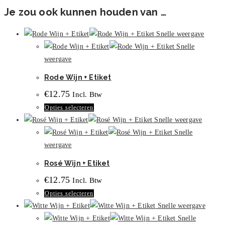
Je zou ook kunnen houden van …
Snelle weergave
Snelle
weergave
Rode Wijn + Etiket
€
12.75
Incl. Btw
Dit
Opties selecteren
product
Snelle weergave
heeft
Snelle
meerdere
weergave
variaties.
Rosé Wijn + Etiket
Deze
€
12.75
Incl. Btw
optie
Dit
Opties selecteren
kan
product
Snelle weergave
gekozen
heeft
Snelle
worden