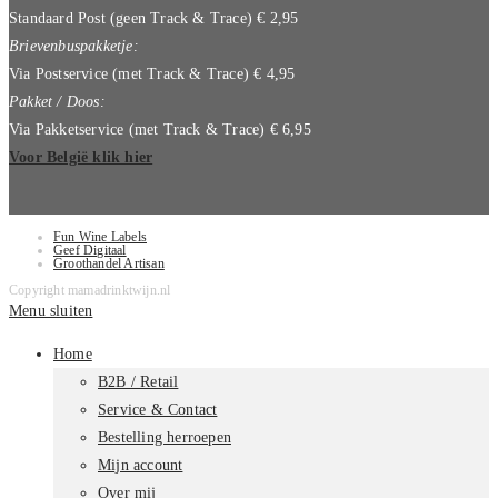
Standaard Post (geen Track & Trace) € 2,95
Brievenbuspakketje:
Via Postservice (met Track & Trace) € 4,95
Pakket / Doos:
Via Pakketservice (met Track & Trace) € 6,95
Voor België klik hier
Fun Wine Labels
Geef Digitaal
Groothandel Artisan
Copyright mamadrinktwijn.nl
Menu sluiten
Home
B2B / Retail
Service & Contact
Bestelling herroepen
Mijn account
Over mij