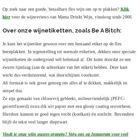
Op zoek naar een goede, betaalbare fles wijn om op te plakken?
Klik
hier
voor de wijnreviews van Mama Drinkt Wijn, vinoloog sinds 2006.
Over onze wijnetiketten, zoals Be A Bitch:
Je kunt het wijnetiket gewoon over een bestaand etiket op de fles
heenplakken. In tegenstelling tot normale etiketten, dekken onze speciale
wijnetiketten de ondergrond wél helemaal af. Dit komt doordat ze een
zwarte lijmlaag (aan de achterkant van het etiket) hebben. Deze kant
werkt dus verduisterend, wat doorschijnen voorkomt.
A6 formaat is ook groot genoeg om alles af te dekken, makkelijk en
simpel dus.
Ze zijn gemaakt van chloorvrij gebleekt, milieuvriendelijk (PEFC-
gecertificeerd) extra dik wit papier met een glossy coating eroverheen.
Hierdoor kunnen ze goed tegen vocht (koelkast) én zonlicht. Bovendien
blijft de tekst veel langer diepzwart.
Vindt je onze wijn quotes grappig? Volg ons op Instagram voor veel