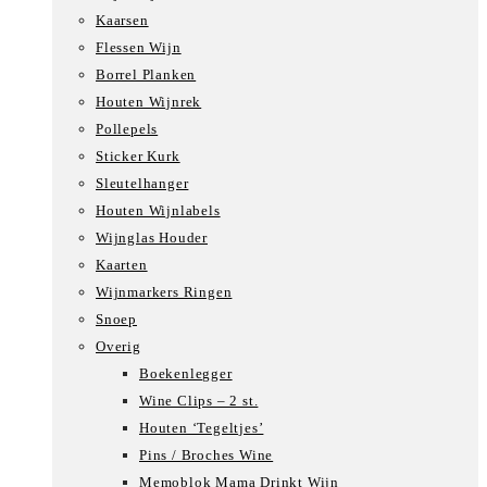
Kaarsen
Flessen Wijn
Borrel Planken
Houten Wijnrek
Pollepels
Sticker Kurk
Sleutelhanger
Houten Wijnlabels
Wijnglas Houder
Kaarten
Wijnmarkers Ringen
Snoep
Overig
Boekenlegger
Wine Clips – 2 st.
Houten ‘Tegeltjes’
Pins / Broches Wine
Memoblok Mama Drinkt Wijn