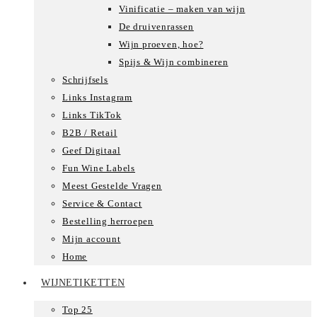
Vinificatie – maken van wijn
De druivenrassen
Wijn proeven, hoe?
Spijs & Wijn combineren
Schrijfsels
Links Instagram
Links TikTok
B2B / Retail
Geef Digitaal
Fun Wine Labels
Meest Gestelde Vragen
Service & Contact
Bestelling herroepen
Mijn account
Home
WIJNETIKETTEN
Top 25