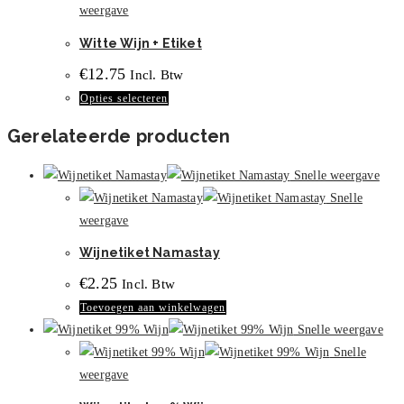
meerdere
weergave
op
variaties.
de
Witte Wijn + Etiket
Deze
productpagina
€
12.75
Incl. Btw
optie
Dit
Opties selecteren
kan
product
gekozen
Gerelateerde producten
heeft
worden
meerdere
op
Snelle weergave
variaties.
de
Snelle
Deze
productpagina
weergave
optie
Wijnetiket Namastay
kan
gekozen
€
2.25
Incl. Btw
worden
Toevoegen aan winkelwagen
op
Snelle weergave
de
Snelle
productpagina
weergave