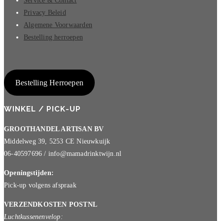
Service & Contact
Privacy Beleid
Algemene Voorwaarden
Bestelling herroepen
Bestelling Herroepen
WINKEL / PICK-UP
GROOTHANDEL ARTISAN BV
Middelweg 39, 5253 CE Nieuwkuijk
06-40597696 / info@mamadrinktwijn.nl
Openingstijden:
Pick-up volgens afspraak
VERZENDKOSTEN POSTNL
Luchtkussenenvelop: