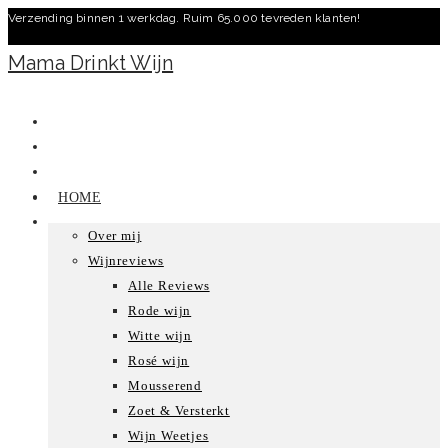
Verzending binnen 1 werkdag. Ruim 65.000 tevreden klanten!
Ga
naar
Mama Drinkt Wijn
inhoud
HOME
Over mij
Wijnreviews
Alle Reviews
Rode wijn
Witte wijn
Rosé wijn
Mousserend
Zoet & Versterkt
Wijn Weetjes