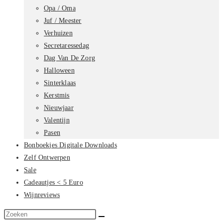
Opa / Oma
Juf / Meester
Verhuizen
Secretaressedag
Dag Van De Zorg
Halloween
Sinterklaas
Kerstmis
Nieuwjaar
Valentijn
Pasen
Bonboekjes Digitale Downloads
Zelf Ontwerpen
Sale
Cadeautjes < 5 Euro
Wijnreviews
Zoek