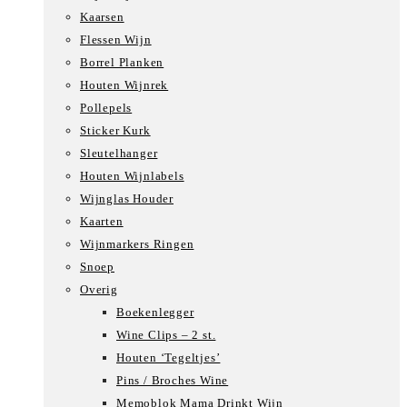
Kaarsen
Flessen Wijn
Borrel Planken
Houten Wijnrek
Pollepels
Sticker Kurk
Sleutelhanger
Houten Wijnlabels
Wijnglas Houder
Kaarten
Wijnmarkers Ringen
Snoep
Overig
Boekenlegger
Wine Clips – 2 st.
Houten ‘Tegeltjes’
Pins / Broches Wine
Memoblok Mama Drinkt Wijn