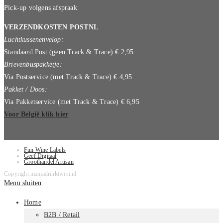
Pick-up volgens afspraak
VERZENDKOSTEN POSTNL
Luchtkussenenvelop:
Standaard Post (geen Track & Trace) € 2,95
Brievenbuspakketje:
Via Postservice (met Track & Trace) € 4,95
Pakket / Doos:
Via Pakketservice (met Track & Trace) € 6,95
Voor België klik hier
Fun Wine Labels
Geef Digitaal
Groothandel Artisan
Copyright mamadrinktwijn.nl
Menu sluiten
Home
B2B / Retail