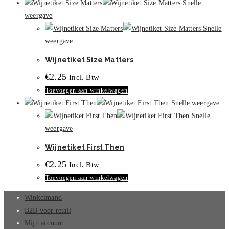
Snelle
productpagina
weergave
Snelle
weergave
Wijnetiket Size Matters
€
2.25
Incl. Btw
Toevoegen aan winkelwagen
Snelle weergave
Snelle
weergave
Wijnetiket First Then
€
2.25
Incl. Btw
Toevoegen aan winkelwagen
Winkelmand
B2B voor retail
Mijn account