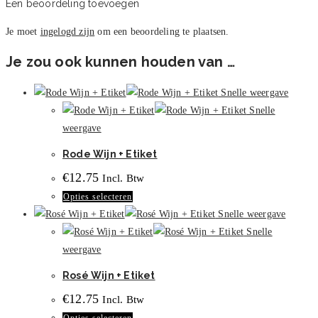
Een beoordeling toevoegen
Je moet
ingelogd zijn
om een beoordeling te plaatsen.
Je zou ook kunnen houden van …
Snelle weergave
Snelle
weergave
Rode Wijn + Etiket
€
12.75
Incl. Btw
Dit
Opties selecteren
product
Snelle weergave
heeft
Snelle
meerdere
weergave
variaties.
Rosé Wijn + Etiket
Deze
€
12.75
Incl. Btw
optie
Dit