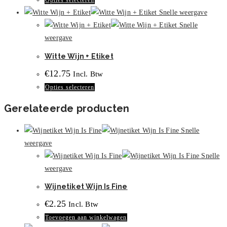
Opties selecteren
kan
product
Snelle weergave
gekozen
heeft
Snelle
worden
meerdere
weergave
op
variaties.
de
Witte Wijn + Etiket
Deze
productpagina
€
12.75
Incl. Btw
optie
Dit
Opties selecteren
kan
product
gekozen
Gerelateerde producten
heeft
worden
meerdere
op
Snelle
variaties.
de
weergave
Deze
productpagina
Snelle
optie
weergave
kan
Wijnetiket Wijn Is Fine
gekozen
worden
€
2.25
Incl. Btw
op
Toevoegen aan winkelwagen
de