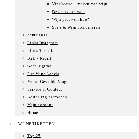
Vinificatie – maken van wijn
De druivenrassen
Wijn proeven, hoe?
Spijs & Wijn combineren
Schrijfsels
Links Instagram
Links TikTok
B2B / Retail
Geef Digitaal
Fun Wine Labels
Meest Gestelde Vragen
Service & Contact
Bestelling herroepen
Mijn account
Home
WIJNETIKETTEN
Top 25