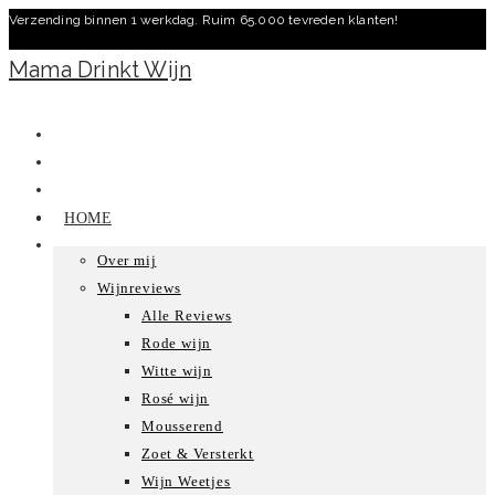
Verzending binnen 1 werkdag. Ruim 65.000 tevreden klanten!
Ga
naar
Mama Drinkt Wijn
inhoud
HOME
Over mij
Wijnreviews
Alle Reviews
Rode wijn
Witte wijn
Rosé wijn
Mousserend
Zoet & Versterkt
Wijn Weetjes