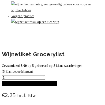
Volgend product
Wijnetiket Grocerylist
Gewaardeerd
5.00
op 5 gebaseerd op
5
klant waarderingen
(
5
klantbeoordelingen)
Wijnetiket
Grocerylist
TOEVOEGEN AAN WINKELWAGEN
aantal
€
2.25
Incl. Btw