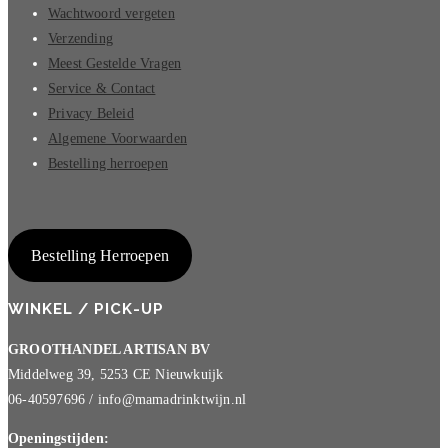
Wachtwoord vergeten
Verzending
Meest Gestelde Vragen
Service & Contact
Privacy Beleid
Algemene Voorwaarden
Bestelling herroepen
Bestelling Herroepen
WINKEL / PICK-UP
GROOTHANDEL ARTISAN BV
Middelweg 39, 5253 CE Nieuwkuijk
06-40597696 / info@mamadrinktwijn.nl
Openingstijden: