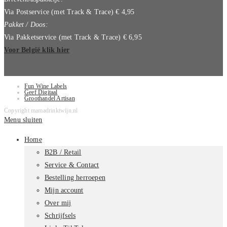
Via Postservice (met Track & Trace) € 4,95
Pakket / Doos:
Via Pakketservice (met Track & Trace) € 6,95
Voor België klik hier
Fun Wine Labels
Geef Digitaal
Groothandel Artisan
Copyright mamadrinktwijn.nl
Menu sluiten
Home
B2B / Retail
Service & Contact
Bestelling herroepen
Mijn account
Over mij
Schrijfsels