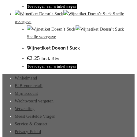
Toevoegen aan winkelwagen
Snelle
weergave
Snelle weergave
Wijnetiket Doesn’t Suck
€
2.25
Incl. Btw
Toevoegen aan winkelwagen
Winkelmand
B2B voor retail
Mijn account
Wachtwoord vergeten
Verzending
Meest Gestelde Vragen
Service & Contact
Privacy Beleid