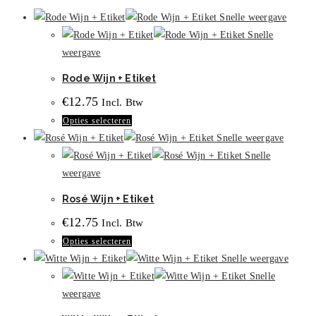
Snelle weergave
Snelle
weergave
Rode Wijn + Etiket
€
12.75
Incl. Btw
Dit
Opties selecteren
product
Snelle weergave
heeft
Snelle
meerdere
weergave
variaties.
Rosé Wijn + Etiket
Deze
€
12.75
Incl. Btw
optie
Dit
Opties selecteren
kan
product
Snelle weergave
gekozen
heeft
Snelle
worden
meerdere
weergave
op
variaties.
de