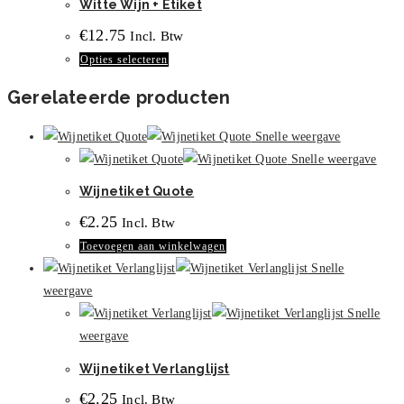
Witte Wijn + Etiket
Deze
productpagina
€
12.75
Incl. Btw
optie
Dit
Opties selecteren
kan
product
gekozen
Gerelateerde producten
heeft
worden
meerdere
op
Snelle weergave
variaties.
de
Snelle weergave
Deze
productpagina
Wijnetiket Quote
optie
kan
€
2.25
Incl. Btw
gekozen
Toevoegen aan winkelwagen
worden
Snelle
op
weergave
de
Snelle
productpagina
weergave
Wijnetiket Verlanglijst
€
2.25
Incl. Btw