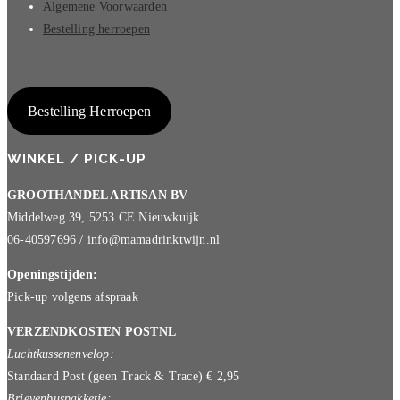
Algemene Voorwaarden
Bestelling herroepen
Bestelling Herroepen
WINKEL / PICK-UP
GROOTHANDEL ARTISAN BV
Middelweg 39, 5253 CE Nieuwkuijk
06-40597696 / info@mamadrinktwijn.nl
Openingstijden:
Pick-up volgens afspraak
VERZENDKOSTEN POSTNL
Luchtkussenenvelop:
Standaard Post (geen Track & Trace) € 2,95
Brievenbuspakketje: