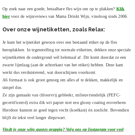
Op zoek naar een goede, betaalbare fles wijn om op te plakken?
Klik
hier
voor de wijnreviews van Mama Drinkt Wijn, vinoloog sinds 2006.
Over onze wijnetiketten, zoals Relax:
Je kunt het wijnetiket gewoon over een bestaand etiket op de fles
heenplakken. In tegenstelling tot normale etiketten, dekken onze speciale
wijnetiketten de ondergrond wél helemaal af. Dit komt doordat ze een
zwarte lijmlaag (aan de achterkant van het etiket) hebben. Deze kant
werkt dus verduisterend, wat doorschijnen voorkomt.
A6 formaat is ook groot genoeg om alles af te dekken, makkelijk en
simpel dus.
Ze zijn gemaakt van chloorvrij gebleekt, milieuvriendelijk (PEFC-
gecertificeerd) extra dik wit papier met een glossy coating eroverheen.
Hierdoor kunnen ze goed tegen vocht (koelkast) én zonlicht. Bovendien
blijft de tekst veel langer diepzwart.
Vindt je onze wijn quotes grappig? Volg ons op Instagram voor veel