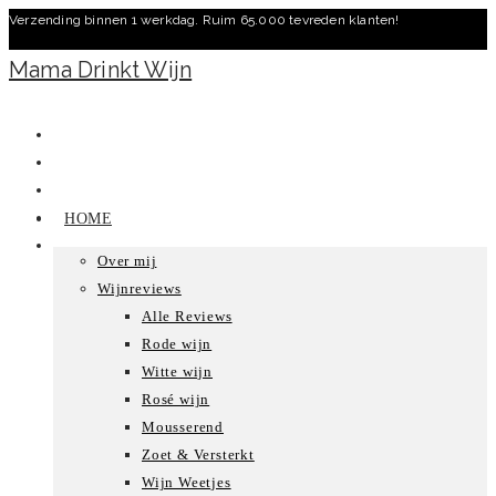
Verzending binnen 1 werkdag. Ruim 65.000 tevreden klanten!
Ga
naar
Mama Drinkt Wijn
inhoud
HOME
Over mij
Wijnreviews
Alle Reviews
Rode wijn
Witte wijn
Rosé wijn
Mousserend
Zoet & Versterkt
Wijn Weetjes