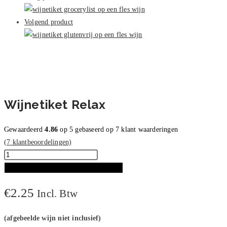
Volgend product
Wijnetiket Relax
Gewaardeerd
4.86
op 5 gebaseerd op
7
klant waarderingen
(
7
klantbeoordelingen)
Wijnetiket
Relax
TOEVOEGEN AAN WINKELWAGEN
aantal
€
2.25
Incl. Btw
(afgebeelde wijn niet inclusief)