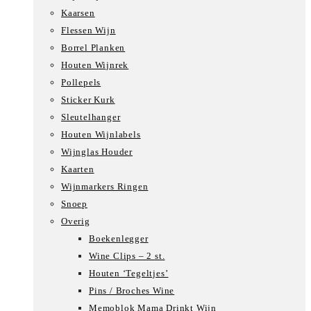
Kaarsen
Flessen Wijn
Borrel Planken
Houten Wijnrek
Pollepels
Sticker Kurk
Sleutelhanger
Houten Wijnlabels
Wijnglas Houder
Kaarten
Wijnmarkers Ringen
Snoep
Overig
Boekenlegger
Wine Clips – 2 st.
Houten ‘Tegeltjes’
Pins / Broches Wine
Memoblok Mama Drinkt Wijn