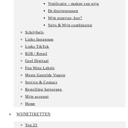
Vinificatie – maken van wijn
De druivenrassen
Wijn proeven, hoe?
Spijs & Wijn combineren
Schrijfsels
Links Instagram
Links TikTok
B2B / Retail
Geef Digitaal
Fun Wine Labels
Meest Gestelde Vragen
Service & Contact
Bestelling herroepen
Mijn account
Home
WIJNETIKETTEN
Top 25