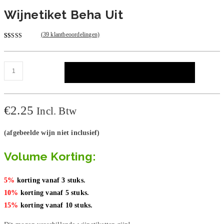
Wijnetiket Beha Uit
(
39
klantbeoordelingen)
Gewaardeerd
39
4.92
op 5
gebaseerd
Wijnetiket
TOEVOEGEN AAN WINKELWAGEN
op
klant
Beha
waarderingen
Uit
aantal
€
2.25
Incl. Btw
(afgebeelde wijn niet inclusief)
Volume Korting:
5%
korting vanaf 3 stuks.
10%
korting vanaf 5 stuks.
15%
korting vanaf 10 stuks.