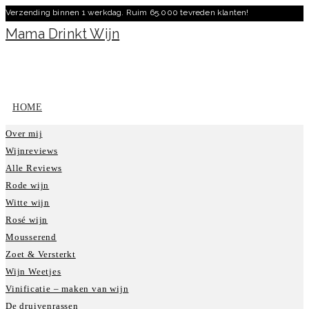
Verzending binnen 1 werkdag. Ruim 65.000 tevreden klanten!
Ga
naar
Mama Drinkt Wijn
inhoud
HOME
Over mij
Wijnreviews
Alle Reviews
Rode wijn
Witte wijn
Rosé wijn
Mousserend
Zoet & Versterkt
Wijn Weetjes
Vinificatie – maken van wijn
De druivenrassen