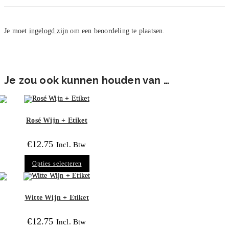
Je moet
ingelogd zijn
om een beoordeling te plaatsen.
Je zou ook kunnen houden van …
Rosé Wijn + Etiket
€
12.75
Incl. Btw
Dit
Opties selecteren
product
heeft
meerdere
variaties.
Deze
Witte Wijn + Etiket
optie
kan
gekozen
€
12.75
Incl. Btw
worden