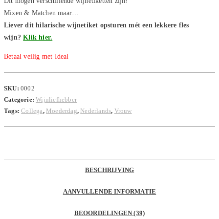
Dit mogen verschillende wijnetiketten zijn!
Mixen & Matchen maar…
Liever dit hilarische wijnetiket opsturen mét een lekkere fles
wijn?
Klik hier.
Betaal veilig met Ideal
SKU:
0002
Categorie:
Wijnliefhebber
Tags:
Collega
,
Moederdag
,
Nederlands
,
Vrouw
BESCHRIJVING
AANVULLENDE INFORMATIE
BEOORDELINGEN (39)