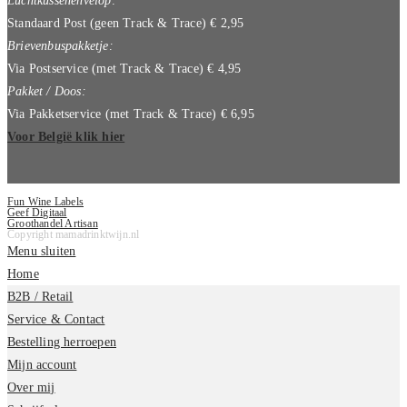
Luchtkussenenvelop:
Standaard Post (geen Track & Trace) € 2,95
Brievenbuspakketje:
Via Postservice (met Track & Trace) € 4,95
Pakket / Doos:
Via Pakketservice (met Track & Trace) € 6,95
Voor België klik hier
Fun Wine Labels
Geef Digitaal
Groothandel Artisan
Copyright mamadrinktwijn.nl
Menu sluiten
Home
B2B / Retail
Service & Contact
Bestelling herroepen
Mijn account
Over mij