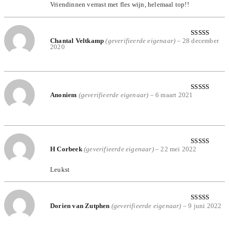
Vriendinnen verrast met fles wijn, helemaal top!!
Chantal Veltkamp
(geverifieerde eigenaar)
–
28 december
Gewaardeerd
2020
5
uit 5
Anoniem
(geverifieerde eigenaar)
–
6 maart 2021
Gewaardeerd
5
uit 5
H Corbeek
(geverifieerde eigenaar)
–
22 mei 2022
Gewaardeerd
5
uit 5
Leukst
Dorien van Zutphen
(geverifieerde eigenaar)
–
9 juni 2022
Gewaardeerd
5
uit 5