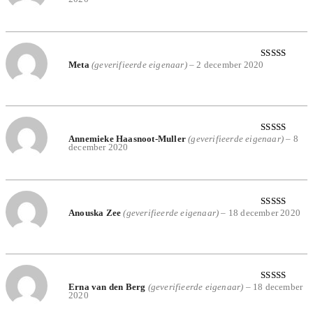
4
uit 5
Meta
(geverifieerde eigenaar)
–
2 december 2020
Gewaardeerd
5
uit 5
Annemieke Haasnoot-Muller
(geverifieerde eigenaar)
–
8
Gewaardeerd
december 2020
5
uit 5
Anouska Zee
(geverifieerde eigenaar)
–
18 december 2020
Gewaardeerd
5
uit 5
Erna van den Berg
(geverifieerde eigenaar)
–
18 december
Gewaardeerd
2020
5
uit 5