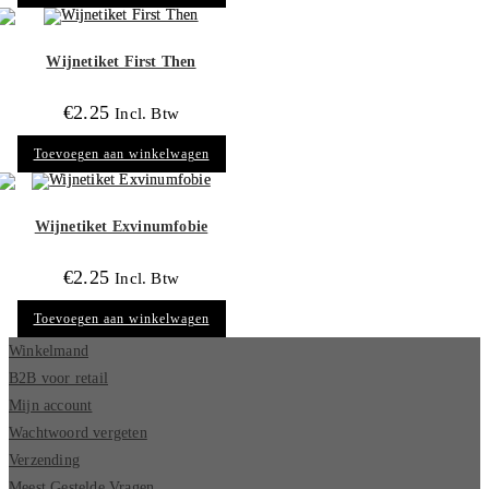
Wijnetiket First Then
€
2.25
Incl. Btw
Toevoegen aan winkelwagen
Wijnetiket Exvinumfobie
€
2.25
Incl. Btw
Toevoegen aan winkelwagen
Winkelmand
B2B voor retail
Mijn account
Wachtwoord vergeten
Verzending
Meest Gestelde Vragen