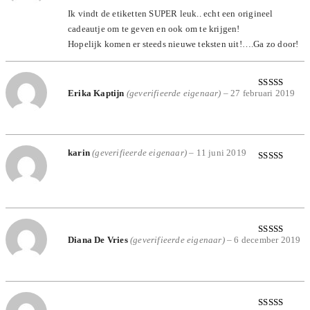
5
uit 5
Ik vindt de etiketten SUPER leuk.. echt een origineel
cadeautje om te geven en ook om te krijgen!
Hopelijk komen er steeds nieuwe teksten uit!….Ga zo door!
Erika Kaptijn
(geverifieerde eigenaar)
–
27 februari 2019
Gewaardeerd
5
uit 5
karin
(geverifieerde eigenaar)
–
11 juni 2019
Gewaardeerd
5
uit 5
Diana De Vries
(geverifieerde eigenaar)
–
6 december 2019
Gewaardeerd
4
uit 5