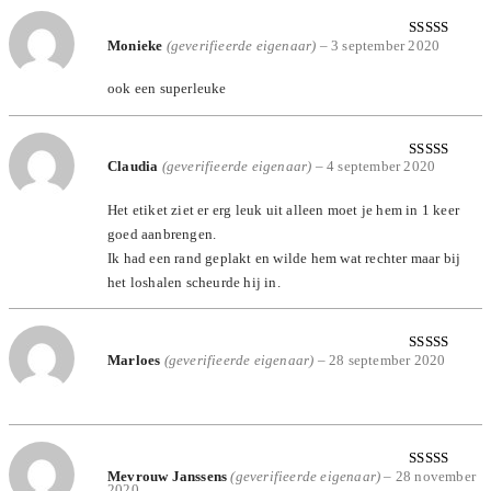
Monieke
(geverifieerde eigenaar)
–
3 september 2020
Gewaardeerd
5
uit 5
ook een superleuke
Claudia
(geverifieerde eigenaar)
–
4 september 2020
Gewaardeerd
5
uit 5
Het etiket ziet er erg leuk uit alleen moet je hem in 1 keer
goed aanbrengen.
Ik had een rand geplakt en wilde hem wat rechter maar bij
het loshalen scheurde hij in.
Marloes
(geverifieerde eigenaar)
–
28 september 2020
Gewaardeerd
5
uit 5
Mevrouw Janssens
(geverifieerde eigenaar)
–
28 november
Gewaardeerd
2020