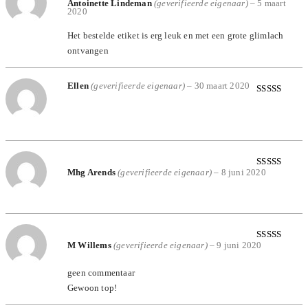
Antoinette Lindeman
(geverifieerde eigenaar)
–
5 maart
Gewaardeerd
2020
5
uit 5
Het bestelde etiket is erg leuk en met een grote glimlach
ontvangen
Ellen
(geverifieerde eigenaar)
–
30 maart 2020
Gewaardeerd
5
uit 5
Mhg Arends
(geverifieerde eigenaar)
–
8 juni 2020
Gewaardeerd
5
uit 5
M Willems
(geverifieerde eigenaar)
–
9 juni 2020
Gewaardeerd
5
uit 5
geen commentaar
Gewoon top!