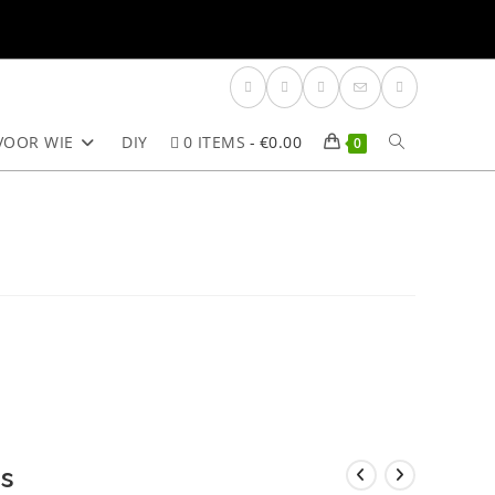
VOOR WIE
DIY
0 ITEMS
€0.00
TOGGLE
0
SITE
ZOEKEN
s