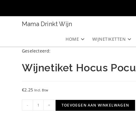
Ga
naar
inhoud
Mama Drinkt Wijn
HOME
WIJNETIKETTEN
Geselecteerd:
Wijnetiket Hocus Poc
€
2.25
Incl. Btw
Wijnetiket
-
+
TOEVOEGEN AAN WINKELWAGEN
Hocus
Pocus
aantal