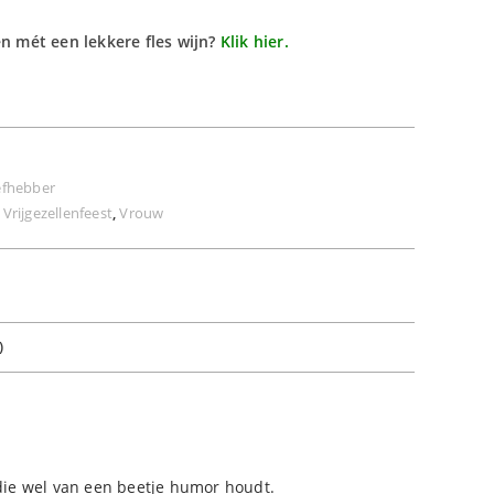
en mét een lekkere fles wijn?
Klik hier.
efhebber
,
Vrijgezellenfeest
,
Vrouw
)
 die wel van een beetje humor houdt.