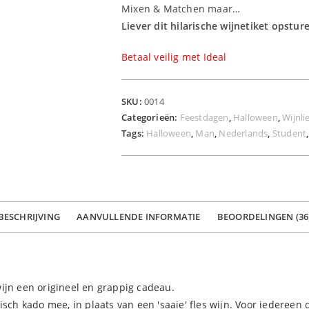
Mixen & Matchen maar…
Liever dit hilarische wijnetiket opstur
Betaal veilig met Ideal
SKU:
0014
Categorieën:
Feestdagen
,
Halloween
,
Wijnli
Tags:
Halloween
,
Man
,
Nederlands
,
Student
BESCHRIJVING
AANVULLENDE INFORMATIE
BEOORDELINGEN (36
ijn een origineel en grappig cadeau.
isch kado mee, in plaats van een 'saaie' fles wijn. Voor iedereen