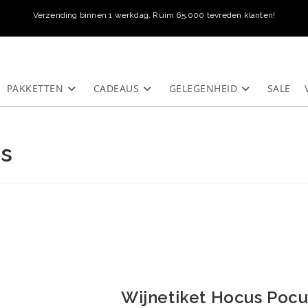
Verzending binnen 1 werkdag. Ruim 65.000 tevreden klanten!
PAKKETTEN
CADEAUS
GELEGENHEID
SALE
us
Wijnetiket Hocus Pocu