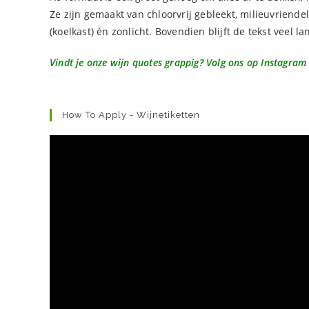
Ze zijn gemaakt van chloorvrij gebleekt, milieuvriende
(koelkast) én zonlicht. Bovendien blijft de tekst veel l
Vindt je onze wijn quotes grappig? Volg ons op Instagram
How To Apply - Wijnetiketten