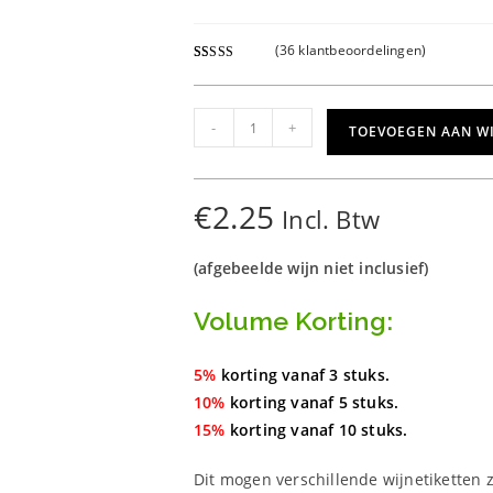
(
36
klantbeoordelingen)
Gewaardeer
36
d
4.92
op 5
gebaseerd
Wijnetiket
-
+
TOEVOEGEN AAN W
op
klant
Hocus
waarderinge
Pocus
n
aantal
€
2.25
Incl. Btw
(afgebeelde wijn niet inclusief)
Volume Korting:
5%
korting vanaf 3 stuks.
10%
korting vanaf 5 stuks.
15%
korting vanaf 10 stuks.
Dit mogen verschillende wijnetiketten z