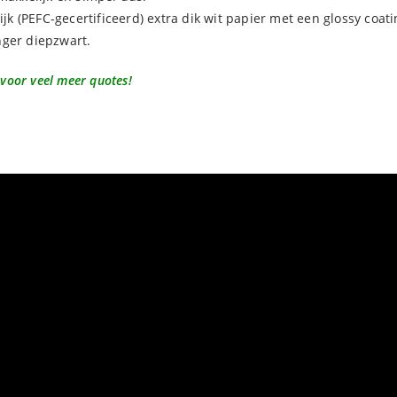
lijk (PEFC-gecertificeerd) extra dik wit papier met een glossy co
anger diepzwart.
 voor veel meer quotes!