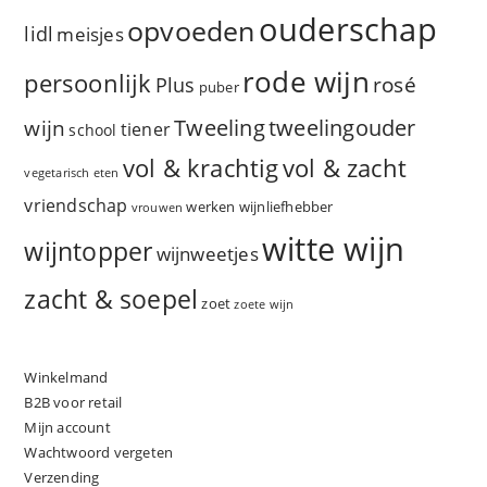
ouderschap
opvoeden
lidl
meisjes
rode wijn
persoonlijk
rosé
Plus
puber
Tweeling
wijn
tweelingouder
tiener
school
vol & zacht
vol & krachtig
vegetarisch eten
vriendschap
werken
wijnliefhebber
vrouwen
witte wijn
wijntopper
wijnweetjes
zacht & soepel
zoet
zoete wijn
Winkelmand
B2B voor retail
Mijn account
Wachtwoord vergeten
Verzending