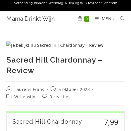
Ga
Verzending binnen 1 werkdag. Ruim 65.000 tevreden klanten!
naar
inhoud
Mama Drinkt Wijn
MENU
0
Sacred Hill Chardonnay –
Review
Bericht
Bericht
Laurens Frans
5 oktober 2023
auteur:
gepubliceerd
Berichtcategorie:
Bericht
Witte wijn
0 reacties
op:
reacties:
7,99
Sacred Hill Chardonnay