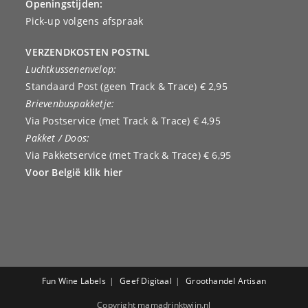
Openingstijden:
Pick-up volgens afspraak
VERZENDKOSTEN POSTNL
Luchtkussenenvelop:
Standaard Post (geen Track & Trace) € 2,95
Brievenbuspakketje:
Via Postservice (met Track & Trace) € 4,95
Pakket / Doos:
Via Pakketservice (met Track & Trace) € 6,95
Voor België klik hier
Fun Wine Labels
Geef Digitaal
Groothandel Artisan
Copyright mamadrinktwijn.nl