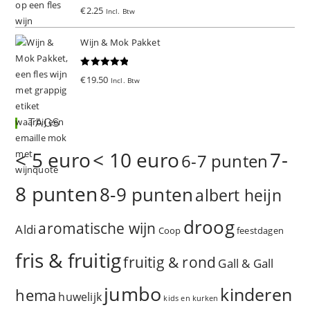
Gewaardeer
€
2.25
Incl. Btw
d
5.00
uit 5
Wijn & Mok Pakket
Gewaardeer
€
19.50
Incl. Btw
d
5.00
uit 5
TAGS
< 5 euro
< 10 euro
7-
6-7 punten
8 punten
8-9 punten
albert heijn
droog
aromatische wijn
Aldi
Coop
feestdagen
fris & fruitig
fruitig & rond
Gall & Gall
jumbo
kinderen
hema
huwelijk
kids en kurken