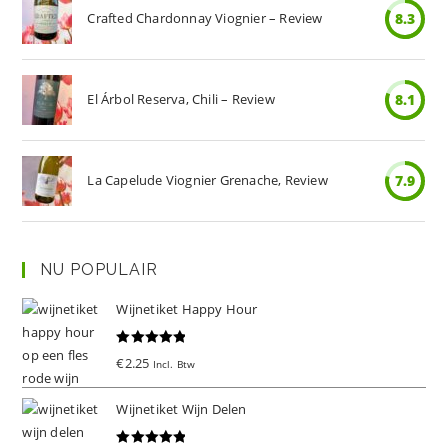
Crafted Chardonnay Viognier – Review
8.3
El Árbol Reserva, Chili – Review
8.1
La Capelude Viognier Grenache, Review
7.9
NU POPULAIR
Wijnetiket Happy Hour
Gewaardeer
€
2.25
Incl. Btw
d
5.00
uit 5
Wijnetiket Wijn Delen