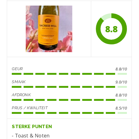
8.8
8.8/10
GEUR
9.0/10
SMAAK
8.8/10
AFDRONK
8.5/10
PRIJS / KWALITEIT
STERKE PUNTEN
Toast & Noten