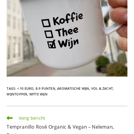
TAGS
:
< 10 EURO
,
8-9 PUNTEN
,
AROMATISCHE WIJN
,
VOL & ZACHT
,
WIJNTOPPER
,
WITTE WIJN
Lees
Vorig bericht
meer
Tempranillo Rosé Organic & Vegan – Neleman,
artikelen