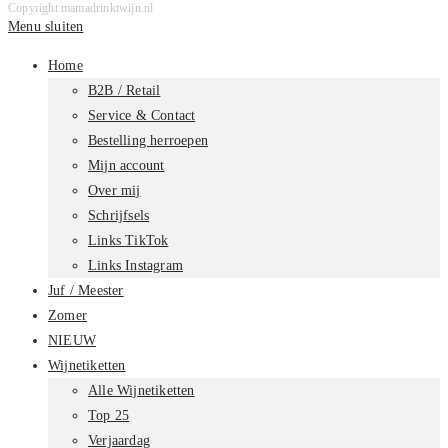
Copyright mamadrinktwijn.nl
Menu sluiten
Home
B2B / Retail
Service & Contact
Bestelling herroepen
Mijn account
Over mij
Schrijfsels
Links TikTok
Links Instagram
Juf / Meester
Zomer
NIEUW
Wijnetiketten
Alle Wijnetiketten
Top 25
Verjaardag