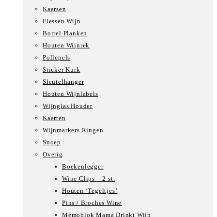
Kaarsen
Flessen Wijn
Borrel Planken
Houten Wijnrek
Pollepels
Sticker Kurk
Sleutelhanger
Houten Wijnlabels
Wijnglas Houder
Kaarten
Wijnmarkers Ringen
Snoep
Overig
Boekenlegger
Wine Clips – 2 st.
Houten ‘Tegeltjes’
Pins / Broches Wine
Memoblok Mama Drinkt Wijn