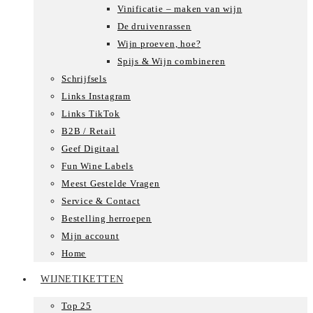
Vinificatie – maken van wijn
De druivenrassen
Wijn proeven, hoe?
Spijs & Wijn combineren
Schrijfsels
Links Instagram
Links TikTok
B2B / Retail
Geef Digitaal
Fun Wine Labels
Meest Gestelde Vragen
Service & Contact
Bestelling herroepen
Mijn account
Home
WIJNETIKETTEN
Top 25