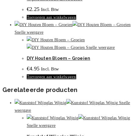
optie
€
2.25
Incl. Btw
kan
Toevoegen aan winkelwagen
gekozen
worden
Snelle weergave
op
de
Snelle weergave
productpagina
DIY Houten Bloem – Groeien
€
4.95
Incl. Btw
Toevoegen aan winkelwagen
Gerelateerde producten
Snelle
weergave
Snelle weergave