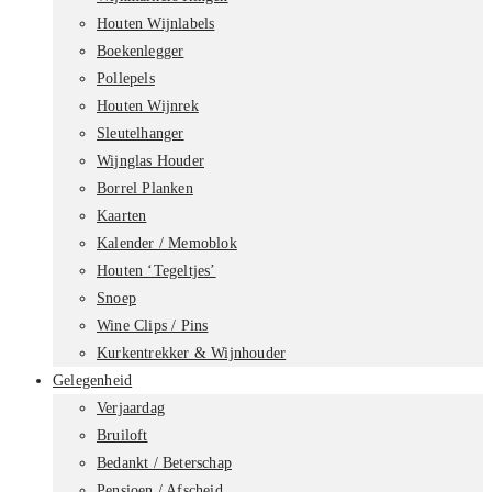
Houten Wijnlabels
Boekenlegger
Pollepels
Houten Wijnrek
Sleutelhanger
Wijnglas Houder
Borrel Planken
Kaarten
Kalender / Memoblok
Houten ‘Tegeltjes’
Snoep
Wine Clips / Pins
Kurkentrekker & Wijnhouder
Gelegenheid
Verjaardag
Bruiloft
Bedankt / Beterschap
Pensioen / Afscheid