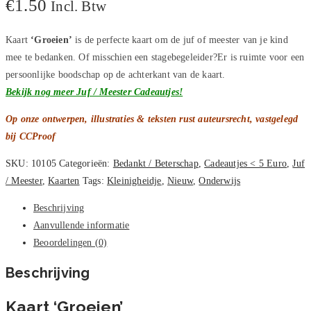
€
1.50
Incl. Btw
Bloeien
aantal
Kaart
‘Groeien’
is de perfecte kaart om de juf of meester van je kind
mee te bedanken. Of misschien een stagebegeleider?Er is ruimte voor een
persoonlijke boodschap op de achterkant van de kaart.
Bekijk nog meer Juf / Meester Cadeautjes!
Op onze ontwerpen, illustraties & teksten rust auteursrecht, vastgelegd
bij CCProof
SKU:
10105
Categorieën:
Bedankt / Beterschap
,
Cadeautjes < 5 Euro
,
Juf
/ Meester
,
Kaarten
Tags:
Kleinigheidje
,
Nieuw
,
Onderwijs
Beschrijving
Aanvullende informatie
Beoordelingen (0)
Beschrijving
Kaart ‘Groeien’