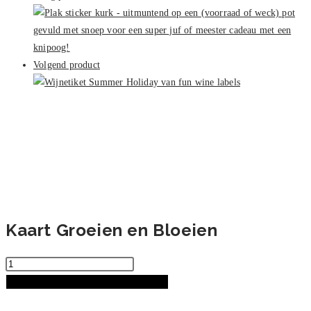
Bloeien
aantal
Volgend product
Kaart Groeien en Bloeien
Kaart
Groeien
TOEVOEGEN AAN WINKELWAGEN
en