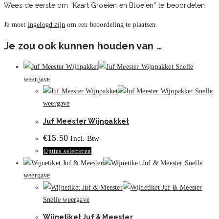
Wees de eerste om “Kaart Groeien en Bloeien” te beoordelen
Je moet
ingelogd zijn
om een beoordeling te plaatsen.
Je zou ook kunnen houden van …
Snelle
weergave
Snelle
weergave
Juf Meester Wijnpakket
€
15.50
Incl. Btw
Dit
Opties selecteren
product
Snelle
heeft
weergave
meerdere
variaties.
Snelle weergave
Deze
Wijnetiket Juf & Meester