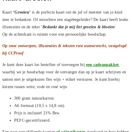
Kaart
‘Groeien’
is de perfecte kaart om de juf of meester van je kind
mee te bedanken. Of misschien een stagebegeleider? De kaart heeft leuke
illustraties en de tekst ‘
Bedankt dat je mij liet groeien & bloeien
‘
Op de achterkant is ruimte voor een persoonlijke boodschap.
Op onze ontwerpen, illustraties & teksten rust auteursrecht, vastgelegd
bij CCProof
Je kunt deze kaart los bestellen of toevoegen bij
een cadeaupakket
,
waarbij we je boodschap voor de ontvanger dan op je kaart schrijven en
samen met je uitgekozen fles wijn + etiket versturen. Je kunt hierbij
kiezen tussen witte, rode en rosé wijn.
300 gram natuurkarton.
A6 formaat (10,5 x 14,8 cm).
Prijs is inclusief 21% Btw.
PEFC-gecertificeerd.
Een paar verschillende kaarten
of wijnetiketten
standaard in huis hebben