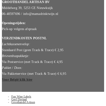
GROOTHANDEL ARTISAN BV
Middelweg 39, 5253 CE Nieuwkuijk
06-40597696 / info@mamadrinktwijn.nl
Openingstijden:
Pick-up volgens afspraak
VERZENDKOSTEN POSTNL
Luchtkussenenvelop:
Standaard Post (geen Track & Trace) € 2,95
Brievenbuspakketje:
Via Postservice (met Track & Trace) € 4,95
Pakket / Doos:
Via Pakketservice (met Track & Trace) € 6,95
Voor België klik hier
Fun Wine Labels
Geef Digitaal
Groothandel Artisan