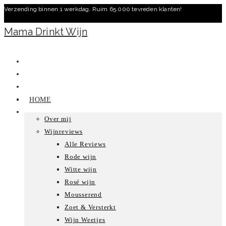
Verzending binnen 1 werkdag. Ruim 65.000 tevreden klanten!
Ga
naar
Mama Drinkt Wijn
inhoud
HOME
Over mij
Wijnreviews
Alle Reviews
Rode wijn
Witte wijn
Rosé wijn
Mousserend
Zoet & Versterkt
Wijn Weetjes