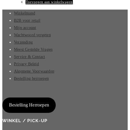
Toevoegen aan winkelwagen
Winkelmand
B2B voor retail
Mijn account
Wachtwoord vergeten
Verzending
Meest Gestelde Vragen
Service & Contact
Privacy Beleid
Algemene Voorwaarden
Bestelling herroepen
Bestelling Herroepen
WINKEL / PICK-UP