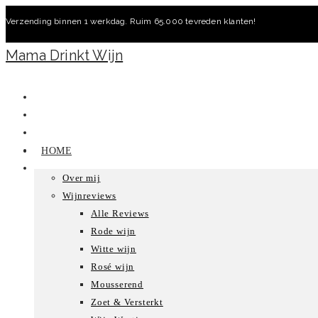
Ga
Verzending binnen 1 werkdag. Ruim 65.000 tevreden klanten!
naar
inhoud
Mama Drinkt Wijn
HOME
Over mij
Wijnreviews
Alle Reviews
Rode wijn
Witte wijn
Rosé wijn
Mousserend
Zoet & Versterkt