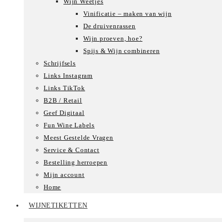
Wijn Weetjes
Vinificatie – maken van wijn
De druivenrassen
Wijn proeven, hoe?
Spijs & Wijn combineren
Schrijfsels
Links Instagram
Links TikTok
B2B / Retail
Geef Digitaal
Fun Wine Labels
Meest Gestelde Vragen
Service & Contact
Bestelling herroepen
Mijn account
Home
WIJNETIKETTEN