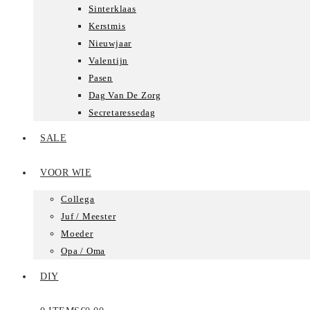
Sinterklaas
Kerstmis
Nieuwjaar
Valentijn
Pasen
Dag Van De Zorg
Secretaressedag
SALE
VOOR WIE
Collega
Juf / Meester
Moeder
Opa / Oma
DIY