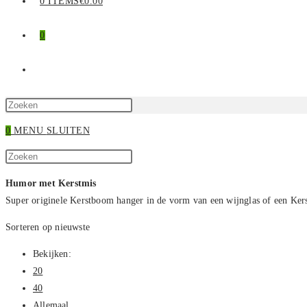
0 ITEMS
€0.00
0
TOGGLE
SITE
Druk
op
0
MENU
SLUITEN
ZOEKEN
Escape
Zoek
om
Druk
op
het
op
Humor met Kerstmis
deze
zoekpaneel
Escape
Super originele Kerstboom hanger in de vorm van een wijnglas of een Kers
site
te
om
sluiten.
het
Sorteren op nieuwste
zoekpaneel
Bekijken:
te
20
sluiten.
40
Allemaal