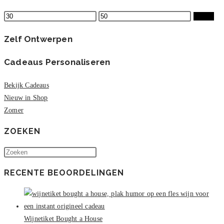
de
Min.
Max.
Filter
productpagina
prijs
prijs
Zelf Ontwerpen
Cadeaus Personaliseren
Bekijk Cadeaus
Nieuw in Shop
Zomer
ZOEKEN
Druk
op
RECENTE BEOORDELINGEN
Escape
om
het
zoekpaneel
Wijnetiket Bought a House