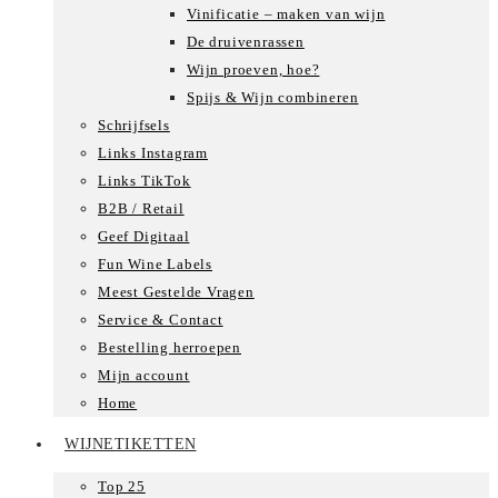
Vinificatie – maken van wijn
De druivenrassen
Wijn proeven, hoe?
Spijs & Wijn combineren
Schrijfsels
Links Instagram
Links TikTok
B2B / Retail
Geef Digitaal
Fun Wine Labels
Meest Gestelde Vragen
Service & Contact
Bestelling herroepen
Mijn account
Home
WIJNETIKETTEN
Top 25