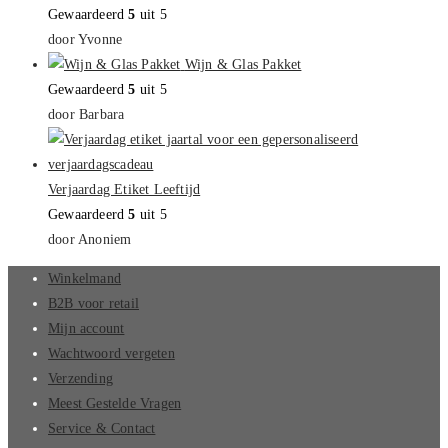
te
Gewaardeerd
5
uit 5
sluiten.
door Yvonne
Wijn & Glas Pakket
Gewaardeerd
5
uit 5
door Barbara
Verjaardag Etiket Leeftijd
Gewaardeerd
5
uit 5
door Anoniem
Winkelmand
B2B voor retail
Mijn account
Wachtwoord vergeten
Verzending
Meest Gestelde Vragen
Service & Contact