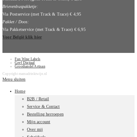
Brievenbuspakketje:
Via Postservice (met Track & Trace) € 4,95
Pakket / Doos:
Via Pakketservice (met Track & Trace) € 6,95
Voor België klik hier
Fun Wine Labels
Geef Digitaal
Groothandel Artisan
Copyright mamadrinktwijn.nl
Menu sluiten
Home
B2B / Retail
Service & Contact
Bestelling herroepen
Mijn account
Over mij