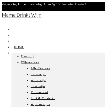
Verzending binnen 1 werkdag. Ruim 65.000 tevreden klanten!
Ga
naar
Mama Drinkt Wijn
inhoud
HOME
Over mij
Wijnreviews
Alle Reviews
Rode wijn
Witte wijn
Rosé wijn
Mousserend
Zoet & Versterkt
Wijn Weetjes