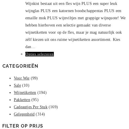
Wijnkist bestaat uit een fles wijn PLUS een super leuk
gekozen
wijnglas PLUS een katoenen boodschappentas PLUS een
worden
emaille mok PLUS wijnviltjes met grappige wijnquote! We
op
hebben hierboven een selectie gemaakt van diverse
de
wijnetiketten voor op de fles, maar je mag natuurlijk ook
productpagina
zélf kiezen uit ons ruime wijnetiketten assortiment. Kies
dan…
Dit
Opties selecteren
product
CATEGORIEËN
heeft
meerdere
Voor Wie
(99)
variaties.
Sale
(10)
Deze
Wijnetiketten
(194)
optie
Pakketten
(95)
kan
Cadeautjes Per Stuk
(169)
gekozen
Gelegenheid
(314)
worden
FILTER OP PRIJS
op