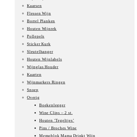
Kaarsen
Flessen Wijn
Borrel Planken
Houten Wijnrek
Pollepels
Sticker Kurk
Sleutelhanger
Houten Wijnlabels
Wijnglas Houder
Kaarten
Wijnmarkers Ringen
Snoep
Overig
Boekenlegger
Wine Clips – 2 st.
Houten ‘Tegeltjes’
Pins / Broches Wine
Memoblok Mama Drinkt Wijn