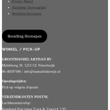
Privacy Beleid
Algemene Voorwaarden
Bestelling herroepen
Bestelling Herroepen
WINKEL / PICK-UP
GROOTHANDEL ARTISAN BV
Middelweg 39, 5253 CE Nieuwkuijk
06-40597696 / info@mamadrinktwijn.nl
Openingstijden:
Pick-up volgens afspraak
VERZENDKOSTEN POSTNL
Luchtkussenenvelop:
Standaard Post (geen Track & Trace) € 2,95