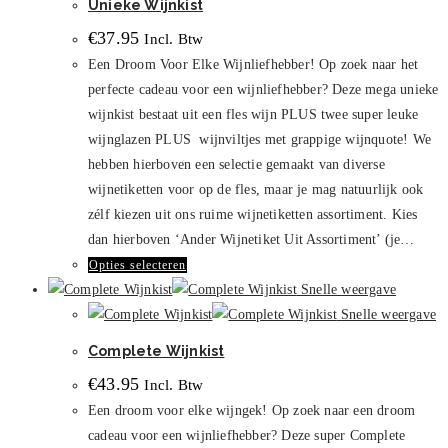
Unieke Wijnkist
€
37.95
Incl. Btw
Een Droom Voor Elke Wijnliefhebber! Op zoek naar het
perfecte cadeau voor een wijnliefhebber? Deze mega unieke
wijnkist bestaat uit een fles wijn PLUS twee super leuke
wijnglazen PLUS wijnviltjes met grappige wijnquote! We
hebben hierboven een selectie gemaakt van diverse
wijnetiketten voor op de fles, maar je mag natuurlijk ook
zélf kiezen uit ons ruime wijnetiketten assortiment. Kies
dan hierboven ‘Ander Wijnetiket Uit Assortiment’ (je…
Dit
Opties selecteren
product
Snelle weergave
heeft
Snelle weergave
meerdere
Complete Wijnkist
variaties.
€
43.95
Incl. Btw
Deze
Een droom voor elke wijngek! Op zoek naar een droom
optie
cadeau voor een wijnliefhebber? Deze super Complete
kan