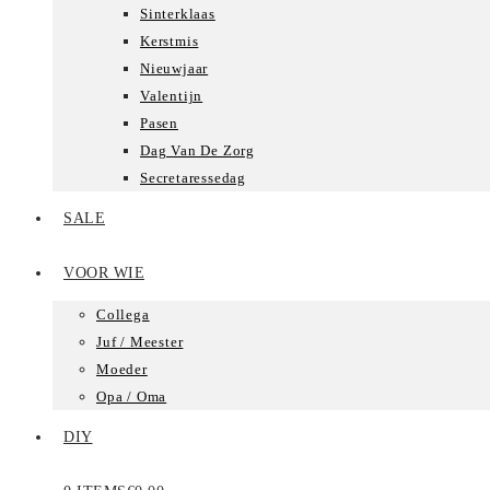
Sinterklaas
Kerstmis
Nieuwjaar
Valentijn
Pasen
Dag Van De Zorg
Secretaressedag
SALE
VOOR WIE
Collega
Juf / Meester
Moeder
Opa / Oma
DIY