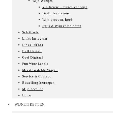
Wijn Weetjes
Vinificatie – maken van wijn
De druivenrassen
Wijn proeven, hoe?
Spijs & Wijn combineren
Schrijfsels
Links Instagram
Links TikTok
B2B / Retail
Geef Digitaal
Fun Wine Labels
Meest Gestelde Vragen
Service & Contact
Bestelling herroepen
Mijn account
Home
WIJNETIKETTEN