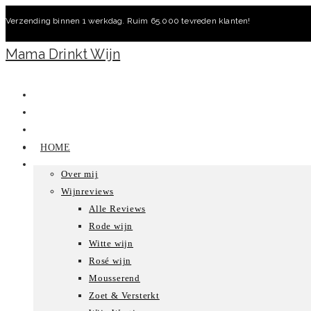
Ga
Verzending binnen 1 werkdag. Ruim 65.000 tevreden klanten!
naar
inhoud
Mama Drinkt Wijn
HOME
Over mij
Wijnreviews
Alle Reviews
Rode wijn
Witte wijn
Rosé wijn
Mousserend
Zoet & Versterkt