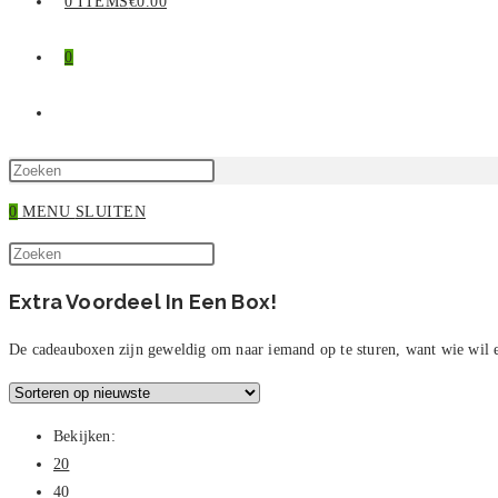
0 ITEMS
€0.00
0
TOGGLE
SITE
Druk
op
0
MENU
SLUITEN
ZOEKEN
Escape
Zoek
om
Druk
op
het
op
Extra Voordeel In Een Box!
deze
zoekpaneel
Escape
site
te
om
De cadeauboxen zijn geweldig om naar iemand op te sturen, want wie wil er
sluiten.
het
zoekpaneel
te
Bekijken:
sluiten.
20
40