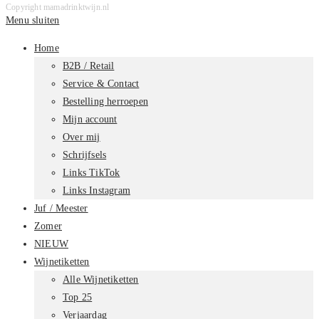
Copyright mamadrinktwijn.nl
Menu sluiten
Home
B2B / Retail
Service & Contact
Bestelling herroepen
Mijn account
Over mij
Schrijfsels
Links TikTok
Links Instagram
Juf / Meester
Zomer
NIEUW
Wijnetiketten
Alle Wijnetiketten
Top 25
Verjaardag