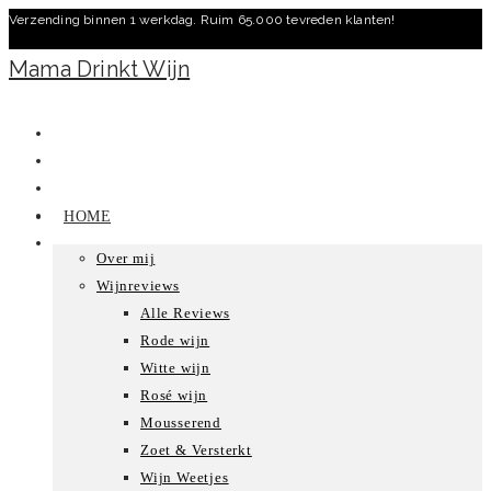
Verzending binnen 1 werkdag. Ruim 65.000 tevreden klanten!
Ga
naar
Mama Drinkt Wijn
inhoud
HOME
Over mij
Wijnreviews
Alle Reviews
Rode wijn
Witte wijn
Rosé wijn
Mousserend
Zoet & Versterkt
Wijn Weetjes