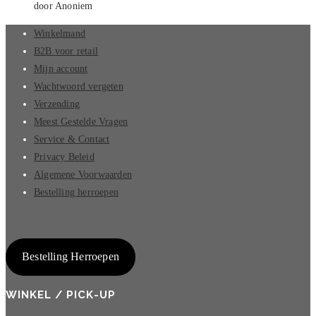
door Anoniem
Winkelmand
B2B voor retail
Mijn account
Wachtwoord vergeten
Verzending
Meest Gestelde Vragen
Service & Contact
Privacy Beleid
Algemene Voorwaarden
Bestelling herroepen
Bestelling Herroepen
WINKEL / PICK-UP