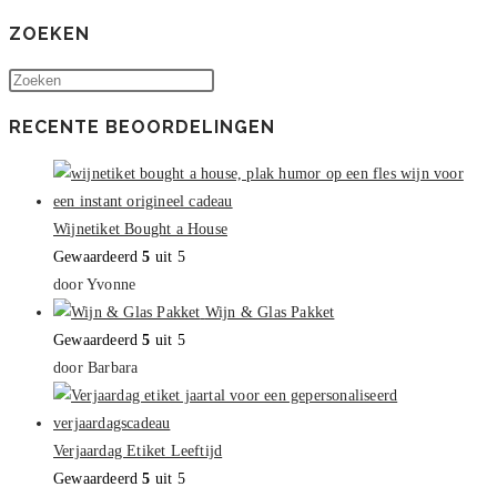
productpagina
ZOEKEN
Druk
op
RECENTE BEOORDELINGEN
Escape
om
het
zoekpaneel
Wijnetiket Bought a House
te
Gewaardeerd
5
uit 5
sluiten.
door Yvonne
Wijn & Glas Pakket
Gewaardeerd
5
uit 5
door Barbara
Verjaardag Etiket Leeftijd
Gewaardeerd
5
uit 5