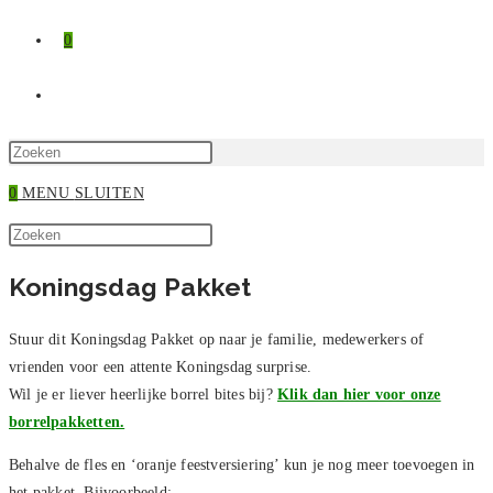
0
TOGGLE
SITE
Druk
op
0
MENU
SLUITEN
ZOEKEN
Escape
Zoek
om
Druk
op
het
op
Koningsdag Pakket
deze
zoekpaneel
Escape
site
te
om
Stuur dit Koningsdag Pakket op naar je familie, medewerkers of
sluiten.
het
vrienden voor een attente Koningsdag surprise.
zoekpaneel
Wil je er liever heerlijke borrel bites bij?
Klik dan hier voor onze
te
borrelpakketten.
sluiten.
Behalve de fles en ‘oranje feestversiering’ kun je nog meer toevoegen in
het pakket. Bijvoorbeeld: