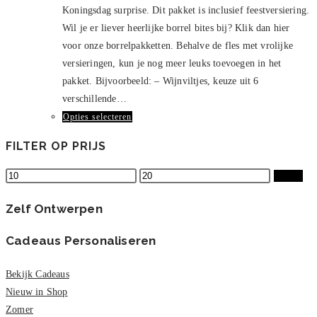
Koningsdag surprise. Dit pakket is inclusief feestversiering.
Wil je er liever heerlijke borrel bites bij? Klik dan hier
voor onze borrelpakketten. Behalve de fles met vrolijke
versieringen, kun je nog meer leuks toevoegen in het
pakket. Bijvoorbeeld: – Wijnviltjes, keuze uit 6
verschillende…
Dit
Opties selecteren
product
FILTER OP PRIJS
heeft
meerdere
Min.
Max.
Filter
variaties.
prijs
prijs
Deze
Zelf Ontwerpen
optie
Cadeaus Personaliseren
kan
gekozen
Bekijk Cadeaus
worden
Nieuw in Shop
op
Zomer
de