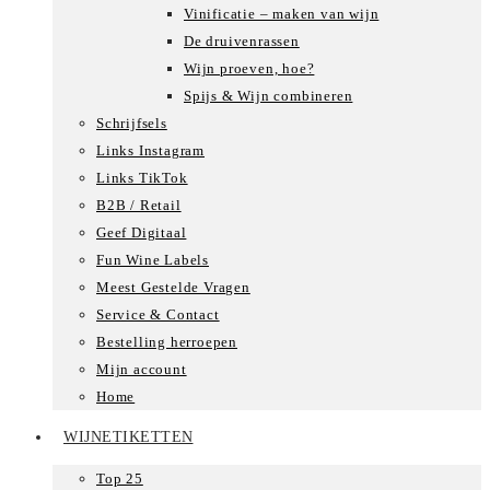
Vinificatie – maken van wijn
De druivenrassen
Wijn proeven, hoe?
Spijs & Wijn combineren
Schrijfsels
Links Instagram
Links TikTok
B2B / Retail
Geef Digitaal
Fun Wine Labels
Meest Gestelde Vragen
Service & Contact
Bestelling herroepen
Mijn account
Home
WIJNETIKETTEN
Top 25