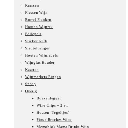
Kaarsen
Flessen Wijn
Borrel Planken
Houten Wijnrek
Pollepels
Sticker Kurk
Sleutelhanger
Houten Wijnlabels
Wijnglas Houder
Kaarten
Wijnmarkers Ringen
Snoep
Overig
Boekenlegger
Wine Clips – 2 st.
Houten ‘Tegeltjes’
Pins / Broches Wine
Memoblok Mama Drinkt Wijn