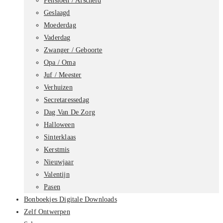
Pensioen / Afscheid
Geslaagd
Moederdag
Vaderdag
Zwanger / Geboorte
Opa / Oma
Juf / Meester
Verhuizen
Secretaressedag
Dag Van De Zorg
Halloween
Sinterklaas
Kerstmis
Nieuwjaar
Valentijn
Pasen
Bonboekjes Digitale Downloads
Zelf Ontwerpen