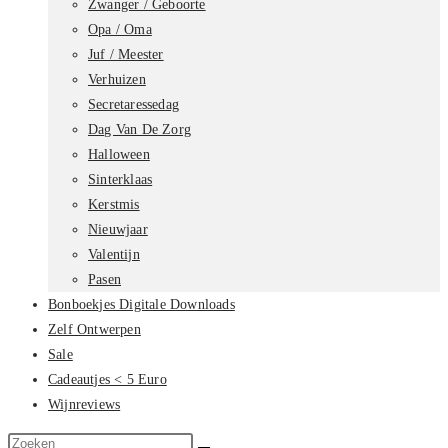
Zwanger / Geboorte
Opa / Oma
Juf / Meester
Verhuizen
Secretaressedag
Dag Van De Zorg
Halloween
Sinterklaas
Kerstmis
Nieuwjaar
Valentijn
Pasen
Bonboekjes Digitale Downloads
Zelf Ontwerpen
Sale
Cadeautjes < 5 Euro
Wijnreviews
Zoek