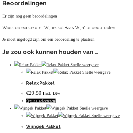
Beoordelingen
Er zijn nog geen beoordelingen
Wees de eerste om “Wijnetiket Baas Wijn” te beoordelen
Je moet
ingelogd zijn
om een beoordeling te plaatsen.
Je zou ook kunnen houden van …
Snelle weergave
Snelle weergave
Relax Pakket
€
29.50
Incl. Btw
Dit
Opties selecteren
product
Snelle weergave
heeft
Snelle weergave
meerdere
Wijngek Pakket
variaties.