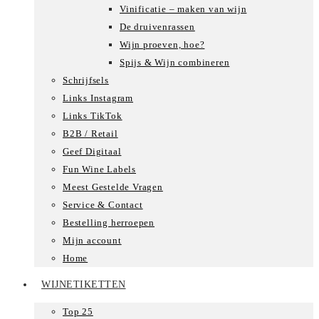
Vinificatie – maken van wijn
De druivenrassen
Wijn proeven, hoe?
Spijs & Wijn combineren
Schrijfsels
Links Instagram
Links TikTok
B2B / Retail
Geef Digitaal
Fun Wine Labels
Meest Gestelde Vragen
Service & Contact
Bestelling herroepen
Mijn account
Home
WIJNETIKETTEN
Top 25