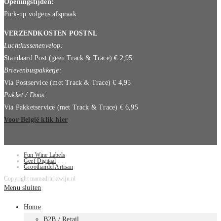
Openingstijden:
Pick-up volgens afspraak
VERZENDKOSTEN POSTNL
Luchtkussenenvelop:
Standaard Post (geen Track & Trace) € 2,95
Brievenbuspakketje:
Via Postservice (met Track & Trace) € 4,95
Pakket / Doos:
Via Pakketservice (met Track & Trace) € 6,95
Voor België klik hier
Fun Wine Labels
Geef Digitaal
Groothandel Artisan
Copyright mamadrinktwijn.nl
Menu sluiten
Home
B2B / Retail