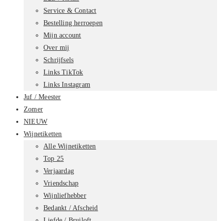
Service & Contact
Bestelling herroepen
Mijn account
Over mij
Schrijfsels
Links TikTok
Links Instagram
Juf / Meester
Zomer
NIEUW
Wijnetiketten
Alle Wijnetiketten
Top 25
Verjaardag
Vriendschap
Wijnliefhebber
Bedankt / Afscheid
Liefde / Bruiloft