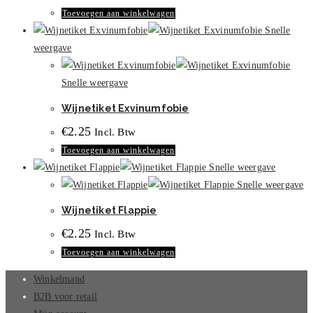
op
Toevoegen aan winkelwagen
de
Snelle
productpagina
weergave
Snelle weergave
Wijnetiket Exvinumfobie
€
2.25
Incl. Btw
Toevoegen aan winkelwagen
Snelle weergave
Snelle weergave
Wijnetiket Flappie
€
2.25
Incl. Btw
Toevoegen aan winkelwagen
Winkelmand
B2B voor retail