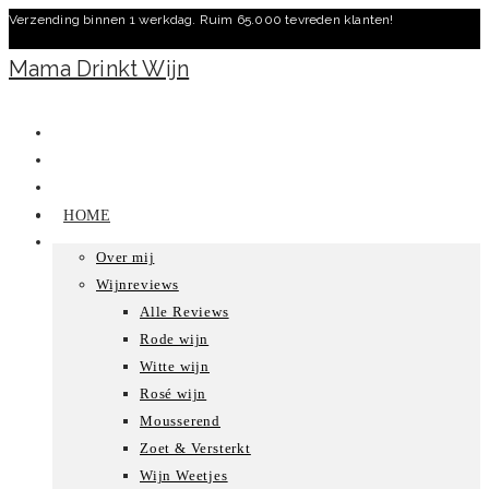
Verzending binnen 1 werkdag. Ruim 65.000 tevreden klanten!
Ga
naar
Mama Drinkt Wijn
inhoud
HOME
Over mij
Wijnreviews
Alle Reviews
Rode wijn
Witte wijn
Rosé wijn
Mousserend
Zoet & Versterkt
Wijn Weetjes