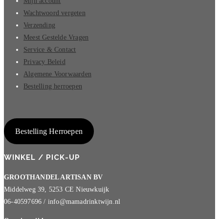
Mijn account
Wachtwoord vergeten
Verzending
Meest Gestelde Vragen
Service & Contact
Privacy Beleid
Algemene Voorwaarden
Bestelling herroepen
Bestelling Herroepen
WINKEL / PICK-UP
GROOTHANDEL ARTISAN BV
Middelweg 39, 5253 CE Nieuwkuijk
06-40597696 / info@mamadrinktwijn.nl