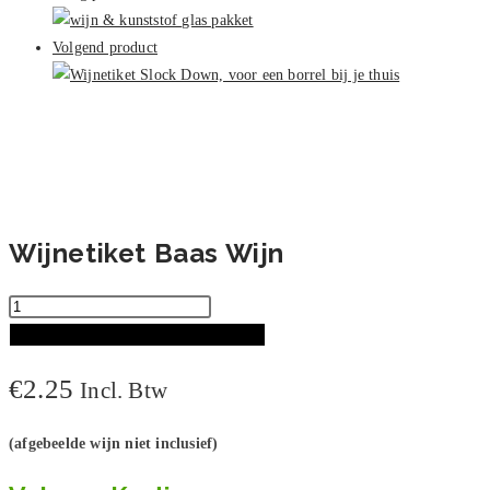
aantal
Volgend product
Wijnetiket Baas Wijn
Wijnetiket
Baas
TOEVOEGEN AAN WINKELWAGEN
Wijn
€
2.25
Incl. Btw
aantal
(afgebeelde wijn niet inclusief)