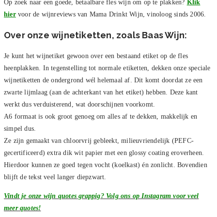
Op zoek naar een goede, betaalbare fles wijn om op te plakken?
Klik
hier
voor de wijnreviews van Mama Drinkt Wijn, vinoloog sinds 2006.
Over onze wijnetiketten, zoals Baas Wijn:
Je kunt het wijnetiket gewoon over een bestaand etiket op de fles
heenplakken. In tegenstelling tot normale etiketten, dekken onze speciale
wijnetiketten de ondergrond wél helemaal af. Dit komt doordat ze een
zwarte lijmlaag (aan de achterkant van het etiket) hebben. Deze kant
werkt dus verduisterend, wat doorschijnen voorkomt.
A6 formaat is ook groot genoeg om alles af te dekken, makkelijk en
simpel dus.
Ze zijn gemaakt van chloorvrij gebleekt, milieuvriendelijk (PEFC-
gecertificeerd) extra dik wit papier met een glossy coating eroverheen.
Hierdoor kunnen ze goed tegen vocht (koelkast) én zonlicht. Bovendien
blijft de tekst veel langer diepzwart.
Vindt je onze wijn quotes grappig? Volg ons op Instagram voor veel
meer quotes!