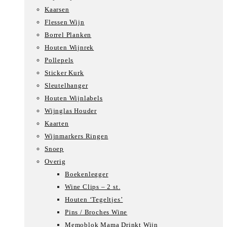
Kaarsen
Flessen Wijn
Borrel Planken
Houten Wijnrek
Pollepels
Sticker Kurk
Sleutelhanger
Houten Wijnlabels
Wijnglas Houder
Kaarten
Wijnmarkers Ringen
Snoep
Overig
Boekenlegger
Wine Clips – 2 st.
Houten ‘Tegeltjes’
Pins / Broches Wine
Memoblok Mama Drinkt Wijn