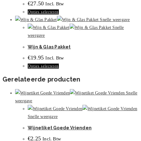
€
27.50
Incl. Btw
Deze
Dit
Opties selecteren
optie
product
Snelle weergave
kan
heeft
Snelle
gekozen
meerdere
weergave
worden
variaties.
op
Wijn & Glas Pakket
Deze
de
€
19.95
Incl. Btw
optie
productpagina
Dit
Opties selecteren
kan
product
gekozen
Gerelateerde producten
heeft
worden
meerdere
op
Snelle
variaties.
de
weergave
Deze
productpagina
optie
Snelle weergave
kan
Wijnetiket Goede Vrienden
gekozen
worden
€
2.25
Incl. Btw