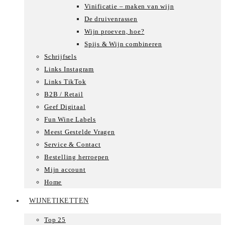
Vinificatie – maken van wijn
De druivenrassen
Wijn proeven, hoe?
Spijs & Wijn combineren
Schrijfsels
Links Instagram
Links TikTok
B2B / Retail
Geef Digitaal
Fun Wine Labels
Meest Gestelde Vragen
Service & Contact
Bestelling herroepen
Mijn account
Home
WIJNETIKETTEN
Top 25