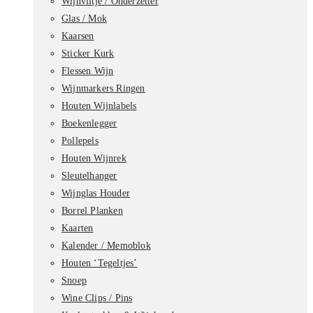
Wijnviltje / Onderzetter
Glas / Mok
Kaarsen
Sticker Kurk
Flessen Wijn
Wijnmarkers Ringen
Houten Wijnlabels
Boekenlegger
Pollepels
Houten Wijnrek
Sleutelhanger
Wijnglas Houder
Borrel Planken
Kaarten
Kalender / Memoblok
Houten ‘Tegeltjes’
Snoep
Wine Clips / Pins