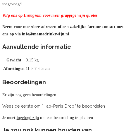
toegevoegd.
Volg ons op Instagram voor meer grappige wijn quotes
Neem voor meerdere adressen of een zakelijke factuur contact met
ons op via
info@mamadrinktwijn.nl
Aanvullende informatie
Gewicht
0.15 kg
Afmetingen
11 × 7 × 3 cm
Beoordelingen
Er zijn nog geen beoordelingen
Wees de eerste om “Hap-Penis Drop” te beoordelen
Je moet
ingelogd zijn
om een beoordeling te plaatsen.
Je zou ook kunnen houden van …