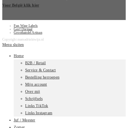
Voor België klik hier
Fun Wine Labels
Geef Digitaal
Groothandel Artisan
Copyright mamadrinktwijn.nl
Menu sluiten
Home
B2B / Retail
Service & Contact
Bestelling herroepen
Mijn account
Over mij
Schrijfsels
Links TikTok
Links Instagram
Juf / Meester
Zomer