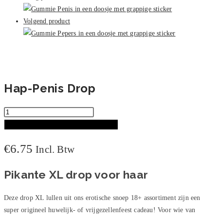
aantal
Volgend product
Hap-Penis Drop
Hap-
Penis
TOEVOEGEN AAN WINKELWAGEN
Drop
€
6.75
Incl. Btw
aantal
Pikante XL drop voor haar
Deze drop XL lullen uit ons erotische snoep 18+ assortiment zijn een
super origineel huwelijk- of vrijgezellenfeest cadeau! Voor wie van