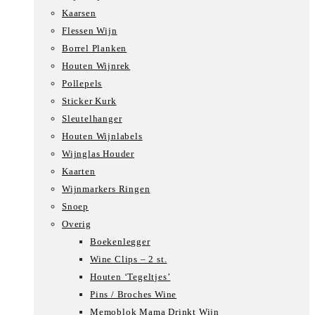
Kaarsen
Flessen Wijn
Borrel Planken
Houten Wijnrek
Pollepels
Sticker Kurk
Sleutelhanger
Houten Wijnlabels
Wijnglas Houder
Kaarten
Wijnmarkers Ringen
Snoep
Overig
Boekenlegger
Wine Clips – 2 st.
Houten ‘Tegeltjes’
Pins / Broches Wine
Memoblok Mama Drinkt Wijn