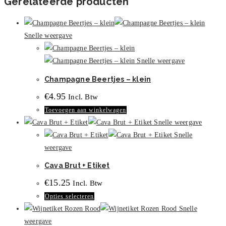
Gerelateerde producten
Snelle weergave
Snelle weergave
Champagne Beertjes – klein
€
4.95
Incl. Btw
Toevoegen aan winkelwagen
Snelle weergave
Snelle
weergave
Cava Brut + Etiket
€
15.25
Incl. Btw
Dit
Opties selecteren
product
Snelle
heeft
weergave