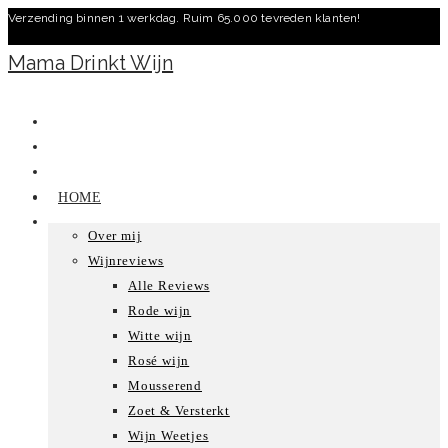
Verzending binnen 1 werkdag. Ruim 65.000 tevreden klanten!
Ga
naar
Mama Drinkt Wijn
inhoud
HOME
Over mij
Wijnreviews
Alle Reviews
Rode wijn
Witte wijn
Rosé wijn
Mousserend
Zoet & Versterkt
Wijn Weetjes