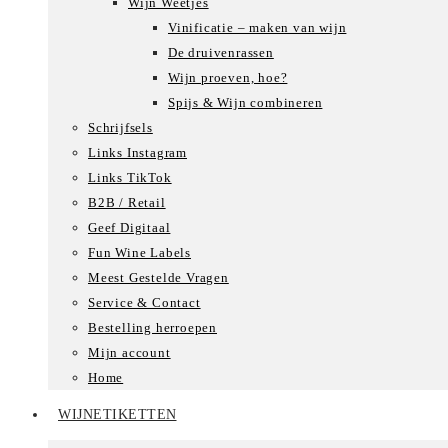
Wijn Weetjes
Vinificatie – maken van wijn
De druivenrassen
Wijn proeven, hoe?
Spijs & Wijn combineren
Schrijfsels
Links Instagram
Links TikTok
B2B / Retail
Geef Digitaal
Fun Wine Labels
Meest Gestelde Vragen
Service & Contact
Bestelling herroepen
Mijn account
Home
WIJNETIKETTEN