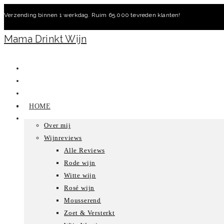
Ga
Verzending binnen 1 werkdag. Ruim 65.000 tevreden klanten!
naar
inhoud
Mama Drinkt Wijn
HOME
Over mij
Wijnreviews
Alle Reviews
Rode wijn
Witte wijn
Rosé wijn
Mousserend
Zoet & Versterkt