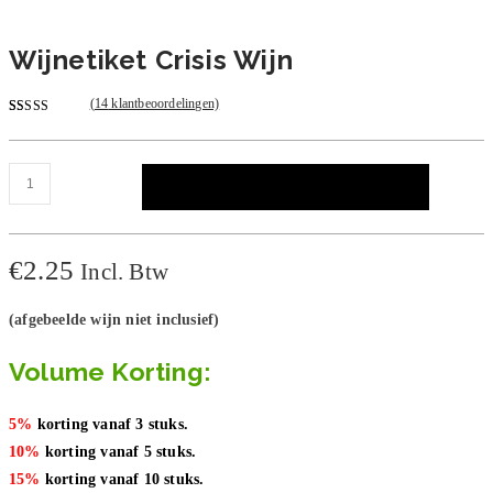
Wijnetiket Crisis Wijn
(
14
klantbeoordelingen)
Gewaardeerd
14
4.93
op 5
gebaseerd
Wijnetiket
TOEVOEGEN AAN WINKELWAGEN
op
klant
Crisis
waarderingen
Wijn
aantal
€
2.25
Incl. Btw
(afgebeelde wijn niet inclusief)
Volume Korting:
5%
korting vanaf 3 stuks.
10%
korting vanaf 5 stuks.
15%
korting vanaf 10 stuks.