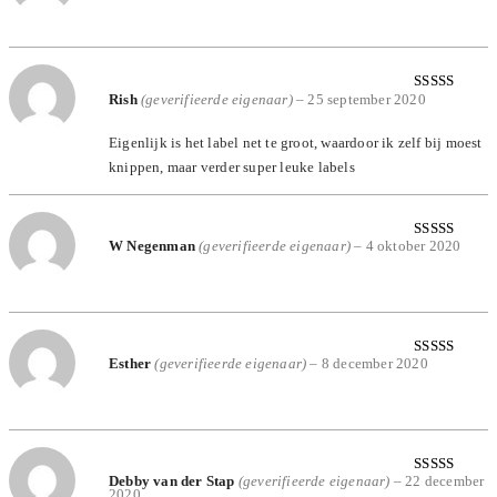
5
uit 5
Rish
(geverifieerde eigenaar)
–
25 september 2020
Gewaardeerd
4
uit 5
Eigenlijk is het label net te groot, waardoor ik zelf bij moest
knippen, maar verder super leuke labels
W Negenman
(geverifieerde eigenaar)
–
4 oktober 2020
Gewaardeerd
5
uit 5
Esther
(geverifieerde eigenaar)
–
8 december 2020
Gewaardeerd
5
uit 5
Debby van der Stap
(geverifieerde eigenaar)
–
22 december
Gewaardeerd
2020