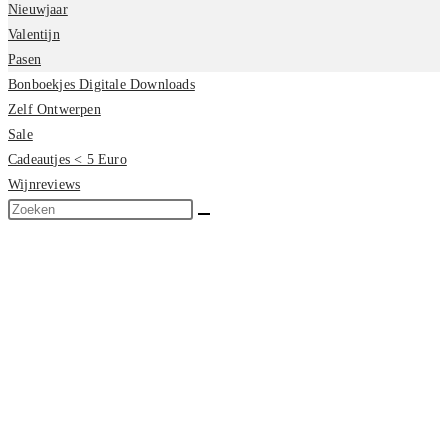
Nieuwjaar
Valentijn
Pasen
Bonboekjes Digitale Downloads
Zelf Ontwerpen
Sale
Cadeautjes < 5 Euro
Wijnreviews
Zoek
op
deze
site