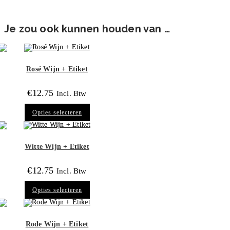
Je zou ook kunnen houden van …
Rosé Wijn + Etiket
€
12.75
Incl. Btw
Dit
Opties selecteren
product
heeft
meerdere
variaties.
Deze
Witte Wijn + Etiket
optie
kan
gekozen
€
12.75
Incl. Btw
worden
op
Dit
de
Opties selecteren
product
productpagina
heeft
meerdere
variaties.
Deze
Rode Wijn + Etiket
optie