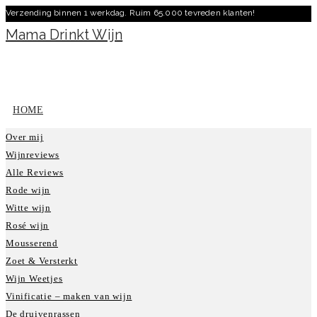
Verzending binnen 1 werkdag. Ruim 65.000 tevreden klanten!
Ga
naar
Mama Drinkt Wijn
inhoud
HOME
Over mij
Wijnreviews
Alle Reviews
Rode wijn
Witte wijn
Rosé wijn
Mousserend
Zoet & Versterkt
Wijn Weetjes
Vinificatie – maken van wijn
De druivenrassen