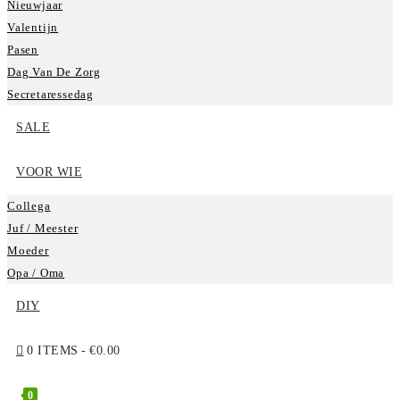
Nieuwjaar
Valentijn
Pasen
Dag Van De Zorg
Secretaressedag
SALE
VOOR WIE
Collega
Juf / Meester
Moeder
Opa / Oma
DIY
0 ITEMS
€0.00
0