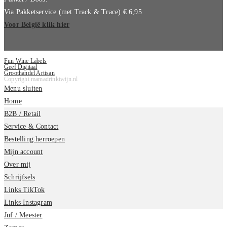
Via Pakketservice (met Track & Trace) € 6,95
Voor België klik hier
Fun Wine Labels
Geef Digitaal
Groothandel Artisan
Copyright mamadrinktwijn.nl
Menu sluiten
Home
B2B / Retail
Service & Contact
Bestelling herroepen
Mijn account
Over mij
Schrijfsels
Links TikTok
Links Instagram
Juf / Meester