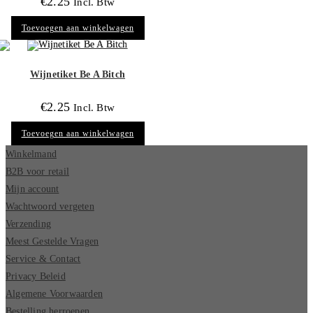
€
2.25
Incl. Btw
Toevoegen aan winkelwagen
Wijnetiket Be A Bitch
€
2.25
Incl. Btw
Toevoegen aan winkelwagen
Winkelmand
B2B voor retail
Mijn account
Wachtwoord vergeten
Verzending
Meest Gestelde Vragen
Service & Contact
Privacy Beleid
Algemene Voorwaarden
Bestelling herroepen