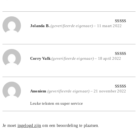
5
uit 5
Jolanda B.
(geverifieerde eigenaar)
–
11 maart 2022
Gewaardeerd
5
uit 5
Corry Valk
(geverifieerde eigenaar)
–
18 april 2022
Gewaardeerd
5
uit 5
Anoniem
(geverifieerde eigenaar)
–
21 november 2022
Gewaardeerd
5
uit 5
Leuke teksten en super service
Je moet
ingelogd zijn
om een beoordeling te plaatsen.