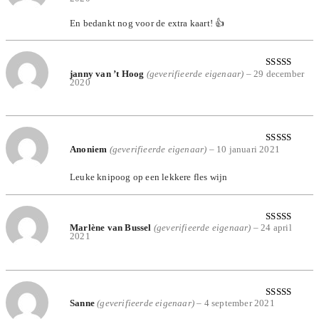
5
uit 5
En bedankt nog voor de extra kaart! 👍
janny van ’t Hoog
(geverifieerde eigenaar)
–
29 december
Gewaardeerd
2020
5
uit 5
Anoniem
(geverifieerde eigenaar)
–
10 januari 2021
Gewaardeerd
5
uit 5
Leuke knipoog op een lekkere fles wijn
Marlène van Bussel
(geverifieerde eigenaar)
–
24 april
Gewaardeerd
2021
5
uit 5
Sanne
(geverifieerde eigenaar)
–
4 september 2021
Gewaardeerd