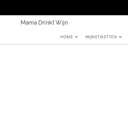
Ga
naar
inhoud
Mama Drinkt Wijn
HOME
WIJNETIKETTEN