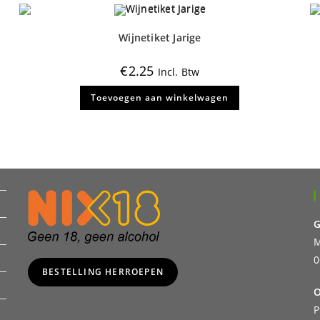
de
productpagina
Wijnetiket Jarige
€
2.25
Incl. Btw
Toevoegen aan winkelwagen
G
M
0
BESTELLING HERROEPEN
O
P