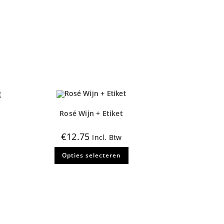
Rosé Wijn + Etiket
€
12.75
Incl. Btw
Dit
Opties selecteren
product
heeft
meerdere
variaties.
Deze
optie
kan
gekozen
worden
op