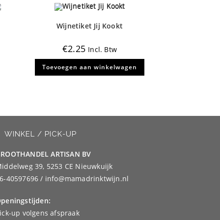
de
productpagina
Wijnetiket Jij Kookt
€
2.25
Incl. Btw
Toevoegen aan winkelwagen
WINKEL / PICK-UP
ROOTHANDEL ARTISAN BV
iddelweg 39, 5253 CE Nieuwkuijk
6-40597696 / info@mamadrinktwijn.nl
peningstijden:
ick-up volgens afspraak