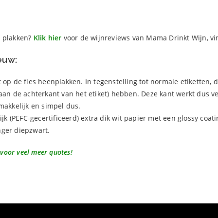
e plakken?
Klik hier
voor de wijnreviews van Mama Drinkt Wijn, vi
euw:
t op de fles heenplakken. In tegenstelling tot normale etiketten,
(aan de achterkant van het etiket) hebben. Deze kant werkt dus 
makkelijk en simpel dus.
lijk (PEFC-gecertificeerd) extra dik wit papier met een glossy co
anger diepzwart.
 voor veel meer quotes!