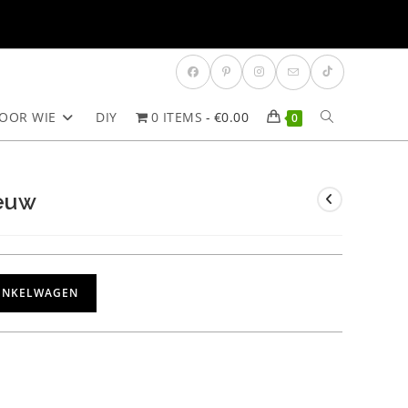
OOR WIE
DIY
0 ITEMS
€0.00
TOGGLE
0
SITE
eeuw
ZOEKEN
INKELWAGEN