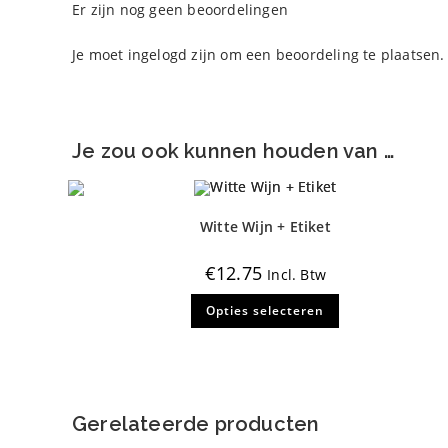
Er zijn nog geen beoordelingen
Je moet
ingelogd zijn
om een beoordeling te plaatsen.
Je zou ook kunnen houden van …
Witte Wijn + Etiket
€
12.75
Incl. Btw
Dit
Opties selecteren
product
heeft
meerdere
variaties.
Deze
optie
kan
gekozen
Gerelateerde producten
worden
op