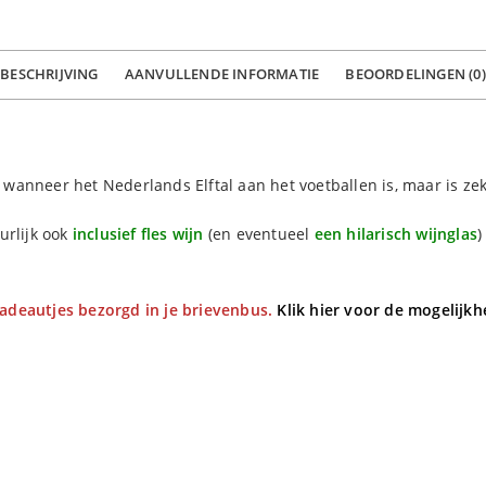
BESCHRIJVING
AANVULLENDE INFORMATIE
BEOORDELINGEN (0)
el wanneer het Nederlands Elftal aan het voetballen is, maar is z
uurlijk ook
inclusief fles wijn
(en eventueel
een hilarisch wijnglas
)
adeautjes bezorgd in je brievenbus.
Klik hier voor de mogelijk