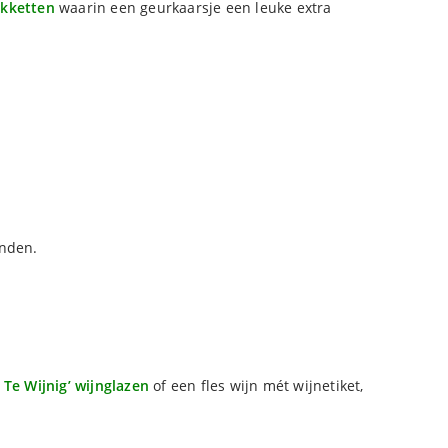
akketten
waarin een geurkaarsje een leuke extra
anden.
t Te Wijnig’ wijnglazen
of een fles wijn mét wijnetiket,