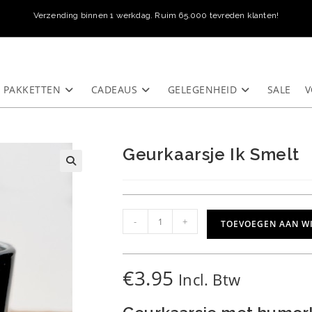
Verzending binnen 1 werkdag. Ruim 65.000 tevreden klanten!
PAKKETTEN
CADEAUS
GELEGENHEID
SALE
V
Geurkaarsje Ik Smelt
Geurkaarsje
-
+
TOEVOEGEN AAN W
Ik
Smelt
aantal
€
3.95
Incl. Btw