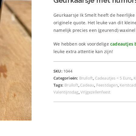
Geurkaarsje met humor
Geurkaarsje Ik Smelt heeft de heerlijke 
originele quote. Het leuke van dit klein
namelijk precies een (geurend) waxineli
We hebben ook voordelige
cadeautjes
leuke extra attentie kan zijn!
SKU:
1044
Categorieën:
Bruiloft
,
Cadeautjes < 5 Euro
,
K
Tags:
Bruiloft
,
Cadeau
,
Feestdagen
,
Kerstca
Valentijnsdag
,
Vrijgezellenfeest