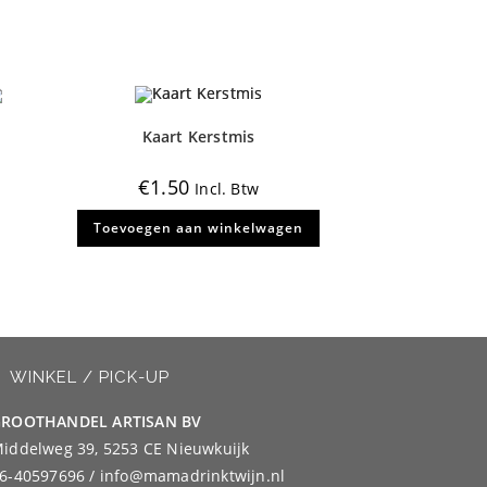
Kaart Kerstmis
€
1.50
Incl. Btw
Toevoegen aan winkelwagen
WINKEL / PICK-UP
ROOTHANDEL ARTISAN BV
iddelweg 39, 5253 CE Nieuwkuijk
6-40597696 / info@mamadrinktwijn.nl