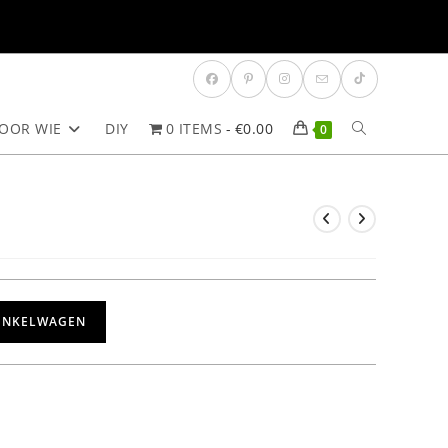
OOR WIE
DIY
0 ITEMS
€0.00
TOGGLE
0
SITE
ZOEKEN
INKELWAGEN