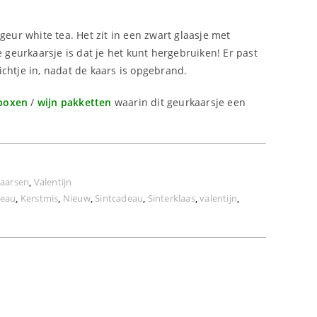
!
geur white tea. Het zit in een zwart glaasje met
e geurkaarsje is dat je het kunt hergebruiken! Er past
chtje in, nadat de kaars is opgebrand.
 boxen
/
wijn pakketten
waarin dit geurkaarsje een
aarsen
,
Valentijn
deau
,
Kerstmis
,
Nieuw
,
Sintcadeau
,
Sinterklaas
,
valentijn
,