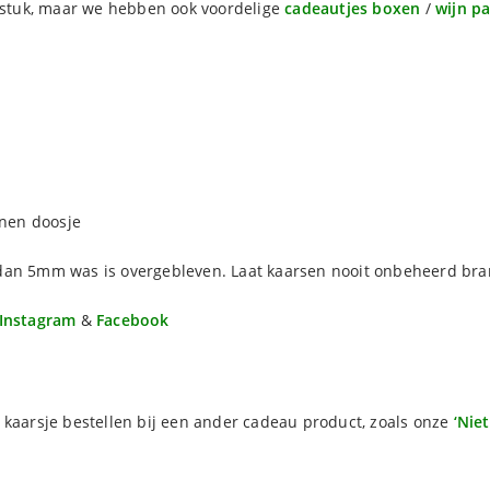
r stuk, maar we hebben ook voordelige
cadeautjes boxen
/
wijn p
nnen doosje
dan 5mm was is overgebleven. Laat kaarsen nooit onbeheerd br
Instagram
&
Facebook
 kaarsje bestellen bij een ander cadeau product, zoals onze
‘Nie