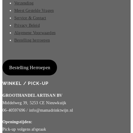
Verzending
Meest Gestelde Vragen
Service & Contact
Privacy Beleid
Algemene Voorwaarden
Bestelling herroepen
Bestelling Herroepen
WINKEL / PICK-UP
GROOTHANDEL ARTISAN BV
Middelweg 39, 5253 CE Nieuwkuijk
06-40597696 / info@mamadrinktwijn.nl
Openingstijden:
Pick-up volgens afspraak