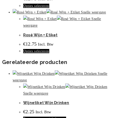
Dit
Opties selecteren
kan
product
Snelle weergave
gekozen
heeft
Snelle
worden
meerdere
weergave
op
variaties.
de
Rosé Wijn + Etiket
Deze
productpagina
€
12.75
Incl. Btw
optie
Dit
Opties selecteren
kan
product
gekozen
Gerelateerde producten
heeft
worden
meerdere
op
Snelle
variaties.
de
weergave
Deze
productpagina
optie
Snelle weergave
kan
Wijnetiket Wijn Drinken
gekozen
worden
€
2.25
Incl. Btw
op