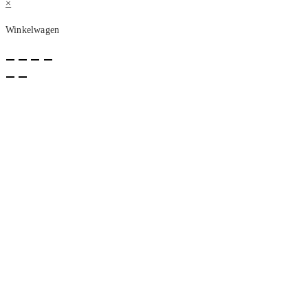
deze
×
site
Winkelwagen