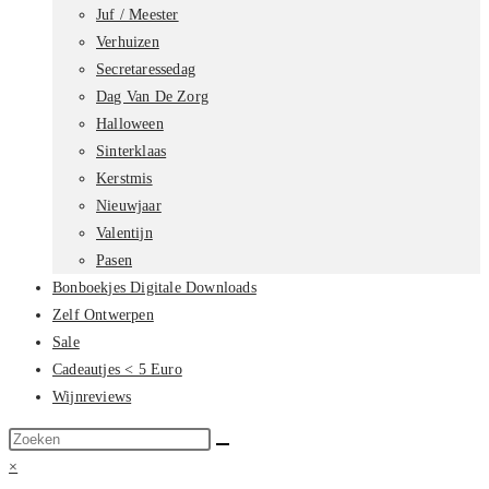
Juf / Meester
Verhuizen
Secretaressedag
Dag Van De Zorg
Halloween
Sinterklaas
Kerstmis
Nieuwjaar
Valentijn
Pasen
Bonboekjes Digitale Downloads
Zelf Ontwerpen
Sale
Cadeautjes < 5 Euro
Wijnreviews
Zoek
op
×