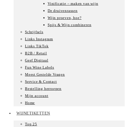
Vinificatie – maken van wijn
De druivenrassen
Wijn proeven, hoe?
Spijs & Wijn combineren
Schrijfsels
Links Instagram
Links TikTok
B2B / Retail
Geef Digitaal
Fun Wine Labels
Meest Gestelde Vragen
Service & Contact
Bestelling herroepen
Mijn account
Home
WIJNETIKETTEN
Top 25