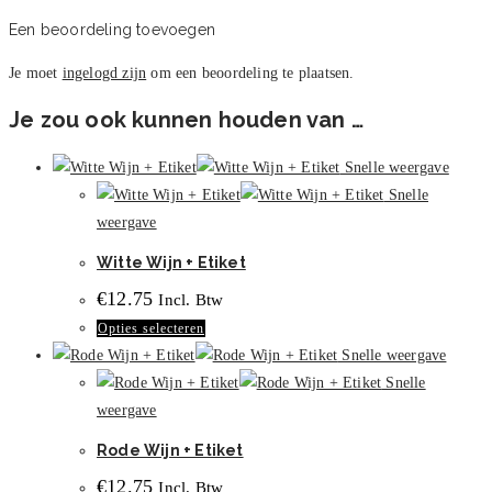
Een beoordeling toevoegen
Je moet
ingelogd zijn
om een beoordeling te plaatsen.
Je zou ook kunnen houden van …
Snelle weergave
Snelle
weergave
Witte Wijn + Etiket
€
12.75
Incl. Btw
Dit
Opties selecteren
product
Snelle weergave
heeft
Snelle
meerdere
weergave
variaties.
Rode Wijn + Etiket
Deze
€
12.75
Incl. Btw
optie