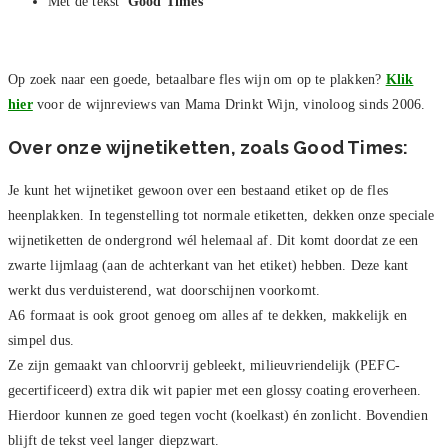
Met de tekst
'Good Times'
Op zoek naar een goede, betaalbare fles wijn om op te plakken?
Klik
hier
voor de wijnreviews van Mama Drinkt Wijn, vinoloog sinds 2006.
Over onze wijnetiketten, zoals Good Times:
Je kunt het wijnetiket gewoon over een bestaand etiket op de fles
heenplakken. In tegenstelling tot normale etiketten, dekken onze speciale
wijnetiketten de ondergrond wél helemaal af. Dit komt doordat ze een
zwarte lijmlaag (aan de achterkant van het etiket) hebben. Deze kant
werkt dus verduisterend, wat doorschijnen voorkomt.
A6 formaat is ook groot genoeg om alles af te dekken, makkelijk en
simpel dus.
Ze zijn gemaakt van chloorvrij gebleekt, milieuvriendelijk (PEFC-
gecertificeerd) extra dik wit papier met een glossy coating eroverheen.
Hierdoor kunnen ze goed tegen vocht (koelkast) én zonlicht. Bovendien
blijft de tekst veel langer diepzwart.