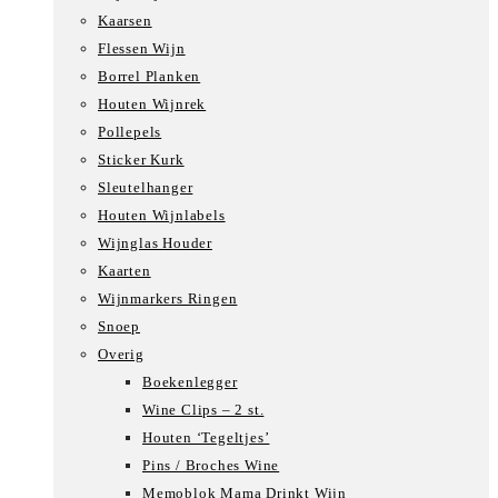
Kaarsen
Flessen Wijn
Borrel Planken
Houten Wijnrek
Pollepels
Sticker Kurk
Sleutelhanger
Houten Wijnlabels
Wijnglas Houder
Kaarten
Wijnmarkers Ringen
Snoep
Overig
Boekenlegger
Wine Clips – 2 st.
Houten ‘Tegeltjes’
Pins / Broches Wine
Memoblok Mama Drinkt Wijn