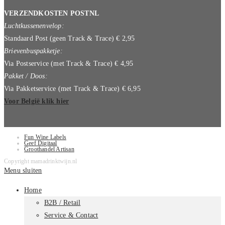
VERZENDKOSTEN POSTNL
Luchtkussenenvelop:
Standaard Post (geen Track & Trace) € 2,95
Brievenbuspakketje:
Via Postservice (met Track & Trace) € 4,95
Pakket / Doos:
Via Pakketservice (met Track & Trace) € 6,95
Voor België klik hier
Fun Wine Labels
Geef Digitaal
Groothandel Artisan
Copyright mamadrinktwijn.nl
Menu sluiten
Home
B2B / Retail
Service & Contact