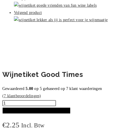
aantal
Volgend product
Wijnetiket Good Times
Gewaardeerd
5.00
op 5 gebaseerd op
7
klant waarderingen
(
7
klantbeoordelingen)
Wijnetiket
Good
TOEVOEGEN AAN WINKELWAGEN
Times
€
2.25
Incl. Btw
aantal