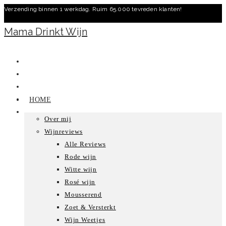
Verzending binnen 1 werkdag. Ruim 65.000 tevreden klanten!
Ga
naar
Mama Drinkt Wijn
inhoud
HOME
Over mij
Wijnreviews
Alle Reviews
Rode wijn
Witte wijn
Rosé wijn
Mousserend
Zoet & Versterkt
Wijn Weetjes