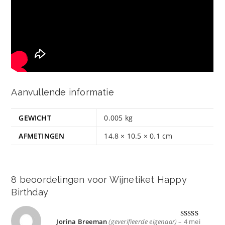
Aanvullende informatie
GEWICHT
0.005 kg
AFMETINGEN
14.8 × 10.5 × 0.1 cm
8 beoordelingen voor
Wijnetiket Happy
Birthday
Jorina Breeman
(geverifieerde eigenaar)
–
4 mei
Gewaardeer