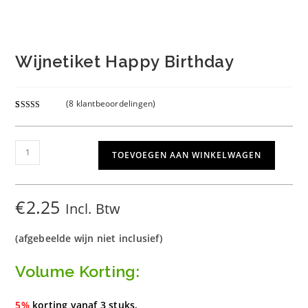
Wijnetiket Happy Birthday
(
8
klantbeoordelingen)
Gewaardeer
8
d
5.00
op 5
gebaseerd
Wijnetiket
TOEVOEGEN AAN WINKELWAGEN
op
klant
Happy
waarderinge
Birthday
n
aantal
€
2.25
Incl. Btw
(afgebeelde wijn niet inclusief)
Volume Korting:
5%
korting vanaf 3 stuks.