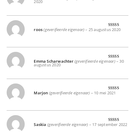
2020
d
5
uit 5
roos
(geverifieerde eigenaar)
–
25 augustus 2020
Gewaardeer
d
5
uit 5
Emma Scharwachter
(geverifieerde eigenaar)
–
30
Gewaardeer
augustus 2020
d
5
uit 5
Marjon
(geverifieerde eigenaar)
–
10 mei 2021
Gewaardeer
d
5
uit 5
Saskia
(geverifieerde eigenaar)
–
17 september 2022
Gewaardeer
d
5
uit 5