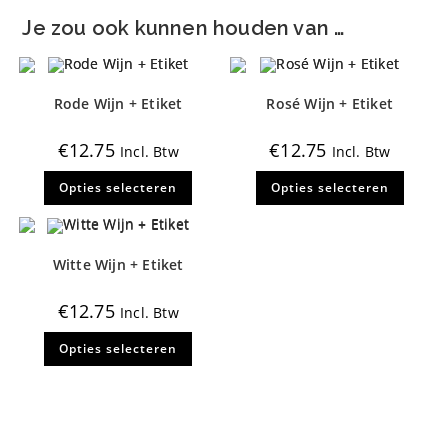
Je zou ook kunnen houden van …
Rode Wijn + Etiket
Rosé Wijn + Etiket
€
12.75
€
12.75
Incl. Btw
Incl. Btw
Dit
Dit
Opties selecteren
Opties selecteren
product
produ
heeft
heeft
meerdere
meerd
variaties.
variati
Deze
Deze
optie
optie
Witte Wijn + Etiket
kan
kan
gekozen
gekoz
worden
worde
€
12.75
Incl. Btw
op
op
de
de
Dit
productpagina
produ
Opties selecteren
product
heeft
meerdere
variaties.
Deze
optie
kan