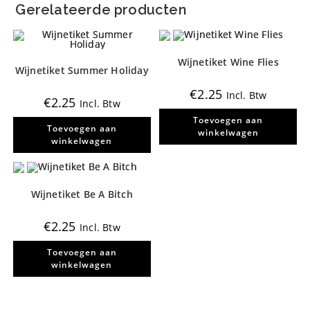
gekozen
Gerelateerde producten
worden
op
de
productpagina
Wijnetiket Wine Flies
Wijnetiket Summer Holiday
€
2.25
Incl. Btw
€
2.25
Incl. Btw
Toevoegen aan
Toevoegen aan
winkelwagen
winkelwagen
Wijnetiket Be A Bitch
€
2.25
Incl. Btw
Toevoegen aan
winkelwagen