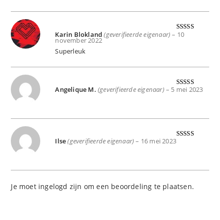
Karin Blokland
(geverifieerde eigenaar)
–
10
Gewaardeer
november 2022
d
5
uit 5
Superleuk
Angelique M.
(geverifieerde eigenaar)
–
5 mei 2023
Gewaardeer
d
5
uit 5
Ilse
(geverifieerde eigenaar)
–
16 mei 2023
Gewaardeer
d
5
uit 5
Je moet
ingelogd zijn
om een beoordeling te plaatsen.