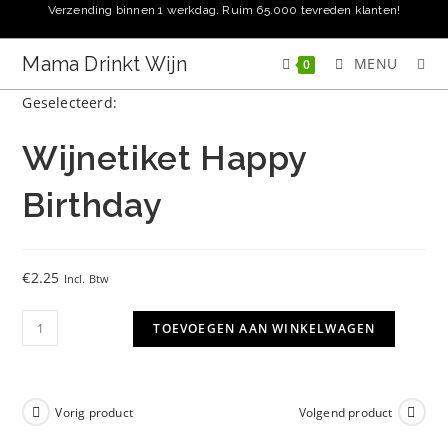
Ga
Verzending binnen 1 werkdag. Ruim 65.000 tevreden klanten!
naar
inhoud
Mama Drinkt Wijn
MENU
0
Geselecteerd:
Wijnetiket Happy
Birthday
€
2.25
Incl. Btw
Wijnetiket
TOEVOEGEN AAN WINKELWAGEN
Happy
Birthday
aantal
Vorig product
Volgend product