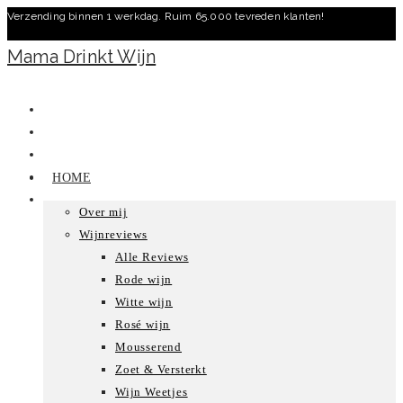
Verzending binnen 1 werkdag. Ruim 65.000 tevreden klanten!
Ga
naar
Mama Drinkt Wijn
inhoud
HOME
Over mij
Wijnreviews
Alle Reviews
Rode wijn
Witte wijn
Rosé wijn
Mousserend
Zoet & Versterkt
Wijn Weetjes