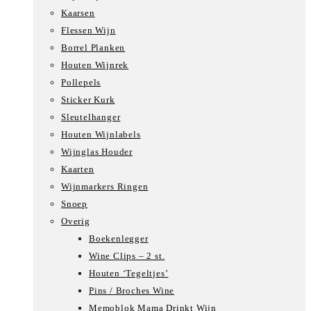
Kaarsen
Flessen Wijn
Borrel Planken
Houten Wijnrek
Pollepels
Sticker Kurk
Sleutelhanger
Houten Wijnlabels
Wijnglas Houder
Kaarten
Wijnmarkers Ringen
Snoep
Overig
Boekenlegger
Wine Clips – 2 st.
Houten ‘Tegeltjes’
Pins / Broches Wine
Memoblok Mama Drinkt Wijn