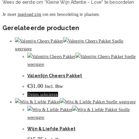
Wees de eerste om “Kleine Wijn Attentie – Love” te beoordelen
Je moet
ingelogd zijn
om een beoordeling te plaatsen.
Gerelateerde producten
Snelle
weergave
Snelle
weergave
Valentijn Cheers Pakket
€
31.00
Incl. Btw
Dit
Opties selecteren
product
Snelle weergave
heeft
Snelle
meerdere
weergave
variaties.
Wijn & Liefde Pakket
Deze