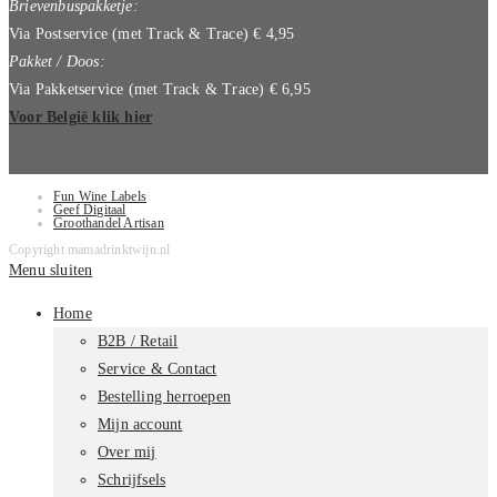
Brievenbuspakketje:
Via Postservice (met Track & Trace) € 4,95
Pakket / Doos:
Via Pakketservice (met Track & Trace) € 6,95
Voor België klik hier
Fun Wine Labels
Geef Digitaal
Groothandel Artisan
Copyright mamadrinktwijn.nl
Menu sluiten
Home
B2B / Retail
Service & Contact
Bestelling herroepen
Mijn account
Over mij
Schrijfsels