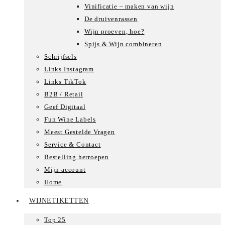
Vinificatie – maken van wijn
De druivenrassen
Wijn proeven, hoe?
Spijs & Wijn combineren
Schrijfsels
Links Instagram
Links TikTok
B2B / Retail
Geef Digitaal
Fun Wine Labels
Meest Gestelde Vragen
Service & Contact
Bestelling herroepen
Mijn account
Home
WIJNETIKETTEN
Top 25