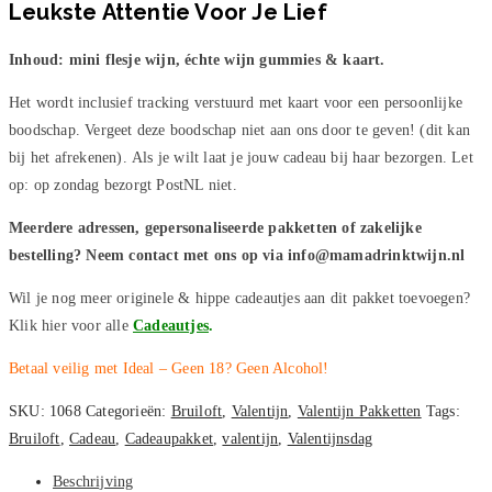
Leukste Attentie Voor Je Lief
aantal
Inhoud:
mini flesje wijn, échte wijn gummies & kaart.
Het wordt inclusief tracking verstuurd met kaart voor een persoonlijke
boodschap. Vergeet deze boodschap niet aan ons door te geven! (dit kan
bij het afrekenen). Als je wilt laat je jouw cadeau bij haar bezorgen. Let
op: op zondag bezorgt PostNL niet.
Meerdere adressen, gepersonaliseerde pakketten of zakelijke
bestelling? Neem contact met ons op via info@mamadrinktwijn.nl
Wil je nog meer originele & hippe cadeautjes aan dit pakket toevoegen?
Klik hier voor alle
Cadeautjes
.
Betaal veilig met Ideal – Geen 18? Geen Alcohol!
SKU:
1068
Categorieën:
Bruiloft
,
Valentijn
,
Valentijn Pakketten
Tags:
Bruiloft
,
Cadeau
,
Cadeaupakket
,
valentijn
,
Valentijnsdag
Beschrijving