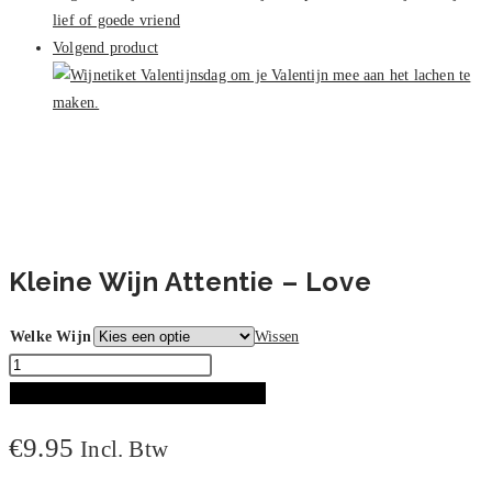
Volgend product
Kleine Wijn Attentie – Love
Welke Wijn
Wissen
Kleine
Wijn
TOEVOEGEN AAN WINKELWAGEN
Attentie
€
9.95
Incl. Btw
-
Love