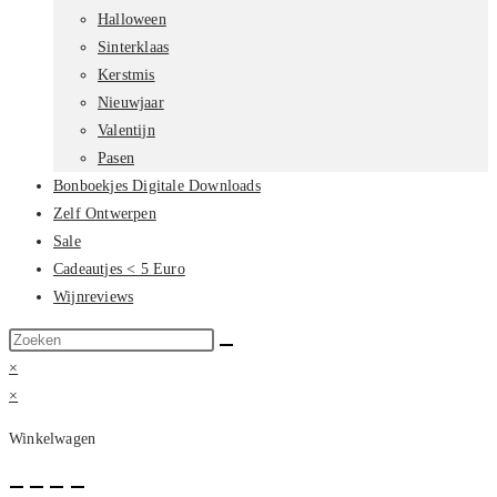
Halloween
Sinterklaas
Kerstmis
Nieuwjaar
Valentijn
Pasen
Bonboekjes Digitale Downloads
Zelf Ontwerpen
Sale
Cadeautjes < 5 Euro
Wijnreviews
Zoek
op
×
deze
×
site
Winkelwagen