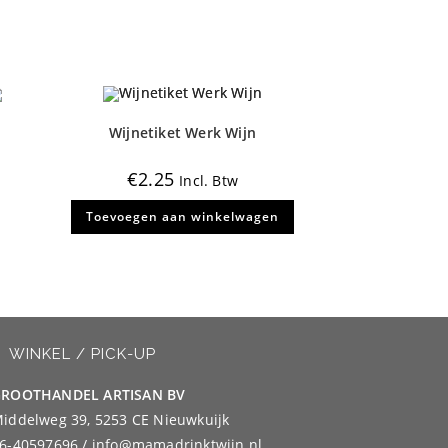
Wijnetiket Werk Wijn
€
2.25
Incl. Btw
Toevoegen aan winkelwagen
WINKEL / PICK-UP
ROOTHANDEL ARTISAN BV
iddelweg 39, 5253 CE Nieuwkuijk
6-40597696 / info@mamadrinktwijn.nl