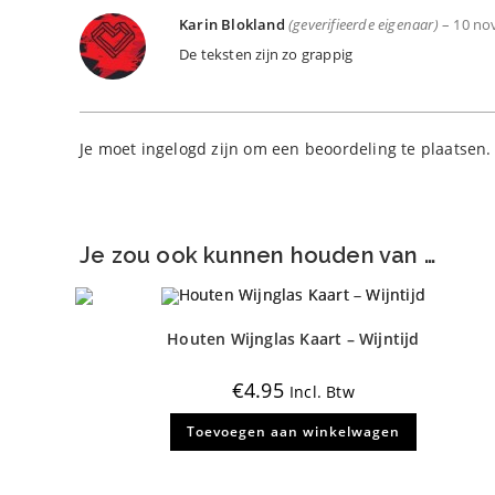
Karin Blokland
(geverifieerde eigenaar)
–
10 no
De teksten zijn zo grappig
Je moet
ingelogd zijn
om een beoordeling te plaatsen.
Je zou ook kunnen houden van …
Houten Wijnglas Kaart – Wijntijd
€
4.95
Incl. Btw
Toevoegen aan winkelwagen