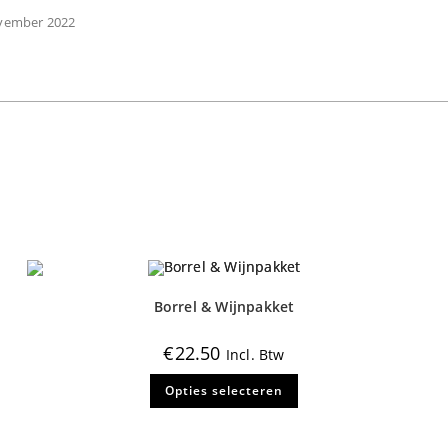
vember 2022
Borrel & Wijnpakket
€
22.50
Incl. Btw
Dit
Opties selecteren
product
heeft
meerdere
variaties.