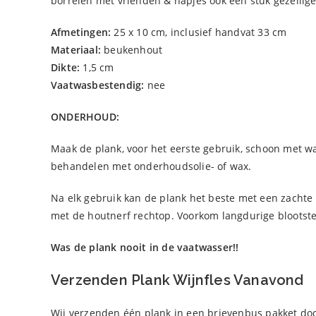
borrelen met vrienden & hapjes ook een stuk gezellige
Afmetingen:
25 x 10 cm, inclusief handvat 33 cm
Materiaal:
beukenhout
Dikte:
1,5 cm
Vaatwasbestendig:
nee
ONDERHOUD:
Maak de plank, voor het eerste gebruik, schoon met 
behandelen met onderhoudsolie- of wax.
Na elk gebruik kan de plank het beste met een zachte
met de houtnerf rechtop. Voorkom langdurige blootste
Was de plank nooit in de vaatwasser!!
Verzenden Plank Wijnfles Vanavond
Wij verzenden één plank in een brievenbus pakket do