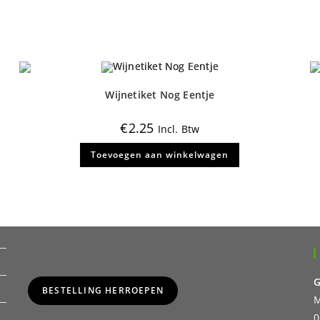
Deze
optie
kan
gekozen
worden
op
de
productpagina
Wijnetiket Nog Eentje
€
2.25
Incl. Btw
Toevoegen aan winkelwagen
G
BESTELLING HERROEPEN
M
0