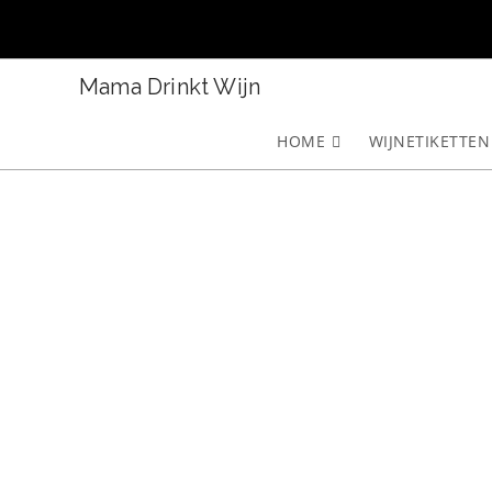
Ga
naar
inhoud
Mama Drinkt Wijn
HOME
WIJNETIKETTEN