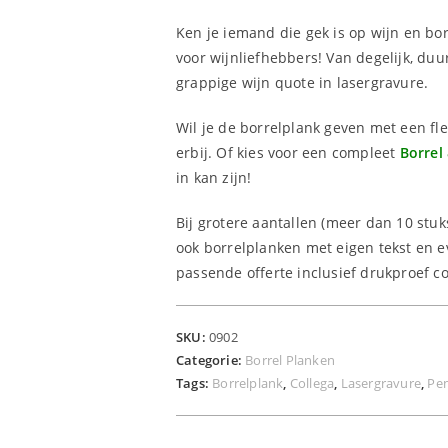
Ken je iemand die gek is op wijn en bo
voor wijnliefhebbers! Van degelijk, d
grappige wijn quote in lasergravure.
Wil je de borrelplank geven met een fl
erbij. Of kies voor een compleet
Borrel
in kan zijn!
Bij grotere aantallen (meer dan 10 stuk
ook borrelplanken met eigen tekst en e
passende offerte inclusief drukproef c
SKU:
0902
Categorie:
Borrel Planken
Tags:
Borrelplank
,
Collega
,
Lasergravure
,
Pe