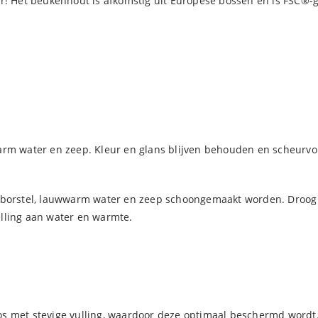
r! Het beukenhout is afkomstig uit Europese bossen en is FSC®-g
warm water en zeep. Kleur en glans blijven behouden en scheurv
 borstel, lauwwarm water en zeep schoongemaakt worden. Droog d
lling aan water en warmte.
os met stevige vulling, waardoor deze optimaal beschermd wordt