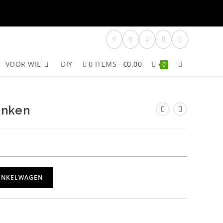
VOOR WIE
DIY
0 ITEMS
€0.00
TOGGLE
0
SITE
inken
ZOEKEN
INKELWAGEN