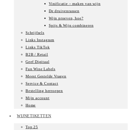
Vinificatie – maken van wijn
De druivenrassen
Wijn proeven, hoe?
Spijs & Wijn combineren
Schrijfsels
Links Instagram
Links TikTok
B2B / Retail
Geef Digitaal
Fun Wine Labels
Meest Gestelde Vragen
Service & Contact
Bestelling herroepen
Mijn account
Home
WIJNETIKETTEN
Top 25