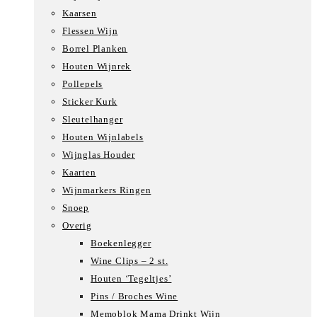
Kaarsen
Flessen Wijn
Borrel Planken
Houten Wijnrek
Pollepels
Sticker Kurk
Sleutelhanger
Houten Wijnlabels
Wijnglas Houder
Kaarten
Wijnmarkers Ringen
Snoep
Overig
Boekenlegger
Wine Clips – 2 st.
Houten ‘Tegeltjes’
Pins / Broches Wine
Memoblok Mama Drinkt Wijn