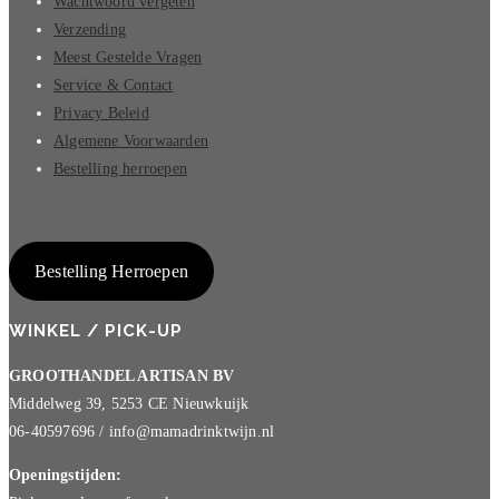
Wachtwoord vergeten
Verzending
Meest Gestelde Vragen
Service & Contact
Privacy Beleid
Algemene Voorwaarden
Bestelling herroepen
Bestelling Herroepen
WINKEL / PICK-UP
GROOTHANDEL ARTISAN BV
Middelweg 39, 5253 CE Nieuwkuijk
06-40597696 / info@mamadrinktwijn.nl
Openingstijden: