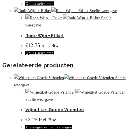
Dit
Opties selecteren
kan
product
Snelle weergave
gekozen
heeft
Snelle
worden
meerdere
weergave
op
variaties.
de
Rode Wijn + Etiket
Deze
productpagina
€
12.75
Incl. Btw
optie
Dit
Opties selecteren
kan
product
gekozen
Gerelateerde producten
heeft
worden
meerdere
op
Snelle
variaties.
de
weergave
Deze
productpagina
optie
Snelle weergave
kan
Wijnetiket Goede Vrienden
gekozen
worden
€
2.25
Incl. Btw
op
Toevoegen aan winkelwagen