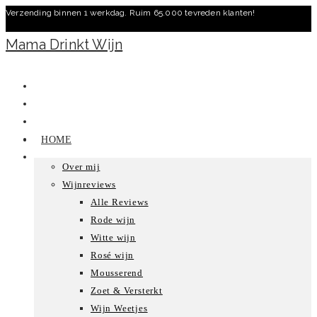
Verzending binnen 1 werkdag. Ruim 65.000 tevreden klanten!
Ga
naar
Mama Drinkt Wijn
inhoud
HOME
Over mij
Wijnreviews
Alle Reviews
Rode wijn
Witte wijn
Rosé wijn
Mousserend
Zoet & Versterkt
Wijn Weetjes