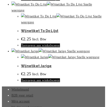
de
Snelle
productpagina
weergave
Snelle
weergave
Wijnetiket To Do Lijst
€
2.25
Incl. Btw
Toevoegen aan winkelwagen
Snelle weergave
Snelle weergave
Wijnetiket Jarige
€
2.25
Incl. Btw
Toevoegen aan winkelwagen
Winkelmand
B2B voor retail
Mijn account