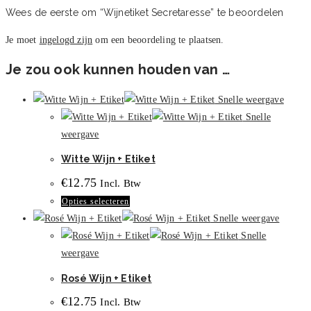
Wees de eerste om “Wijnetiket Secretaresse” te beoordelen
Je moet
ingelogd zijn
om een beoordeling te plaatsen.
Je zou ook kunnen houden van …
Snelle weergave
Snelle
weergave
Witte Wijn + Etiket
€
12.75
Incl. Btw
Dit
Opties selecteren
product
Snelle weergave
heeft
Snelle
meerdere
weergave
variaties.
Rosé Wijn + Etiket
Deze
€
12.75
Incl. Btw
optie