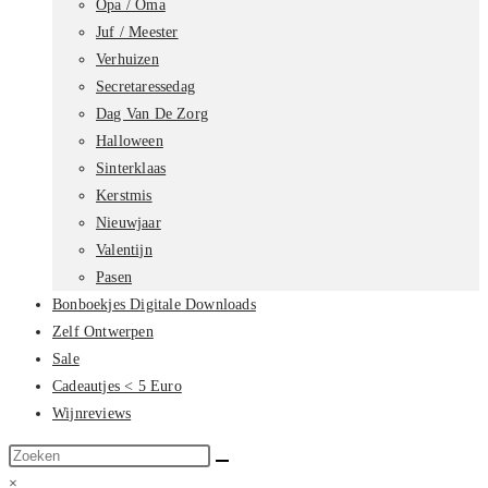
Opa / Oma
Juf / Meester
Verhuizen
Secretaressedag
Dag Van De Zorg
Halloween
Sinterklaas
Kerstmis
Nieuwjaar
Valentijn
Pasen
Bonboekjes Digitale Downloads
Zelf Ontwerpen
Sale
Cadeautjes < 5 Euro
Wijnreviews
Zoek
op
×