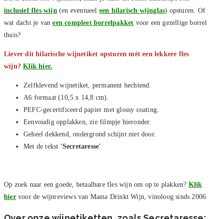
inclusief fles wijn
(en eventueel
een hilarisch wijnglas
) opsturen. Of
wat dacht je van
een compleet borrelpakket
voor een gezellige borrel
thuis?
Liever dit hilarische wijnetiket opsturen mét een lekkere fles
wijn?
Klik hier.
Zelfklevend wijnetiket, permanent hechtend.
A6 formaat (10,5 x 14,8 cm).
PEFC-gecertificeerd papier met glossy coating.
Eenvoudig opplakken, zie filmpje hieronder.
Geheel dekkend, ondergrond schijnt niet door.
Met de tekst
'Secretaresse'
Op zoek naar een goede, betaalbare fles wijn om op te plakken?
Klik
hier
voor de wijnreviews van Mama Drinkt Wijn, vinoloog sinds 2006.
Over onze wijnetiketten, zoals Secretaresse: