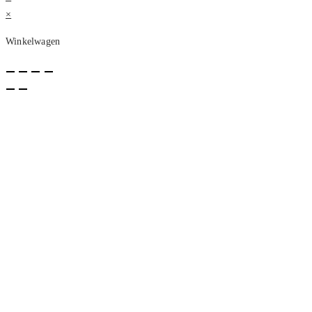
deze
×
site
Winkelwagen