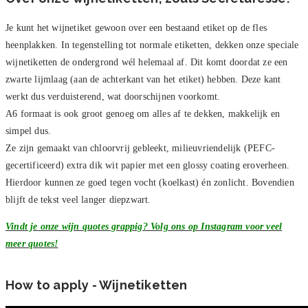
Je kunt het wijnetiket gewoon over een bestaand etiket op de fles
heenplakken. In tegenstelling tot normale etiketten, dekken onze speciale
wijnetiketten de ondergrond wél helemaal af. Dit komt doordat ze een
zwarte lijmlaag (aan de achterkant van het etiket) hebben. Deze kant
werkt dus verduisterend, wat doorschijnen voorkomt.
A6 formaat is ook groot genoeg om alles af te dekken, makkelijk en
simpel dus.
Ze zijn gemaakt van chloorvrij gebleekt, milieuvriendelijk (PEFC-
gecertificeerd) extra dik wit papier met een glossy coating eroverheen.
Hierdoor kunnen ze goed tegen vocht (koelkast) én zonlicht. Bovendien
blijft de tekst veel langer diepzwart.
Vindt je onze wijn quotes grappig? Volg ons op Instagram voor veel
meer quotes!
How to apply - Wijnetiketten