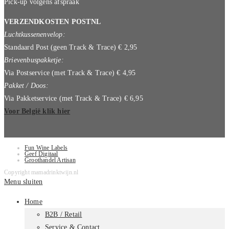
Pick-up volgens afspraak
VERZENDKOSTEN POSTNL
Luchtkussenenvelop:
Standaard Post (geen Track & Trace) € 2,95
Brievenbuspakketje:
Via Postservice (met Track & Trace) € 4,95
Pakket / Doos:
Via Pakketservice (met Track & Trace) € 6,95
Voor België klik hier
Fun Wine Labels
Geef Digitaal
Groothandel Artisan
Copyright mamadrinktwijn.nl
Menu sluiten
Home
B2B / Retail
Service & Contact