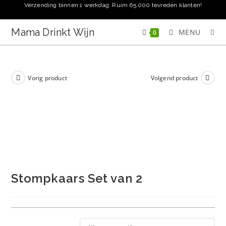
Ga
Verzending binnen 1 werkdag. Ruim 65.000 tevreden klanten!
naar
inhoud
Mama Drinkt Wijn
MENU
0
Vorig product
Volgend product
Stompkaars Set van 2