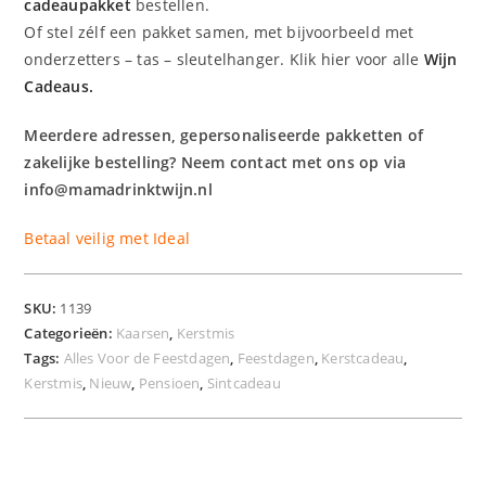
cadeaupakket
bestellen.
Of stel zélf een pakket samen, met bijvoorbeeld met
onderzetters – tas – sleutelhanger. Klik hier voor alle
Wijn
Cadeaus.
Meerdere adressen, gepersonaliseerde pakketten of
zakelijke bestelling? Neem contact met ons op via
info@mamadrinktwijn.nl
Betaal veilig met Ideal
SKU:
1139
Categorieën:
Kaarsen
,
Kerstmis
Tags:
Alles Voor de Feestdagen
,
Feestdagen
,
Kerstcadeau
,
Kerstmis
,
Nieuw
,
Pensioen
,
Sintcadeau