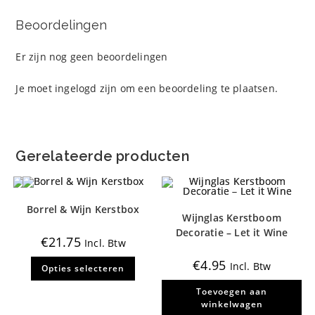
Beoordelingen
Er zijn nog geen beoordelingen
Je moet
ingelogd zijn
om een beoordeling te plaatsen.
Gerelateerde producten
Borrel & Wijn Kerstbox
Wijnglas Kerstboom
Decoratie – Let it Wine
€
21.75
Incl. Btw
Dit
€
4.95
Incl. Btw
Opties selecteren
product
heeft
meerdere
Toevoegen aan
variaties.
winkelwagen
Deze