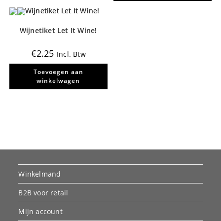
optie
kan
gekozen
worden
Wijnetiket Let It Wine!
op
de
productpagina
€
2.25
Incl. Btw
Toevoegen aan
winkelwagen
Winkelmand
B2B voor retail
Mijn account