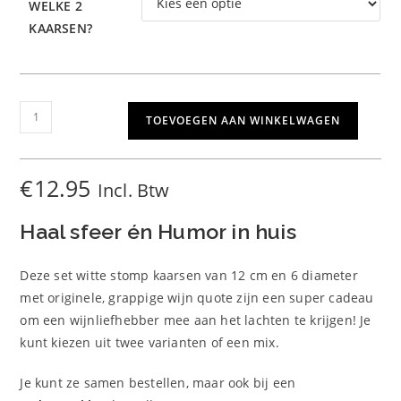
WELKE 2
KAARSEN?
Stompkaars
TOEVOEGEN AAN WINKELWAGEN
Set
van
2
€
12.95
Incl. Btw
aantal
Haal sfeer én Humor in huis
Deze set witte stomp kaarsen van 12 cm en 6 diameter
met originele, grappige wijn quote zijn een super cadeau
om een wijnliefhebber mee aan het lachten te krijgen! Je
kunt kiezen uit twee varianten of een mix.
Je kunt ze samen bestellen, maar ook bij een