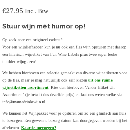
Glazen
€
27.95
Incl. Btw
Pakket
aantal
Stuur wijn mét humor op!
Op zoek naar een origineel cadeau?
Voor een wijnliefhebber kun je nu ook een fles wijn opsturen met daarop
een hilarisch wijnetiket van Fun Wine Labels
plus
twee super leuke
tumbler wijnglazen!
We hebben hierboven een selectie gemaakt van diverse wijnetiketten voor
op de fles, maar je mag natuurlijk ook zélf kiezen
uit ons ruime
wijnetiketten assortiment
.
Kies dan hierboven ‘Ander Etiket Uit
Assortiment’ (je betaalt dus dezelfde prijs) en laat ons weten welke via
info@mamadrinktwijn.nl
We kunnen het Wijnpakket voor je opsturen om zo een glimlach aan huis
te bezorgen. Een gewenste bezorg datum kan doorgegeven worden bij het
afrekenen.
Kaartje toevoegen?