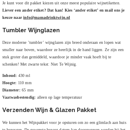
Je kunt voor dit pakket kiezen uit onze meest populaire wijnetiketten.
Liever een ander etiket? Dat kan! Kies ‘ander etiket’ en mail ons je
keuze naar
info@mamadrinktwijn.nl
Tumbler Wijnglazen
Deze moderne ’tumbler’ wijnglazen zijn breed onderaan en lopen wat
smaller naar boven, waardoor ze heerlijk in de hand liggen. Ze zijn een
stuk groter dan gemiddeld, waardoor je minder vaak hoeft bij te
schenken! Met zwarte tekst: Niet Te Wijnig.
Inhoud:
430 ml
Hoogte:
110 mm
Diameter:
65 mm
Vaatwasbestendig:
alleen op lage temperatuur
Verzenden Wijn & Glazen Pakket
We kunnen het Wijnpakket voor je opsturen om zo een glimlach aan huis
te bezorgen. De gewenste bezorg datum kan doorgegeven worden bij het