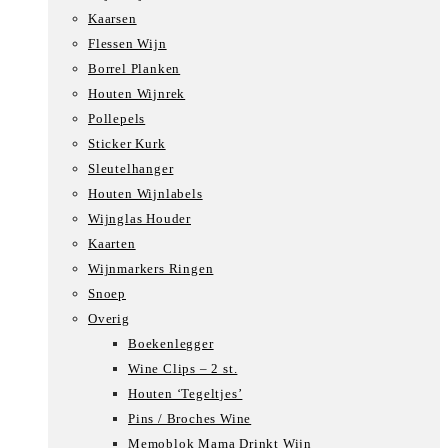
Kaarsen
Flessen Wijn
Borrel Planken
Houten Wijnrek
Pollepels
Sticker Kurk
Sleutelhanger
Houten Wijnlabels
Wijnglas Houder
Kaarten
Wijnmarkers Ringen
Snoep
Overig
Boekenlegger
Wine Clips – 2 st.
Houten ‘Tegeltjes’
Pins / Broches Wine
Memoblok Mama Drinkt Wijn