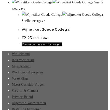
Snelle
weergave
Snelle weergave
Wijnetiket Goede Collega
€
2.25
Incl. Btw
Toevoegen aan winkelwagen
Winkelmand
B2B voor retail
Mijn account
Wachtwoord vergeten
Verzending
Meest Gestelde Vragen
Service & Contact
Privacy Beleid
Algemene Voorwaarden
Bestelling herroepen