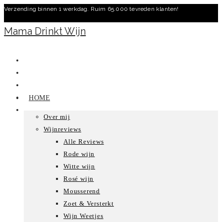
Verzending binnen 1 werkdag. Ruim 65.000 tevreden klanten!
Ga
naar
Mama Drinkt Wijn
inhoud
HOME
Over mij
Wijnreviews
Alle Reviews
Rode wijn
Witte wijn
Rosé wijn
Mousserend
Zoet & Versterkt
Wijn Weetjes