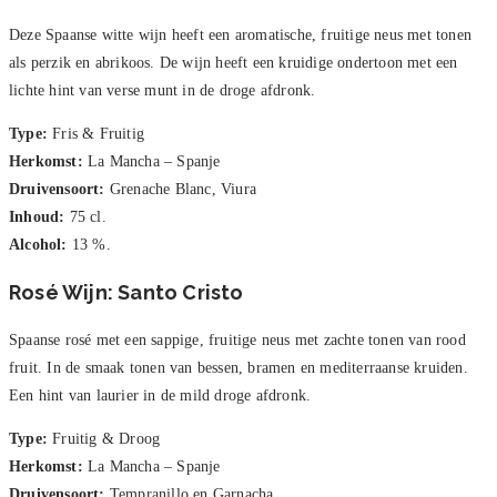
Deze Spaanse witte wijn heeft een aromatische, fruitige neus met tonen
als perzik en abrikoos. De wijn heeft een kruidige ondertoon met een
lichte hint van verse munt in de droge afdronk.
Type:
Fris & Fruitig
Herkomst:
La Mancha – Spanje
Druivensoort:
Grenache Blanc, Viura
Inhoud:
75 cl.
Alcohol:
13 %.
Rosé Wijn: Santo Cristo
Spaanse rosé met een sappige, fruitige neus met zachte tonen van rood
fruit. In de smaak tonen van bessen, bramen en mediterraanse kruiden.
Een hint van laurier in de mild droge afdronk.
Type:
Fruitig & Droog
Herkomst:
La Mancha – Spanje
Druivensoort:
Tempranillo en Garnacha