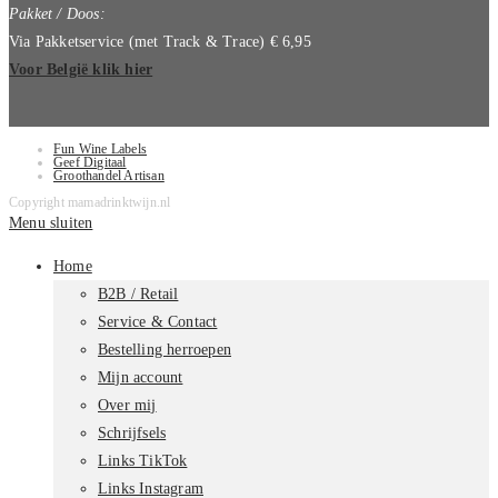
Pakket / Doos:
Via Pakketservice (met Track & Trace) € 6,95
Voor België klik hier
Fun Wine Labels
Geef Digitaal
Groothandel Artisan
Copyright mamadrinktwijn.nl
Menu sluiten
Home
B2B / Retail
Service & Contact
Bestelling herroepen
Mijn account
Over mij
Schrijfsels
Links TikTok
Links Instagram