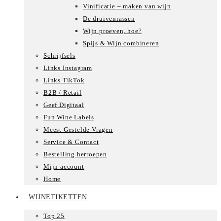
Vinificatie – maken van wijn
De druivenrassen
Wijn proeven, hoe?
Spijs & Wijn combineren
Schrijfsels
Links Instagram
Links TikTok
B2B / Retail
Geef Digitaal
Fun Wine Labels
Meest Gestelde Vragen
Service & Contact
Bestelling herroepen
Mijn account
Home
WIJNETIKETTEN
Top 25