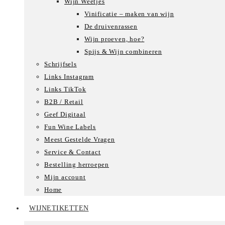
Wijn Weetjes
Vinificatie – maken van wijn
De druivenrassen
Wijn proeven, hoe?
Spijs & Wijn combineren
Schrijfsels
Links Instagram
Links TikTok
B2B / Retail
Geef Digitaal
Fun Wine Labels
Meest Gestelde Vragen
Service & Contact
Bestelling herroepen
Mijn account
Home
WIJNETIKETTEN