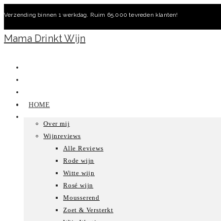
Ga
Verzending binnen 1 werkdag. Ruim 65.000 tevreden klanten!
naar
inhoud
Mama Drinkt Wijn
HOME
Over mij
Wijnreviews
Alle Reviews
Rode wijn
Witte wijn
Rosé wijn
Mousserend
Zoet & Versterkt