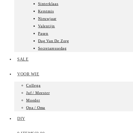
Sinterklaas
Kerstmis
Nieuwjaar
Valentijn
Pasen
Dag Van De Zorg
Secretaressedag
SALE
VOOR WIE
Collega
Juf / Meester
Moeder
Opa / Oma
DIY