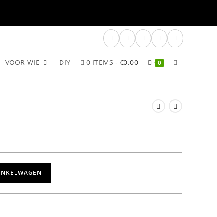
VOOR WIE
DIY
0 ITEMS
€0.00
TOGGLE
0
SITE
ZOEKEN
INKELWAGEN