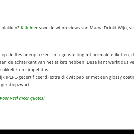
e plakken?
Klik hier
voor de wijnreviews van Mama Drinkt Wijn, vi
t op de fles heenplakken. In tegenstelling tot normale etiketten,
(aan de achterkant van het etiket) hebben. Deze kant werkt dus 
makkelijk en simpel dus.
lijk (PEFC-gecertificeerd) extra dik wit papier met een glossy co
anger diepzwart.
 voor veel meer quotes!