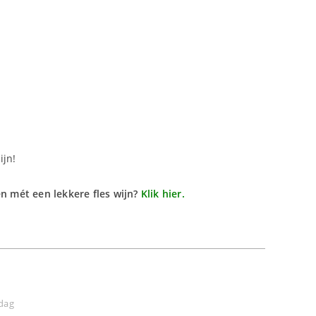
ijn!
en mét een lekkere fles wijn?
Klik hier.
dag