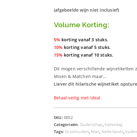
(afgebeelde wijn niet inclusief)
Volume Korting:
5%
korting vanaf 3 stuks.
10%
korting vanaf 5 stuks.
15%
korting vanaf 10 stuks.
Dit mogen verschillende wijnetiketten z
Mixen & Matchen maar…
Liever dit hilarische wijnetiket opstur
Betaal veilig met Ideal
SKU:
0052
Categorieën:
Ouderschap
,
Vaderdag
Tags:
Grootouders
,
Man
,
Nederlands
,
Vader