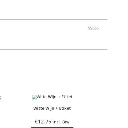
Gewaardeer
d
5
uit 5
Gewaardeer
d
5
uit 5
Witte Wijn + Etiket
€
12.75
Incl. Btw