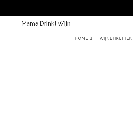
Ga
naar
inhoud
Mama Drinkt Wijn
HOME
WIJNETIKETTEN