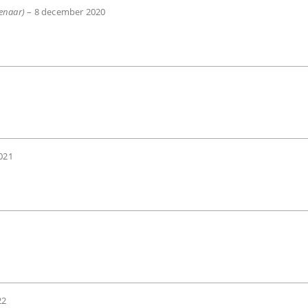
genaar)
–
8 december 2020
021
22