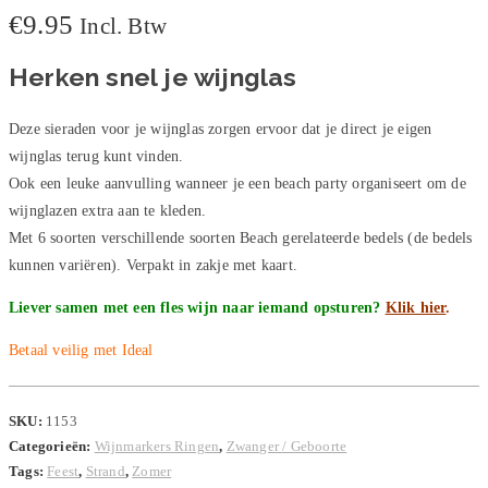
aantal
€
9.95
Incl. Btw
Herken snel je wijnglas
Deze sieraden voor je wijnglas zorgen ervoor dat je direct je eigen
wijnglas terug kunt vinden.
Ook een leuke aanvulling wanneer je een beach party organiseert om de
wijnglazen extra aan te kleden.
Met 6 soorten verschillende soorten Beach gerelateerde bedels (de bedels
kunnen variëren). Verpakt in zakje met kaart.
Liever samen met een fles wijn naar iemand opsturen?
Klik hier
.
Betaal veilig met Ideal
SKU:
1153
Categorieën:
Wijnmarkers Ringen
,
Zwanger / Geboorte
Tags:
Feest
,
Strand
,
Zomer