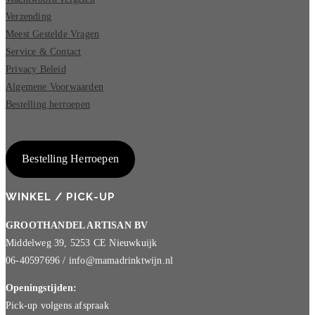
Verzending
Meest Gestelde Vragen
Service & Contact
Privacy Beleid
Algemene Voorwaarden
Bestelling herroepen
Bestelling Herroepen
WINKEL / PICK-UP
GROOTHANDEL ARTISAN BV
Middelweg 39, 5253 CE Nieuwkuijk
06-40597696 / info@mamadrinktwijn.nl
Openingstijden:
Pick-up volgens afspraak