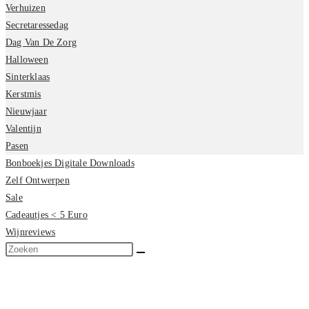
Verhuizen
Secretaressedag
Dag Van De Zorg
Halloween
Sinterklaas
Kerstmis
Nieuwjaar
Valentijn
Pasen
Bonboekjes Digitale Downloads
Zelf Ontwerpen
Sale
Cadeautjes < 5 Euro
Wijnreviews
Zoek
op
deze
site