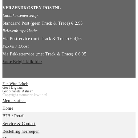
VERZENDKOSTEN POSTNL
Luchtkussenenvelop:
Standaard Post (geen Track & Trace) € 2,95
Brievenbuspakketje:
Via Postservice (met Track & Trace) € 4,95
Pakket / Doos:
Via Pakketservice (met Track & Trace) € 6,95
Voor België klik hier
Fun Wine Labels
Geef Digitaal
Groothandel Artisan
Copyright mamadrinktwijn.nl
Menu sluiten
Home
B2B / Retail
Service & Contact
Bestelling herroepen