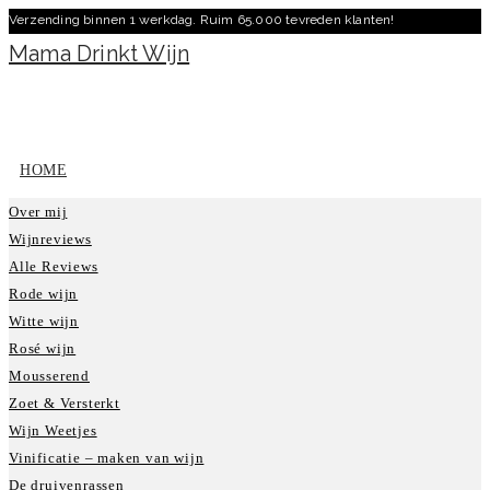
Verzending binnen 1 werkdag. Ruim 65.000 tevreden klanten!
Ga
naar
Mama Drinkt Wijn
inhoud
HOME
Over mij
Wijnreviews
Alle Reviews
Rode wijn
Witte wijn
Rosé wijn
Mousserend
Zoet & Versterkt
Wijn Weetjes
Vinificatie – maken van wijn
De druivenrassen