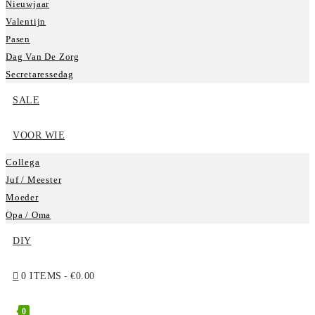
Nieuwjaar
Valentijn
Pasen
Dag Van De Zorg
Secretaressedag
SALE
VOOR WIE
Collega
Juf / Meester
Moeder
Opa / Oma
DIY
0 ITEMS
€0.00
0