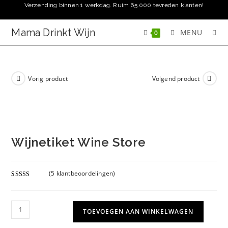
Ga
Verzending binnen 1 werkdag. Ruim 65.000 tevreden klanten!
naar
inhoud
Mama Drinkt Wijn
MENU
0
Vorig product
Volgend product
Wijnetiket Wine Store
(
5
klantbeoordelingen)
Gewaardeer
5
d
5.00
op 5
gebaseerd
Wijnetiket
TOEVOEGEN AAN WINKELWAGEN
op
klant
Wine
waarderinge