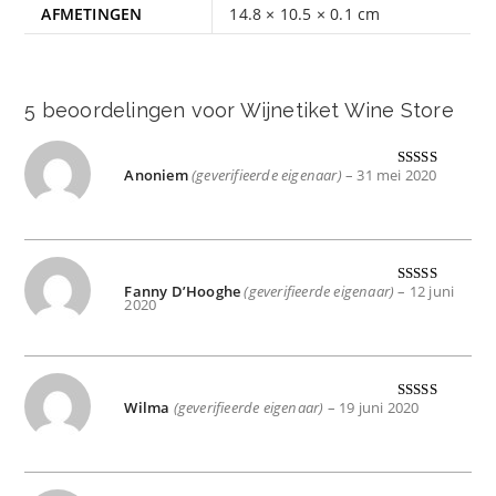
AFMETINGEN
14.8 × 10.5 × 0.1 cm
5 beoordelingen voor
Wijnetiket Wine Store
Anoniem
(geverifieerde eigenaar)
–
31 mei 2020
Gewaardeer
d
5
uit 5
Fanny D’Hooghe
(geverifieerde eigenaar)
–
12 juni
Gewaardeer
2020
d
5
uit 5
Wilma
(geverifieerde eigenaar)
–
19 juni 2020
Gewaardeer
d
5
uit 5