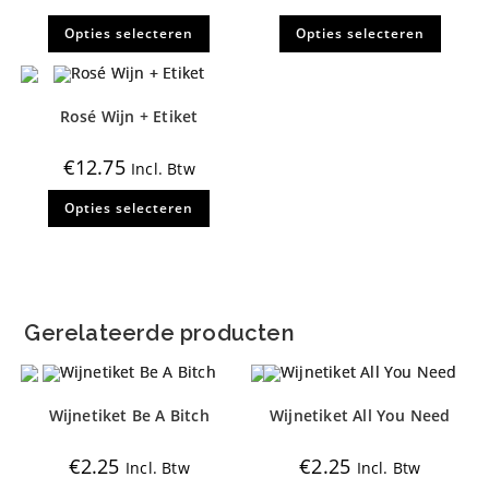
Dit
Dit
Opties selecteren
Opties selecteren
product
produ
heeft
heeft
meerdere
meerd
variaties.
variati
Deze
Deze
optie
optie
Rosé Wijn + Etiket
kan
kan
gekozen
gekoz
worden
worde
€
12.75
Incl. Btw
op
op
de
de
Dit
productpagina
produ
Opties selecteren
product
heeft
meerdere
variaties.
Deze
optie
kan
gekozen
Gerelateerde producten
worden
op
de
productpagina
Wijnetiket Be A Bitch
Wijnetiket All You Need
€
2.25
€
2.25
Incl. Btw
Incl. Btw