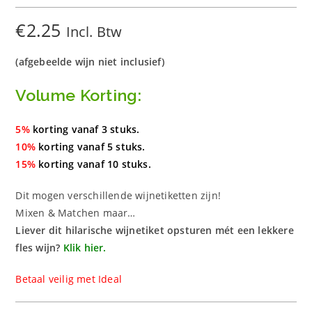
Store
n
aantal
€
2.25
Incl. Btw
(afgebeelde wijn niet inclusief)
Volume Korting:
5%
korting vanaf 3 stuks.
10%
korting vanaf 5 stuks.
15%
korting vanaf 10 stuks.
Dit mogen verschillende wijnetiketten zijn!
Mixen & Matchen maar…
Liever dit hilarische wijnetiket opsturen mét een lekkere
fles wijn?
Klik hier.
Betaal veilig met Ideal